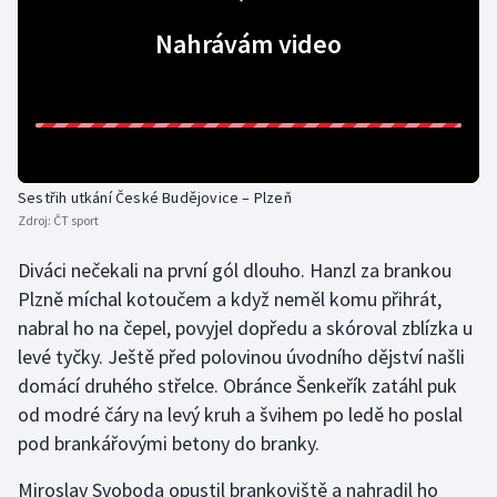
Nahrávám video
Gymnastika
Házená
Jezdectví
Sestřih utkání České Budějovice – Plzeň
Judo
Zdroj:
ČT sport
Krasobruslení
Diváci nečekali na první gól dlouho. Hanzl za brankou
Plzně míchal kotoučem a když neměl komu přihrát,
Lezení
nabral ho na čepel, povyjel dopředu a skóroval zblízka u
levé tyčky. Ještě před polovinou úvodního dějství našli
Lyže a snowboard
domácí druhého střelce. Obránce Šenkeřík zatáhl puk
od modré čáry na levý kruh a švihem po ledě ho poslal
Moderní pětiboj
pod brankářovými betony do branky.
Motorsport
Miroslav Svoboda opustil brankoviště a nahradil ho