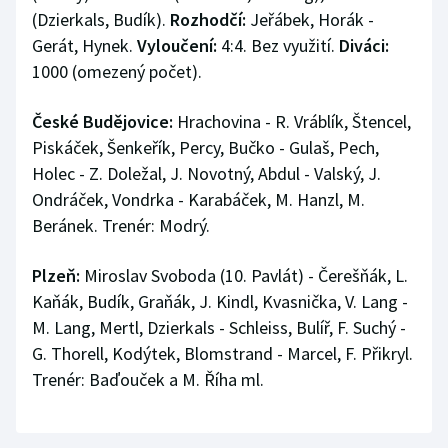
(Dzierkals, Budík).
Rozhodčí:
Jeřábek, Horák -
Gerát, Hynek.
Vyloučení:
4:4. Bez využití.
Diváci:
1000 (omezený počet).
České Budějovice:
Hrachovina - R. Vráblík, Štencel,
Piskáček, Šenkeřík, Percy, Bučko - Gulaš, Pech,
Holec - Z. Doležal, J. Novotný, Abdul - Valský, J.
Ondráček, Vondrka - Karabáček, M. Hanzl, M.
Beránek. Trenér: Modrý.
Plzeň:
Miroslav Svoboda (10. Pavlát) - Čerešňák, L.
Kaňák, Budík, Graňák, J. Kindl, Kvasnička, V. Lang -
M. Lang, Mertl, Dzierkals - Schleiss, Bulíř, F. Suchý -
G. Thorell, Kodýtek, Blomstrand - Marcel, F. Přikryl.
Trenér: Baďouček a M. Říha ml.