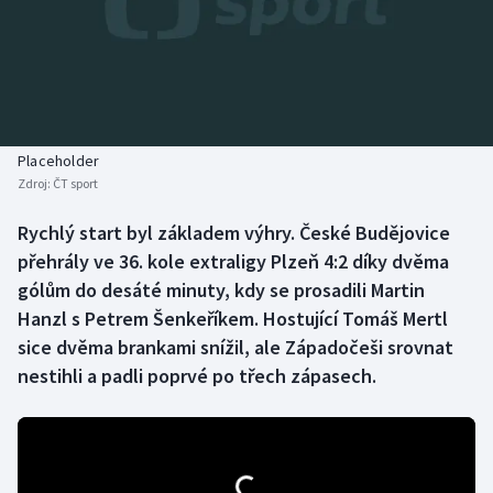
Baseball a softbal
Soutěže
Basketbal
Historické návraty
Biatlon
Aplikace ČT sport
Placeholder
Boby a skeleton
AZ kvíz
Zdroj:
ČT sport
Box
Rychlý start byl základem výhry. České Budějovice
přehrály ve 36. kole extraligy Plzeň 4:2 díky dvěma
Curling
gólům do desáté minuty, kdy se prosadili Martin
Hanzl s Petrem Šenkeříkem. Hostující Tomáš Mertl
Dostihy
sice dvěma brankami snížil, ale Západočeši srovnat
nestihli a padli poprvé po třech zápasech.
Florbal
Futsal
Golf