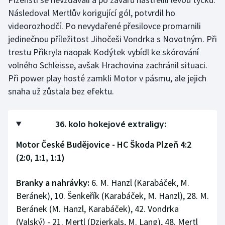
Následoval Mertlův korigující gól, potvrdil ho
videorozhodčí. Po nevydařené přesilovce promarnili
jedinečnou příležitost Jihočeši Vondrka s Novotným. Při
trestu Přikryla naopak Kodýtek vybídl ke skórování
volného Schleisse, avšak Hrachovina zachránil situaci.
Při power play hosté zamkli Motor v pásmu, ale jejich
snaha už zůstala bez efektu.
36. kolo hokejové extraligy:
Motor České Budějovice - HC Škoda Plzeň 4:2
(2:0, 1:1, 1:1)
Branky a nahrávky:
6. M. Hanzl (Karabáček, M.
Beránek), 10. Šenkeřík (Karabáček, M. Hanzl), 28. M.
Beránek (M. Hanzl, Karabáček), 42. Vondrka
(Valský) - 21. Mertl (Dzierkals, M. Lang), 48. Mertl