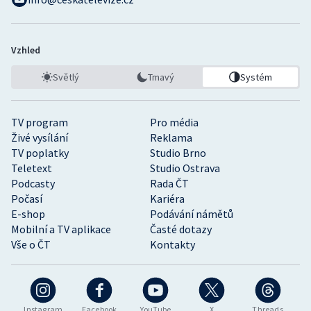
Vzhled
Světlý
Tmavý
Systém
TV program
Pro média
Živé vysílání
Reklama
TV poplatky
Studio Brno
Teletext
Studio Ostrava
Podcasty
Rada ČT
Počasí
Kariéra
E-shop
Podávání námětů
Mobilní a TV aplikace
Časté dotazy
Vše o ČT
Kontakty
Instagram
Facebook
YouTube
X
Threads