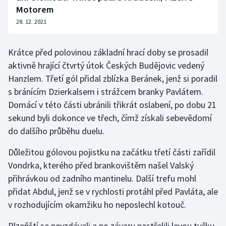
Stolní tenis
Motorem
28. 12. 2021
Triatlon
Krátce před polovinou základní hrací doby se prosadil
Veslování
aktivně hrající čtvrtý útok Českých Budějovic vedený
Hanzlem. Třetí gól přidal zblízka Beránek, jenž si poradil
Vodní slalom
s bránícím Dzierkalsem i strážcem branky Pavlátem.
Domácí v této části ubránili třikrát oslabení, po dobu 21
Volejbal
sekund byli dokonce ve třech, čímž získali sebevědomí
Ostatní
do dalšího průběhu duelu.
Důležitou gólovou pojistku na začátku třetí části zařídil
Vondrka, kterého před brankovištěm našel Valský
přihrávkou od zadního mantinelu. Další trefu mohl
přidat Abdul, jenž se v rychlosti protáhl před Pavláta, ale
v rozhodujícím okamžiku ho neposlechl kotouč.
Plzeňští se nevzdávali a po závaru nastřelili levou tyčku.