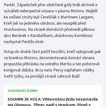
Pavlát. Západočeši přes obdržené góly hráli aktivně a
Olympijské hry
vytvářeli nebezpečné situace v pásmu Motoru. Nejblíž
ke snížení ztráty byli Čerešňák s Martinem Langem,
Parasport
kteří jeli na jediného obránce, ale neuspěli před
Hrachovinou. Na straně domácích předvedli pěknou
Plavání
akci Beránek s Karabáčkem, ukázkovou kombinaci
nachystal Pechův útok.
Plážový volejbal
Vstup do druhé části patřil hostům, kteří vybojovali puk
Ragby
za brankou Motoru, dezorientovaná domácí obrana
propustila přihrávku na volného Mertla a ten pohotově
Rychlobruslení
korigoval zblízka. Brzy nato Percy nápřahem zdálky
Rychlostní kanoistika
trefil tyčku, na protější straně zahrozil Bulíř.
Short track
SOUVISEJÍCÍ ČLÁNKY
Sportovní střelba
SOUHRN 36. KOLA: Vítkovickou jízdu nezastavila
ani Olomouc. Třinec padl s Hradcem, Plzeň s