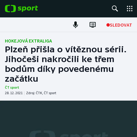
POPULÁRNÍ
SLEDOVAT
Fotbal
HOKEJOVÁ EXTRALIGA
Plzeň přišla o vítěznou sérii.
Hokej
Jihočeši nakročili ke třem
bodům díky povedenému
Tenis
začátku
Atletika
ČT sport
28. 12. 2021
|
Zdroj:
ČTK
,
ČT sport
Cyklistika
DALŠÍ SPORTY
Americký fotbal
NEPŘEHLÉDNĚTE