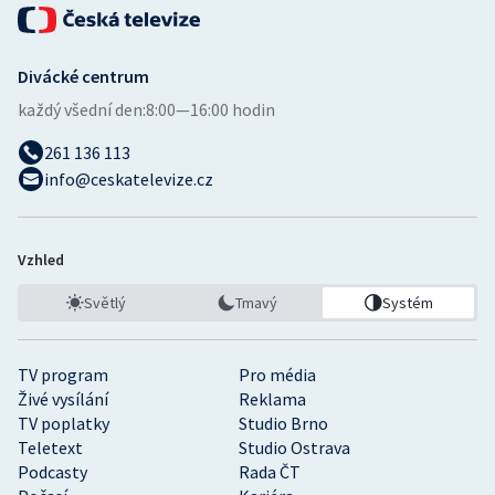
Divácké centrum
každý všední den:
8:00—16:00 hodin
261 136 113
info@ceskatelevize.cz
Vzhled
Světlý
Tmavý
Systém
TV program
Pro média
Živé vysílání
Reklama
TV poplatky
Studio Brno
Teletext
Studio Ostrava
Podcasty
Rada ČT