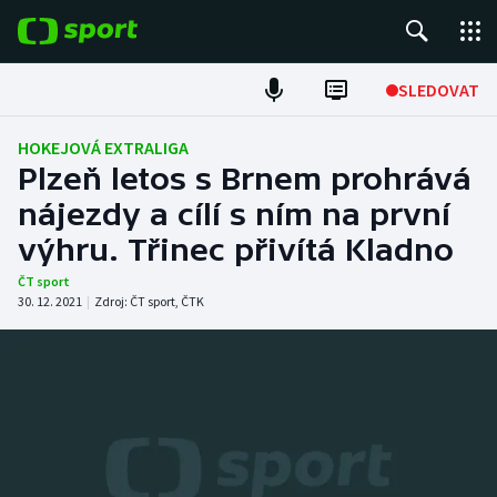
POPULÁRNÍ
SLEDOVAT
Fotbal
HOKEJOVÁ EXTRALIGA
Plzeň letos s Brnem prohrává
Hokej
nájezdy a cílí s ním na první
výhru. Třinec přivítá Kladno
Tenis
ČT sport
Atletika
30. 12. 2021
|
Zdroj:
ČT sport
,
ČTK
Cyklistika
DALŠÍ SPORTY
Americký fotbal
NEPŘEHLÉDNĚTE