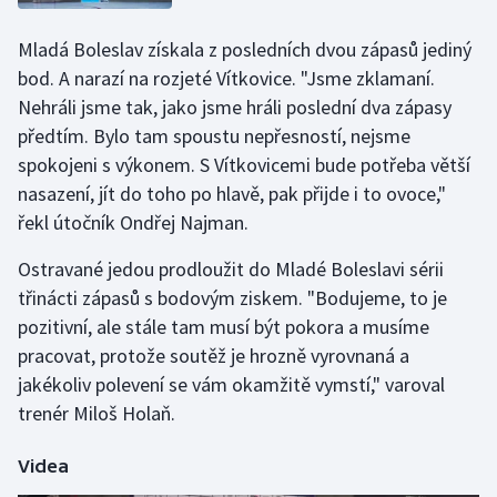
Mladá Boleslav získala z posledních dvou zápasů jediný
bod. A narazí na rozjeté Vítkovice. "Jsme zklamaní.
Nehráli jsme tak, jako jsme hráli poslední dva zápasy
předtím. Bylo tam spoustu nepřesností, nejsme
spokojeni s výkonem. S Vítkovicemi bude potřeba větší
nasazení, jít do toho po hlavě, pak přijde i to ovoce,"
řekl útočník Ondřej Najman.
Ostravané jedou prodloužit do Mladé Boleslavi sérii
třinácti zápasů s bodovým ziskem. "Bodujeme, to je
pozitivní, ale stále tam musí být pokora a musíme
pracovat, protože soutěž je hrozně vyrovnaná a
jakékoliv polevení se vám okamžitě vymstí," varoval
trenér Miloš Holaň.
Videa