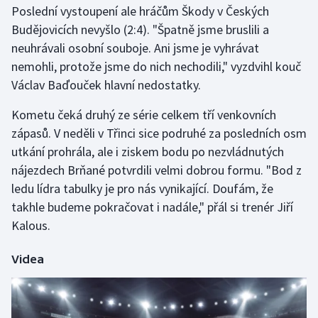
Poslední vystoupení ale hráčům Škody v Českých
Budějovicích nevyšlo (2:4). "Špatně jsme bruslili a
Gymnastika
neuhrávali osobní souboje. Ani jsme je vyhrávat
nemohli, protože jsme do nich nechodili," vyzdvihl kouč
Házená
Václav Baďouček hlavní nedostatky.
Jezdectví
Kometu čeká druhý ze série celkem tří venkovních
zápasů. V neděli v Třinci sice podruhé za posledních osm
Judo
utkání prohrála, ale i ziskem bodu po nezvládnutých
nájezdech Brňané potvrdili velmi dobrou formu. "Bod z
Krasobruslení
ledu lídra tabulky je pro nás vynikající. Doufám, že
Lezení
takhle budeme pokračovat i nadále," přál si trenér Jiří
Kalous.
Lyže a snowboard
Videa
Moderní pětiboj
Motorsport