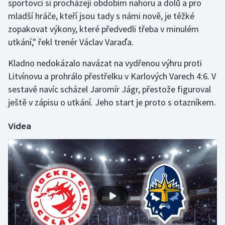
sportovci si procházejí obdobím nahoru a dolů a pro
Stolní tenis
mladší hráče, kteří jsou tady s námi nově, je těžké
zopakovat výkony, které předvedli třeba v minulém
Triatlon
utkání," řekl trenér Václav Varaďa.
Veslování
Kladno nedokázalo navázat na vydřenou výhru proti
Litvínovu a prohrálo přestřelku v Karlových Varech 4:6. V
Vodní slalom
sestavě navíc scházel Jaromír Jágr, přestože figuroval
ještě v zápisu o utkání. Jeho start je proto s otazníkem.
Volejbal
Videa
Ostatní