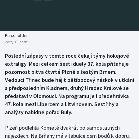
Baseball a softbal
Soutěže
Basketbal
Historické návraty
Biatlon
Aplikace ČT sport
Placeholder
Zdroj:
ČT sport
Boby a skeleton
AZ kvíz
Poslední zápasy v tomto roce čekají týmy hokejové
extraligy. Mezi celkem šesti duely 37. kola přitahuje
Box
pozornost bitva čtvrté Plzně s šestým Brnem.
Curling
Vedoucí Třinec bude hájit pětibodový náskok v utkání
s předposledním Kladnem, druhý Hradec Králové se
Dostihy
představí v Olomouci. Na programu je i předehrávka
47. kola mezi Libercem a Litvínovem. Sestřihy a
Florbal
analýzy nabídne pořad Buly.
Futsal
Plzeň podlehla Kometě dvakrát po samostatných
nájezdech. Na Brňany má v tabulce osm bodů k dobru.
Golf