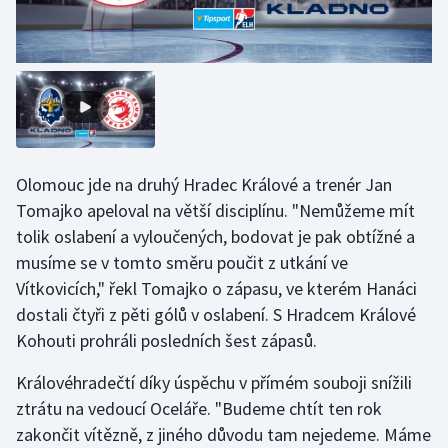
Olomouc jde na druhý Hradec Králové a trenér Jan
Tomajko apeloval na větší disciplínu. "Nemůžeme mít
tolik oslabení a vyloučených, bodovat je pak obtížné a
musíme se v tomto směru poučit z utkání ve
Vítkovicích," řekl Tomajko o zápasu, ve kterém Hanáci
dostali čtyři z pěti gólů v oslabení. S Hradcem Králové
Kohouti prohráli posledních šest zápasů.
Královéhradečtí díky úspěchu v přímém souboji snížili
ztrátu na vedoucí Oceláře. "Budeme chtít ten rok
zakončit vítězně, z jiného důvodu tam nejedeme. Máme