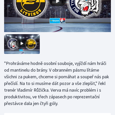
"Prohráváme hodně osobní souboje, vyjíždí nám hráči
od mantinelu do brány. V obranném pásmu lítáme
všichni za pukem, chceme si pomáhat a soupeř nás pak
přečíslí. Na to si musíme dát pozor a vše zlepšit," řekl
trenér Vladimír Růžička. Verva má navíc problém i s
produktivitou, ve třech zápasech po reprezentační
přestávce dala jen čtyři góly.