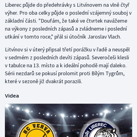
Liberec půjde do předehrávky s Litvínovem na vlně čtyř
výher. Pro oba celky půjde o poslední vzájemný souboj v
základní části. "Doufám, že také ve čtvrtek navážeme
na výkony z posledních zápasů a zvládneme i poslední
utkání v tomto roce," přál si útočník Jaroslav Vlach.
Litvínov si v úterý připsal třetí porážku v řadě a neuspěl
v sedmém z posledních devíti zápasů. Severočeši klesli
v tabulce na 13. místo a k ideální pohodě mají daleko.
Sérii nezdarů se pokusí prolomit proti Bílým Tygrům,
které v sezoně již dvakrát porazili.
Videa