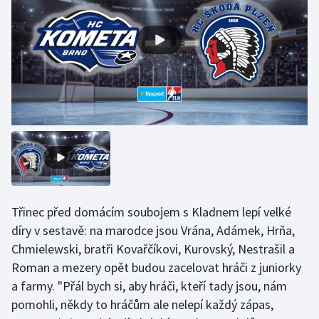
Olympijské hry
Parasport
Plavání
Plážový volejbal
Ragby
Rychlobruslení
Třinec před domácím soubojem s Kladnem lepí velké
Rychlostní kanoistika
díry v sestavě: na marodce jsou Vrána, Adámek, Hrňa,
Chmielewski, bratři Kovařčíkovi, Kurovský, Nestrašil a
Short track
Roman a mezery opět budou zacelovat hráči z juniorky
a farmy. "Přál bych si, aby hráči, kteří tady jsou, nám
Sportovní střelba
pomohli, někdy to hráčům ale nelepí každý zápas,