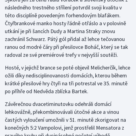
následného trestného střílení potvrdil svoji kvalitu v
Olympijské hry
této disciplíně povedeným forhendovým blafákem.
Čtyřbrankové manko hosty řádně otřáslo a v polovině
Parasport
utkání je při šancích Dudy a Martina Straky znovu
Plavání
zachránil Schwarz. Pátý gól přidal až lehce tečovanou
ranou od modré čáry při přesilovce Boháč, který se tak
Plážový volejbal
radoval ze své premiérové trefy v nejvyšší soutěži.
Hosté, v jejichž brance se poté objevil Melicherčík, lehce
Ragby
ožili díky nedisciplinovanosti domácích, kterou během
Rychlobruslení
krátké přesilové hry čtyři na tři potrestal ve 35. minutě
po příhře od Nedvěda zblízka Bartek.
Rychlostní kanoistika
Závěrečnou dvacetiminutovku odehráli domácí
Short track
lehkovážně, překombinovávali útočné akce a vinou
častých vyloučení umožnili v 51. minutě zkorigovat na
Sportovní střelba
konečných 5:2 Vampolovi, jenž prostřelil Mensatora z
pravého kruhu při dvojnásobné početní výhodě.