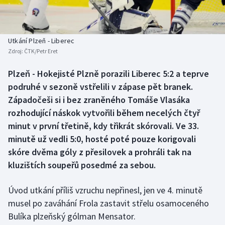
Baseball a softbal
Soutěže
Basketbal
Historické návraty
Utkání Plzeň - Liberec
Zdroj:
ČTK/Petr Eret
Biatlon
Aplikace ČT sport
Plzeň - Hokejisté Plzně porazili Liberec 5:2 a teprve
Boby a skeleton
AZ kvíz
podruhé v sezoně vstřelili v zápase pět branek.
Západočeši si i bez zraněného Tomáše Vlasáka
Box
rozhodující náskok vytvořili během necelých čtyř
minut v první třetině, kdy třikrát skórovali. Ve 33.
Curling
minutě už vedli 5:0, hosté poté pouze korigovali
skóre dvěma góly z přesilovek a prohráli tak na
Dostihy
kluzištích soupeřů posedmé za sebou.
Florbal
Úvod utkání příliš vzruchu nepřinesl, jen ve 4. minutě
Futsal
musel po zaváhání Frola zastavit střelu osamoceného
Bulíka plzeňský gólman Mensator.
Golf