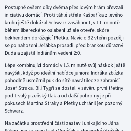
Postupně ovšem díky dvěma přesilovým hrám převzali
Gymnastika
iniciativu domácí. Proti táhlé střele Kašpaříka z levého
kruhu ještě dokázal Schwarz zasáhnout, v 11. minutě
Házená
během libereckého oslabení už ale otevřel skóre
bekhendem dorážející Pletka. Navíc o 32 vteřin později
Jezdectví
se po nahození Jeřábka prosadil před brankou důrazný
Duda a zajistil Indiánům vedení 2:0.
Judo
Lépe kombinující domácí v 15. minutě svůj náskok ještě
Krasobruslení
navýšili, když po ideální nabídce juniora Indráka zblízka
pohodlně usměrnil puk do sítě navrátilec ze zahraničí
Lezení
Josef Straka. Bílí Tygři se dostali v závěru první třetiny
pod trvalý plzeňský tlak a od další pohromy je při
Lyže a snowboard
pokusech Martina Straky a Pletky uchránil jen pozorný
Schwarz.
Moderní pětiboj
Na začátku prostřední části zastavil unikajícího Jána
Motorsport
Sýkoru jen za cenu faulu Voráček a slovenský útočník z