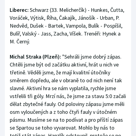
Liberec:
Schwarz (33. Melicherčík) - Hunkes, Čutta,
Voráček, Výtisk, Říha, Čakajík, Jánošík - Urban, P.
Nedvěd, Dušek - Bartek, Vampola, Bulík - Pospíšil,
Bulíř, Valský - Jass, Zacha, Víšek. Trenéři: Hynek a
M. Černý.
Michal Straka (Plzeň):
"Sehráli jsme dobrý zápas.
Chtěli jsme být od začátku aktivní, hrát u nich ve
třetině. Věděli jsme, že mají kvalitní útočníky
směrem dopředu, ale v obraně to od nich není tak
slavné. Aktivní hra se nám vyplatila, rychle jsme
vstřelili tři góly. Mrzí nás, že jsme za stavu 5:0 začali
dělat zbytečné fauly. Od poloviny zápasu jsme měli
osm vyloučených a z toho čtyři fauly v útočném
pásmu. Musíme se na to podívat a pro příští zápas
se Spartou se toho vyvarovat. Mohlo by nás to
totiž stát zápas. Hanzlík odstoupil, protože se po