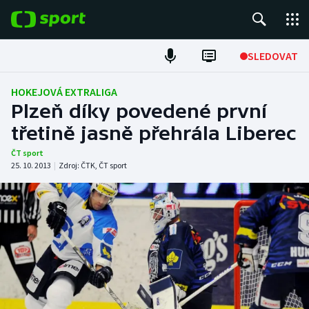
POPULÁRNÍ
SLEDOVAT
Fotbal
HOKEJOVÁ EXTRALIGA
Plzeň díky povedené první
Hokej
třetině jasně přehrála Liberec
Tenis
ČT sport
25. 10. 2013
|
Zdroj:
ČTK
,
ČT sport
Atletika
Cyklistika
DALŠÍ SPORTY
Americký fotbal
NEPŘEHLÉDNĚTE