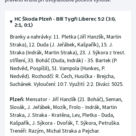
Stolní tenis
Triatlon
HC Škoda Plzeň - Bílí Tygři Liberec 5:2 (3:0,
2:1, 0:1)
Veslování
Branky a nahrávky: 11. Pletka (Jiří Hanzlík, Martin
Straka), 12. Duda (J. Jeřábek, Kašpařík), 15. J.
Vodní slalom
Straka (Indrák, Martin Straka), 23. J. Sýkora z trest.
střílení, 33. Boháč (Duda, Indrák) - 35. Bartek (P.
Volejbal
Nedvěd, Pospíšil), 51. Vampola (Hunkes, P.
Nedvěd). Rozhodčí: R. Čech, Husička - Brejcha,
Ostatní
Suchánek. Vyloučení: 10:7. Využití: 2:2. Diváci: 5025.
Plzeň:
Mensator - Jiří Hanzlík (21. Boháč), Seman,
Slovák, J. Jeřábek, Mozík, Frolo - Indrák, Martin
Straka, J. Straka - Kratěna, Lev, Pletka - Duda,
Kašpařík, J. Sýkora - Dvořák, T. Sýkora, Petruška.
Trenéři: Razým, Michal Straka a Pejchar.