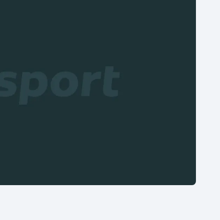
Moderní pětiboj
Triatlon
Motorsport
Veslování
Olympijské hry
Vodní slalom
Parasport
Volejbal
Plavání
Ostatní
Plážový volejbal