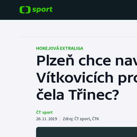
POPULÁRNÍ
DALŠÍ SPORTY
Fotbal
Americký fotbal
HOKEJOVÁ EXTRALIGA
Plzeň chce na
Hokej
Baseball a softbal
Vítkovicích pr
Tenis
Basketbal
Atletika
čela Třinec?
Biatlon
Cyklistika
Boby a skeleton
ČT sport
26. 11. 2019
|
Zdroj:
ČT sport
,
ČTK
Box