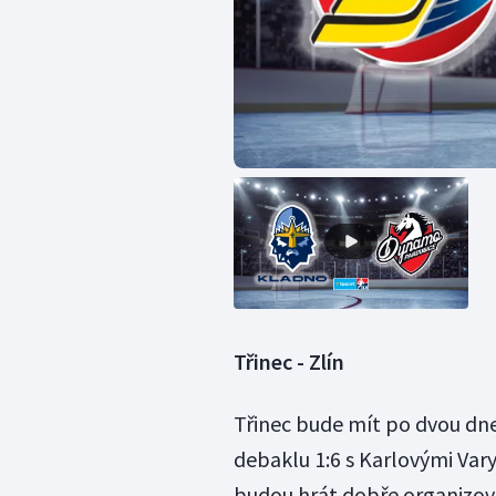
Třinec - Zlín
Třinec bude mít po dvou dn
debaklu 1:6 s Karlovými Var
budou hrát dobře organizov