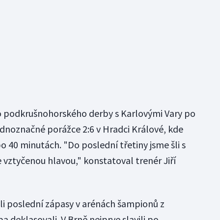
do podkrušnohorského derby s Karlovými Vary po
ednoznačné porážce 2:6 v Hradci Králové, kde
 40 minutách. "Do poslední třetiny jsme šli s
 vztyčenou hlavou," konstatoval trenér Jiří
áli poslední zápasy v arénách šampionů z
 deklasovali. V Brně nejprve slavili po