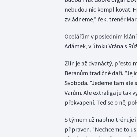
nebudou nic komplikovat. Hra
zvládneme," řekl trenér Mar
Ocelářům v posledním klání 
Adámek, v útoku Vrána s Růž
Zlín je až dvanáctý, přesto
Beranům tradičně daří. "Jeji
Svoboda. "Jedeme tam ale s 
Varům. Ale extraliga je tak 
překvapení. Teď se o něj p
S týmem už naplno trénuje i
připraven. "Nechceme to us