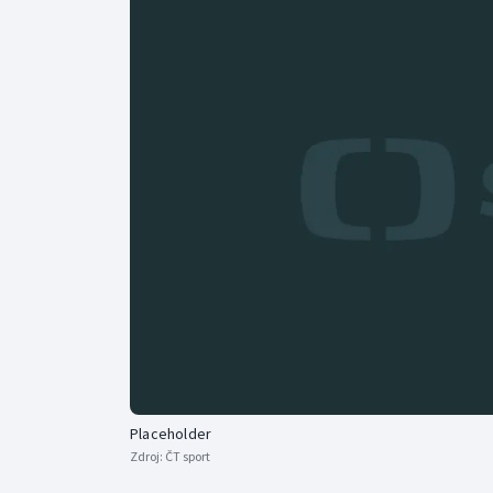
Curling
Dostihy
Florbal
Futsal
Golf
Gymnastika
Placeholder
Zdroj:
ČT sport