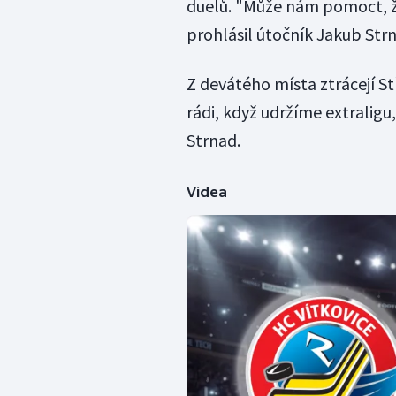
duelů. "Může nám pomoct, ž
prohlásil útočník Jakub Str
Z devátého místa ztrácejí S
rádi, když udržíme extraligu
Strnad.
Videa