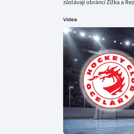
zůstávají obránci Žižka a Ře
Videa