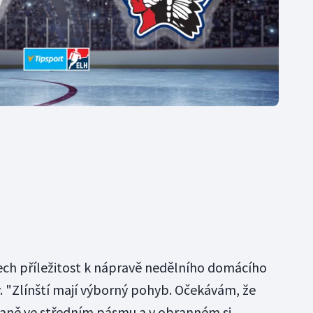
ech příležitost k nápravě nedělního domácího
y. "Zlínští mají výborný pohyb. Očekávám, že
aně ve středním pásmu a v obranném si