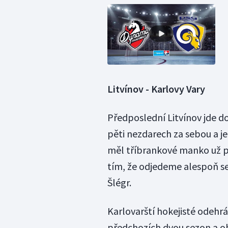
Litvínov - Karlovy Vary
Předposlední Litvínov jde 
pěti nezdarech za sebou a j
měl tříbrankové manko už po
tím, že odjedeme alespoň se
Šlégr.
Karlovarští hokejisté odehr
předchozích dvou sezon a oba