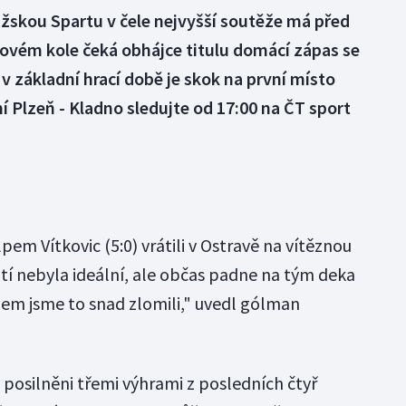
žskou Spartu v čele nejvyšší soutěže má před
igovém kole čeká obhájce titulu domácí zápas se
 v základní hrací době je skok na první místo
 Plzeň - Kladno sledujte od 17:00 na ČT sport
pem Vítkovic (5:0) vrátili v Ostravě na vítěznou
utí nebyla ideální, ale občas padne na tým deka
hem jsme to snad zlomili," uvedl gólman
ě posilněni třemi výhrami z posledních čtyř