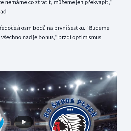
e nemáme co ztratit, můžeme jen překvapit,"
nad.
tředočeši osm bodů na první šestku. "Budeme
, všechno nad je bonus," brzdí optimismus