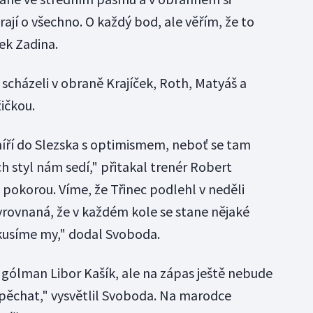
jí o všechno. O každý bod, ale věřím, že to
ek Zadina.
scházeli v obraně Krajíček, Roth, Matyáš a
ičkou.
 míří do Slezska s optimismem, neboť se tam
ch styl nám sedí," přitakal trenér Robert
pokorou. Víme, že Třinec podlehl v neděli
vyrovnaná, že v každém kole se stane nějaké
okusíme my," dodal Svoboda.
 gólman Libor Kašík, ale na zápas ještě nebude
pěchat," vysvětlil Svoboda. Na marodce