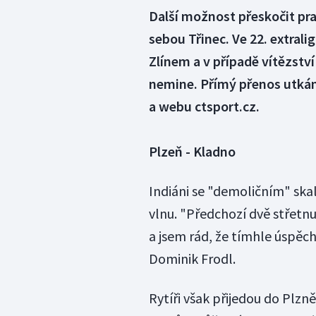
Další možnost přeskočit pra
sebou Třinec. Ve 22. extral
Zlínem a v případě vítězství
nemine. Přímý přenos utkání
a webu ctsport.cz.
Plzeň - Kladno
Indiáni se "demoličním" skal
vlnu. "Předchozí dvě střetn
a jsem rád, že tímhle úspěc
Dominik Frodl.
Rytíři však přijedou do Plzn