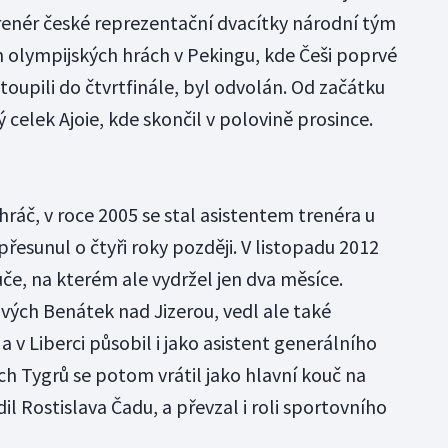
trenér české reprezentační dvacítky národní tým
h olympijských hrách v Pekingu, kde Češi poprvé
stoupili do čtvrtfinále, byl odvolán. Od začátku
 celek Ajoie, kde skončil v polovině prosince.
hráč, v roce 2005 se stal asistentem trenéra u
přesunul o čtyři roky později. V listopadu 2012
če, na kterém ale vydržel jen dva měsíce.
vých Benátek nad Jizerou, vedl ale také
a v Liberci působil i jako asistent generálního
ch Tygrů se potom vrátil jako hlavní kouč na
il Rostislava Čadu, a převzal i roli sportovního