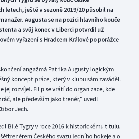
ch letech, ještě v sezoně 2019/20 působil na
 manažer. Augusta se na pozici hlavního kouče
tenta a svůj konec v Liberci potvrdil už
lovém vyřazení s Hradcem Králové po porážce
 skončení angažmá Patrika Augusty logickým
ěšný koncept práce, který v klubu sám zaváděl.
 jej rozvíjel. Filip se vrátí do organizace, kde
hráč, ale především jako trenér," uvedl
tibor Jech.
dl Bílé Tygry v roce 2016 k historickému titulu.
 šéftrenérem Českého svazu ledního hokeje a o