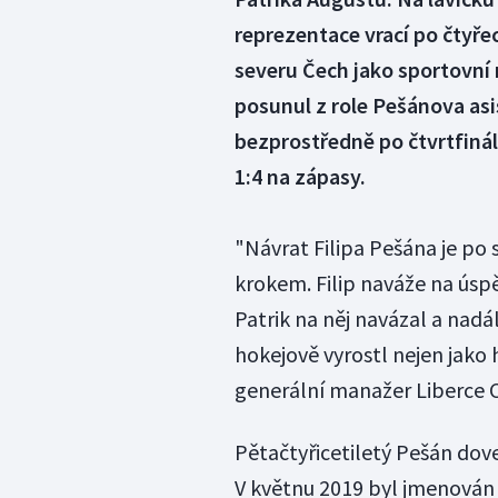
reprezentace vrací po čtyře
severu Čech jako sportovní
posunul z role Pešánova asis
bezprostředně po čtvrtfiná
1:4 na zápasy.
"Návrat Filipa Pešána je po
krokem. Filip naváže na úsp
Patrik na něj navázal a nadále
hokejově vyrostl nejen jako 
generální manažer Liberce C
Pětačtyřicetiletý Pešán dove
V květnu 2019 byl jmenován