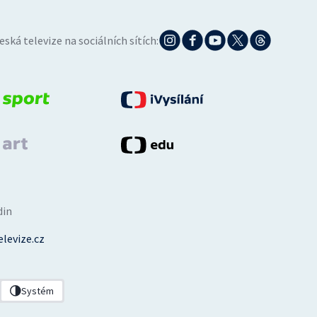
eská televize na sociálních sítích:
din
levize.cz
Systém