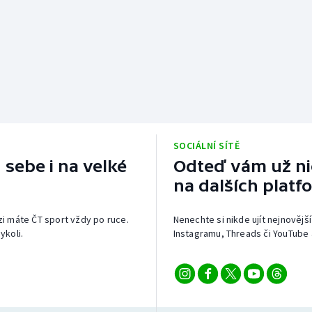
SOCIÁLNÍ SÍTĚ
 sebe i na velké
Odteď vám už nic
na dalších platf
izi máte ČT sport vždy po ruce.
Nenechte si nikde ujít nejnovější
ykoli.
Instagramu, Threads či YouTube 