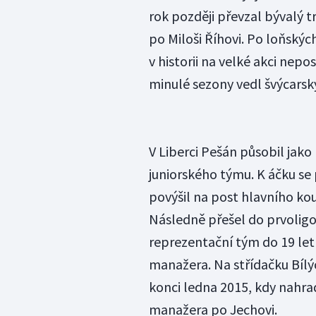
rok později převzal bývalý 
po Miloši Říhovi. Po loňskýc
v historii na velké akci nepo
minulé sezony vedl švýcarský
V Liberci Pešán působil jako 
juniorského týmu. K áčku se 
povýšil na post hlavního kou
Následně přešel do prvoligo
reprezentační tým do 19 let 
manažera. Na střídačku Bílý
konci ledna 2015, kdy nahrad
manažera po Jechovi.