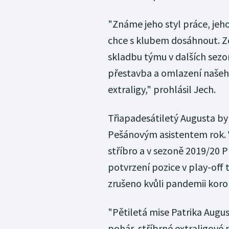
"Známe jeho styl práce, jeho 
chce s klubem dosáhnout. Z
skladbu týmu v dalších sez
přestavba a omlazení našeho
extraligy," prohlásil Jech.
Třiapadesátiletý Augusta b
Pešánovým asistentem rok. V 
stříbro a v sezoně 2019/20 P
potvrzení pozice v play-off 
zrušeno kvůli pandemii koro
"Pětiletá mise Patrika Augus
pohár, stříbrné extraligové