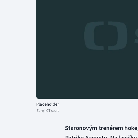
Curling
Dostihy
Florbal
Futsal
Golf
Gymnastika
Placeholder
Zdroj:
ČT sport
Staronovým trenérem hokejis
Patrika Augustu. Na lavičku