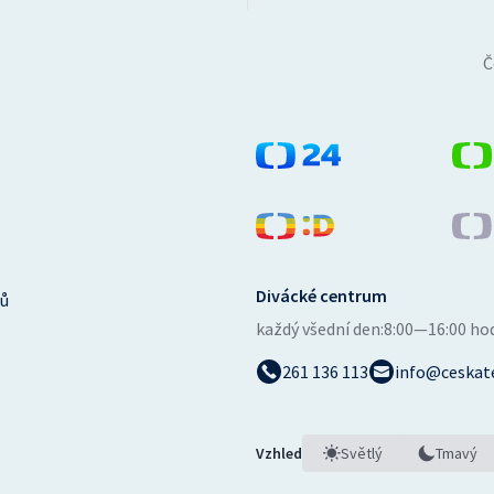
Č
Divácké centrum
ů
každý všední den:
8:00—16:00 ho
261 136 113
info@ceskate
Vzhled
Světlý
Tmavý