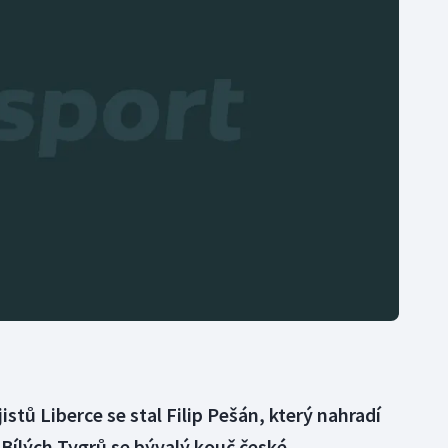
Moderní pětiboj
Triatlon
Motorsport
Veslování
Olympijské hry
Vodní slalom
Parasport
Volejbal
Plavání
Ostatní
Plážový volejbal
tů Liberce se stal Filip Pešán, který nahradí
 Bílých Tygrů se bývalý kouč české