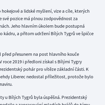
hokejové a lidské myšlení, vize a cíle, kterých
e své pozice má plnou zodpovědnost za
onách. Jeho hlavním úkolem bude postupná
 kádru, a přitom udržení Bílých Tygrů ve špičce
yl před přesunem na post hlavního kouče
roce 2019 i předloni získal s Bílými Tygry
rezidentský pohár pro vítěze základní části. K
tehdy Liberec nedostal příležitost, protože bylo
naviru.
ty u Bílých Tygrů byla úspěšná. Prezidentský
 medaile a zapracování mladých hráčů do týmu