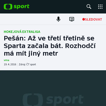
POPULÁRNÍ
SLEDOVAT
Fotbal
HOKEJOVÁ EXTRALIGA
Pešán: Až ve třetí třetině se
Hokej
Sparta začala bát. Rozhodčí
má mít jiný metr
Tenis
vma
Atletika
19. 4. 2016
|
Zdroj:
ČT sport
Cyklistika
DALŠÍ SPORTY
Americký fotbal
NEPŘEHLÉDNĚTE