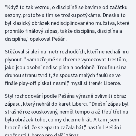
Stolní tenis
"Když to tak vezmu, o disciplíně se bavíme od začátku
sezony, protože s tím se trošku potýkáme. Dneska to
Triatlon
byl klasický obrázek nedisciplinovaného mužstva, které
prohrálo finálový zápas, takže disciplína, disciplína a
Veslování
disciplína," opakoval Pešán.
Vodní slalom
Stěžoval si ale i na metr rozhodčích, kteří nenechali hru
plynout. "Samozřejmě se chceme vymezovat trestům,
Volejbal
jako jsou osobní nedisciplína a podobně. Troufnu si na
druhou stranu tvrdit, že spousta malých faulů se ve
Ostatní
finále play-off pískat nesmí," myslí si trenér Liberce.
Styl rozhodování podle Pešána výrazně ovlivnil i obraz
zápasu, který nehrál do karet Liberci. "Dnešní zápas byl
strašně rozkouskovaný, neměl tempo a až třetí třetina
byla obrázek toho, co my chceme hrát. A tam jsem
hrozně rád, že se Sparta začala bát," nastínil Pešán i
možnosti Liberce pro další zápas.