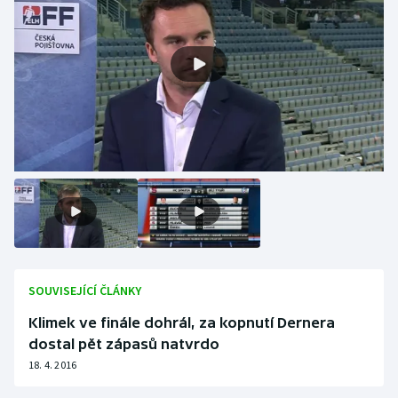
Olympijské hry
Parasport
Plavání
Plážový volejbal
Ragby
Rychlobruslení
Rychlostní kanoistika
SOUVISEJÍCÍ ČLÁNKY
Klimek ve finále dohrál, za kopnutí Dernera
Short track
dostal pět zápasů natvrdo
18. 4. 2016
Sportovní střelba