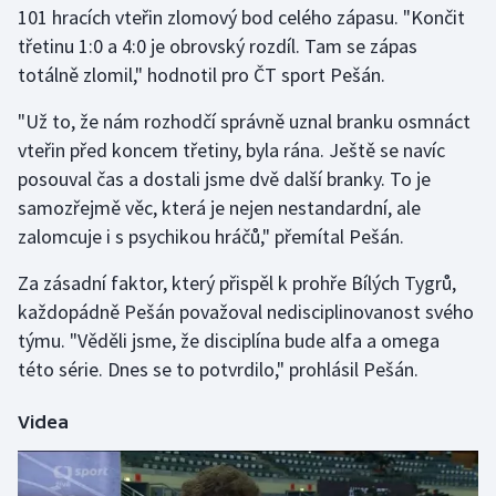
101 hracích vteřin zlomový bod celého zápasu. "Končit
třetinu 1:0 a 4:0 je obrovský rozdíl. Tam se zápas
Gymnastika
totálně zlomil," hodnotil pro ČT sport Pešán.
Házená
"Už to, že nám rozhodčí správně uznal branku osmnáct
vteřin před koncem třetiny, byla rána. Ještě se navíc
Jezdectví
posouval čas a dostali jsme dvě další branky. To je
samozřejmě věc, která je nejen nestandardní, ale
Judo
zalomcuje i s psychikou hráčů," přemítal Pešán.
Krasobruslení
Za zásadní faktor, který přispěl k prohře Bílých Tygrů,
každopádně Pešán považoval nedisciplinovanost svého
Lezení
týmu. "Věděli jsme, že disciplína bude alfa a omega
této série. Dnes se to potvrdilo," prohlásil Pešán.
Lyže a snowboard
Videa
Moderní pětiboj
Motorsport