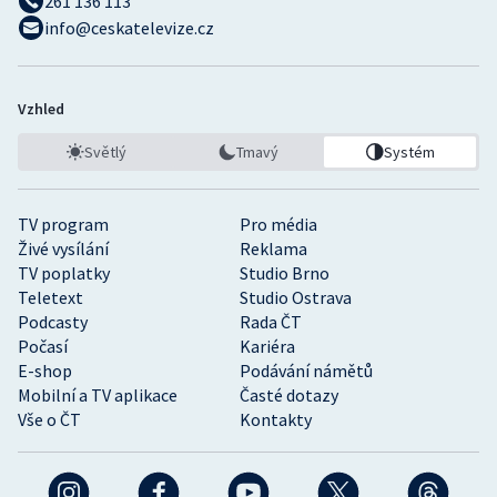
261 136 113
info@ceskatelevize.cz
Vzhled
Světlý
Tmavý
Systém
TV program
Pro média
Živé vysílání
Reklama
TV poplatky
Studio Brno
Teletext
Studio Ostrava
Podcasty
Rada ČT
Počasí
Kariéra
E-shop
Podávání námětů
Mobilní a TV aplikace
Časté dotazy
Vše o ČT
Kontakty