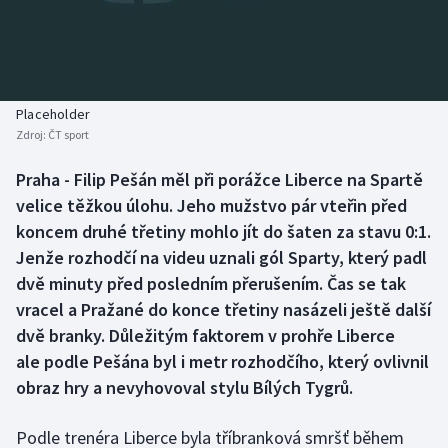
Baseball a softbal
Soutěže
Basketbal
Historické návraty
Biatlon
Aplikace ČT sport
Placeholder
Zdroj:
ČT sport
Boby a skeleton
AZ kvíz
Praha - Filip Pešán měl při porážce Liberce na Spartě
velice těžkou úlohu. Jeho mužstvo pár vteřin před
Box
koncem druhé třetiny mohlo jít do šaten za stavu 0:1.
Curling
Jenže rozhodčí na videu uznali gól Sparty, který padl
dvě minuty před posledním přerušením. Čas se tak
Dostihy
vracel a Pražané do konce třetiny nasázeli ještě další
dvě branky. Důležitým faktorem v prohře Liberce
Florbal
ale podle Pešána byl i metr rozhodčího, který ovlivnil
obraz hry a nevyhovoval stylu Bílých Tygrů.
Futsal
Podle trenéra Liberce byla tříbranková smršť během
Golf