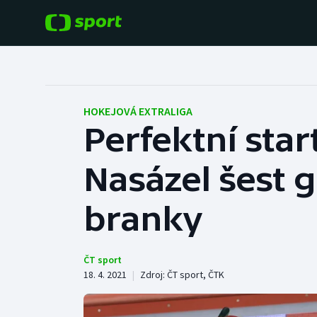
POPULÁRNÍ
DALŠÍ SPORTY
Fotbal
Americký fotbal
HOKEJOVÁ EXTRALIGA
Perfektní start
Hokej
Baseball a softbal
Nasázel šest g
Tenis
Basketbal
Atletika
branky
Biatlon
Cyklistika
Boby a skeleton
ČT sport
18. 4. 2021
|
Zdroj:
ČT sport
,
ČTK
Box