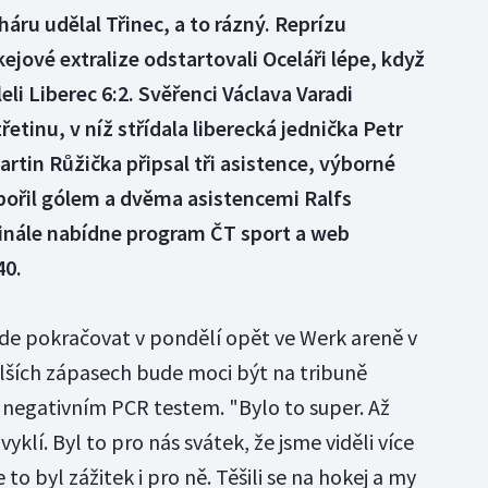
áru udělal Třinec, a to rázný. Reprízu
kejové extralize odstartovali Oceláři lépe, když
li Liberec 6:2. Svěřenci Václava Varadi
řetinu, v níž střídala liberecká jednička Petr
artin Růžička připsal tři asistence, výborné
ořil gólem a dvěma asistencemi Ralfs
finále nabídne program ČT sport a web
40.
bude pokračovat v pondělí opět ve Werk areně v
 dalších zápasech bude moci být na tribuně
negativním PCR testem. "Bylo to super. Až
vyklí. Byl to pro nás svátek, že jsme viděli více
 to byl zážitek i pro ně. Těšili se na hokej a my