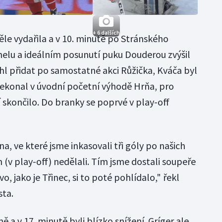
+ 6 dalších
ěle vydařila a v 10. minutě po Stránského
elu a ideálním posunutí puku Douderou zvýšil
l přidat po samostatné akci Růžička, Kváča byl
překonal v úvodní početní výhodě Hrňa, pro
skončilo. Do branky se poprvé v play-off
a, ve které jsme inkasovali tři góly po našich
(v play-off) nedělali. Tím jsme dostali soupeře
o, jako je Třinec, si to poté pohlídalo," řekl
sta.
ně a v 17. minutě byli blízko snížení. Gríger ale