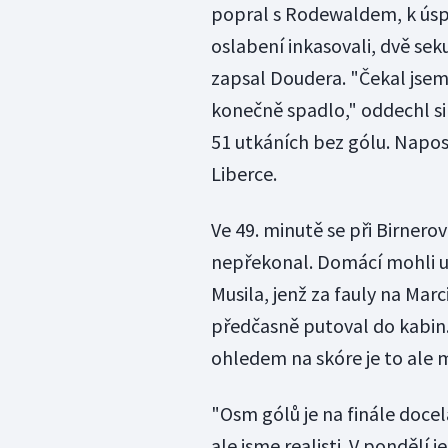
popral s Rodewaldem, k úspě
oslabení inkasovali, dvě se
zapsal Doudera. "Čekal jsem
konečně spadlo," oddechl si
51 utkáních bez gólu. Naposl
Liberce.
Ve 49. minutě se při Birnerov
nepřekonal. Domácí mohli ut
Musila, jenž za fauly na Mar
předčasně putoval do kabin.
ohledem na skóre je to ale 
"Osm gólů je na finále docel
ale jsme realisti. V pondělí j