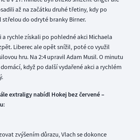
prosadili až na začátku druhé třetiny, kdy po
 střelou do odryté branky Birner.
 a rychle získali po pohledné akci Michaela
ět. Liberec ale opět snížil, poté co využil
silovou hru. Na 2:4 upravil Adam Musil. O minutu
i domácí, když po další vydařené akci a rychlém
ý.
le extraligy nabídl Hokej bez červené –
u:
izovat zvýšením důrazu, Vlach se dokonce