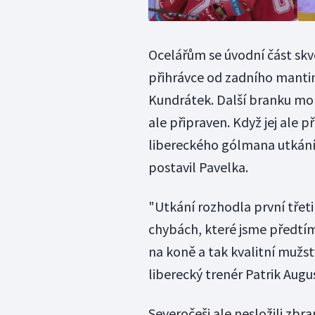
Ocelářům se úvodní část skv
přihrávce od zadního mantin
Kundrátek. Další branku moh
ale připraven. Když jej ale 
libereckého gólmana utkání 
postavil Pavelka.
"Utkání rozhodla první třetin
chybách, které jsme předtím 
na koně a tak kvalitní mužstv
liberecký trenér Patrik Augu
Severočeši ale nesložili zbra