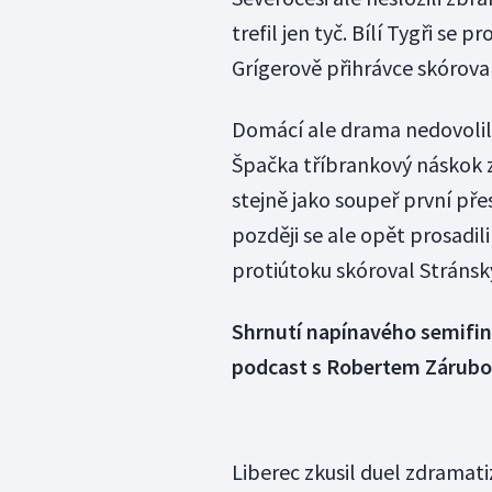
trefil jen tyč. Bílí Tygři se 
Grígerově přihrávce skóroval
Domácí ale drama nedovolili
Špačka tříbrankový náskok zp
stejně jako soupeř první pře
později se ale opět prosadil
protiútoku skóroval Stránsk
Shrnutí napínavého semifiná
podcast s Robertem Zárubo
Liberec zkusil duel zdramat