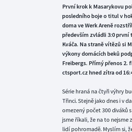
První krok k Masarykovu poh
posledního boje o titul v ho
doma ve Werk Areně rozstříle
především zvládli 3:0 první t
Kváča. Na straně vítězů si M
výkony domácích beků podp
Freibergs. Přímý přenos 2. 
ctsport.cz hned zítra od 16:
Série hraná na čtyři výhry 
Třinci. Stejně jako dnes i v
omezený počet 300 diváků s 
jsme říkali, že na to nejsme z
lidí pohromadě. Myslím si, že