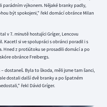
ili parádním výkonem. Nějaké branky padly,
mohou být spokojeni," řekl domácí obránce Milan
tal v 7. minutě hostujíci Gríger, Lencovu
. Kacetl si ve spolupráci s obránci poradil i s
 Hned z protiútoku se prosadili domácí a po
 skóre obránce Freibergs.
 – dostaneš. Byla to škoda, měli jsme tam šanci,
e ale dostali další dvě branky a po špatném
edostali," řekl Dávid Gríger.