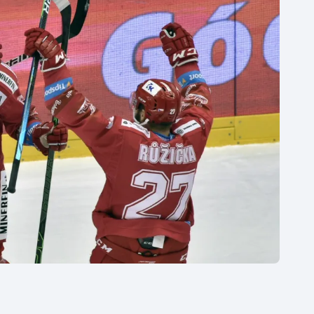
Moderní pětiboj
Triatlon
Motorsport
Veslování
Olympijské hry
Vodní slalom
Parasport
Volejbal
Plavání
Ostatní
Plážový volejbal