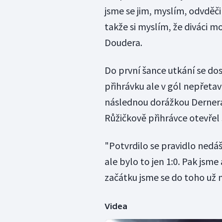
jsme se jim, myslím, odvděč
takže si myslím, že diváci 
Doudera.
Do první šance utkání se dos
přihrávku ale v gól nepřetavil
následnou dorážkou Dernera.
Růžičkově přihrávce otevřel
"Potvrdilo se pravidlo nedáš
ale bylo to jen 1:0. Pak jsm
začátku jsme se do toho už n
Videa