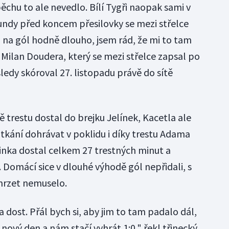
chu to ale nevedlo. Bílí Tygři naopak sami v
kundy před koncem přesilovky se mezi střelce
 na gól hodně dlouho, jsem rád, že mi to tam
 Milan Doudera, který se mezi střelce zapsal po
edy skóroval 27. listopadu právě do sítě
ě trestu dostal do brejku Jelínek, Kacetla ale
kání dohrávat v poklidu i díky trestu Adama
cinka dostal celkem 27 trestných minut a
 Domácí sice v dlouhé výhodě gól nepřidali, s
mrzet nemuselo.
a dost. Přál bych si, aby jim to tam padalo dál,
e nový den a nám stačí vyhrát 1:0," řekl třinecký