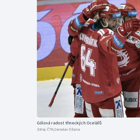
Curling
Dostihy
Florbal
Futsal
Golf
Gymnastika
Gólová radost třineckých Ocelářů
Zdroj:
ČTK/Jaroslav Ožana