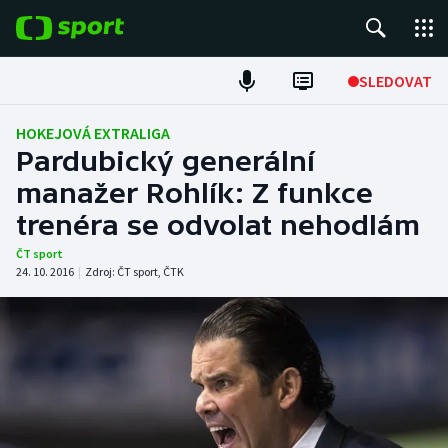
POPULÁRNÍ
SLEDOVAT
Fotbal
HOKEJOVÁ EXTRALIGA
Pardubický generální
Hokej
manažer Rohlík: Z funkce
trenéra se odvolat nehodlám
Tenis
ČT sport
Atletika
24. 10. 2016
|
Zdroj:
ČT sport
,
ČTK
Cyklistika
DALŠÍ SPORTY
Americký fotbal
NEPŘEHLÉDNĚTE