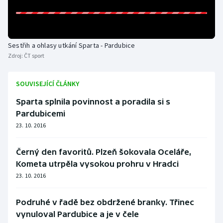
Stolní tenis
Triatlon
Sestřih a ohlasy utkání Sparta - Pardubice
Veslování
Zdroj:
ČT sport
Vodní slalom
SOUVISEJÍCÍ ČLÁNKY
Sparta splnila povinnost a poradila si s
Volejbal
Pardubicemi
Ostatní
23. 10. 2016
Černý den favoritů. Plzeň šokovala Oceláře,
Kometa utrpěla vysokou prohru v Hradci
23. 10. 2016
Podruhé v řadě bez obdržené branky. Třinec
vynuloval Pardubice a je v čele