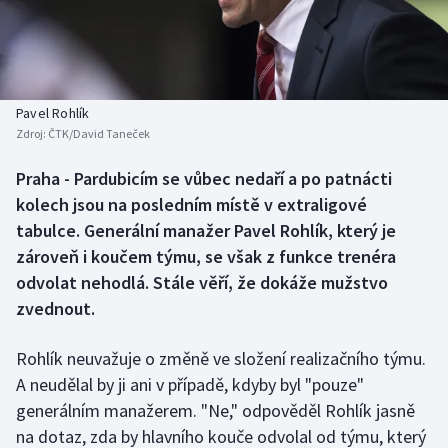
Baseball a softbal
Soutěže
Basketbal
Historické návraty
Biatlon
Aplikace ČT sport
Pavel Rohlík
Zdroj:
ČTK/David Taneček
Boby a skeleton
AZ kvíz
Praha - Pardubicím se vůbec nedaří a po patnácti
kolech jsou na posledním místě v extraligové
Box
tabulce. Generální manažer Pavel Rohlík, který je
Curling
zároveň i koučem týmu, se však z funkce trenéra
odvolat nehodlá. Stále věří, že dokáže mužstvo
Dostihy
zvednout.
Florbal
Rohlík neuvažuje o změně ve složení realizačního týmu.
A neudělal by ji ani v případě, kdyby byl "pouze"
Futsal
generálním manažerem. "Ne," odpověděl Rohlík jasně
na dotaz, zda by hlavního kouče odvolal od týmu, který
Golf