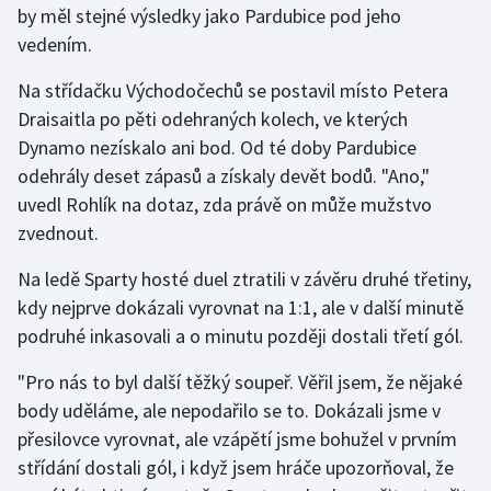
by měl stejné výsledky jako Pardubice pod jeho
vedením.
Gymnastika
Na střídačku Východočechů se postavil místo Petera
Házená
Draisaitla po pěti odehraných kolech, ve kterých
Dynamo nezískalo ani bod. Od té doby Pardubice
Jezdectví
odehrály deset zápasů a získaly devět bodů. "Ano,"
uvedl Rohlík na dotaz, zda právě on může mužstvo
Judo
zvednout.
Krasobruslení
Na ledě Sparty hosté duel ztratili v závěru druhé třetiny,
kdy nejprve dokázali vyrovnat na 1:1, ale v další minutě
Lezení
podruhé inkasovali a o minutu později dostali třetí gól.
Lyže a snowboard
"Pro nás to byl další těžký soupeř. Věřil jsem, že nějaké
body uděláme, ale nepodařilo se to. Dokázali jsme v
Moderní pětiboj
přesilovce vyrovnat, ale vzápětí jsme bohužel v prvním
střídání dostali gól, i když jsem hráče upozorňoval, že
Motorsport