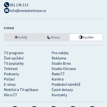
261 136 113
info@ceskatelevize.cz
Vzhled
Světlý
Tmavý
Systém
TV program
Pro média
Živé vysílání
Reklama
TV poplatky
Studio Brno
Teletext
Studio Ostrava
Podcasty
Rada ČT
Počasí
Kariéra
E-shop
Podávání námětů
Mobilní a TV aplikace
Časté dotazy
Vše o ČT
Kontakty