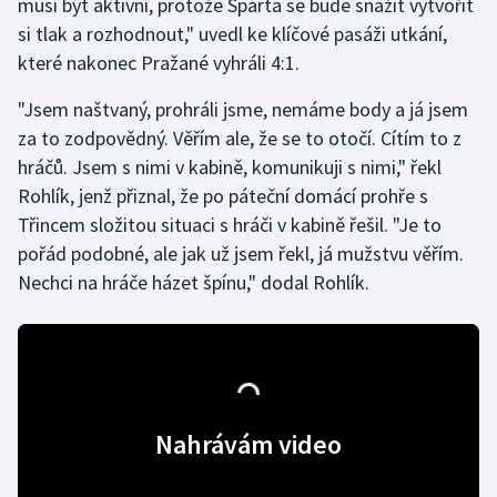
musí být aktivní, protože Sparta se bude snažit vytvořit
si tlak a rozhodnout," uvedl ke klíčové pasáži utkání,
Olympijské hry
které nakonec Pražané vyhráli 4:1.
Parasport
"Jsem naštvaný, prohráli jsme, nemáme body a já jsem
za to zodpovědný. Věřím ale, že se to otočí. Cítím to z
Plavání
hráčů. Jsem s nimi v kabině, komunikuji s nimi," řekl
Plážový volejbal
Rohlík, jenž přiznal, že po páteční domácí prohře s
Třincem složitou situaci s hráči v kabině řešil. "Je to
Ragby
pořád podobné, ale jak už jsem řekl, já mužstvu věřím.
Nechci na hráče házet špínu," dodal Rohlík.
Rychlobruslení
Rychlostní kanoistika
Short track
Nahrávám video
Sportovní střelba