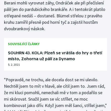
Berani mohli vyrovnat záhy, Ondráček ale při přečíslení
Stolní tenis
pálil jen do pardubického brankáře. A i tentokrát platilo
otřepané nedáš – dostaneš. Blümel střelou z pravého
Triatlon
kruhu zamířil přesně pod horní tyč a zajistil hostům
Veslování
dvoubrankový náskok.
Vodní slalom
SOUVISEJÍCÍ ČLÁNKY
Volejbal
SOUHRN 43. KOLA: Plzeň se vrátila do hry o třetí
místo, Zohorna už pálí za Dynamo
Ostatní
5. 2. 2021
"Popravdě, ne trochu, ale docela dost se mi ulevilo.
Nechtěl jsem to mít v hlavě, ale cítil jsem to. Jsem rád,
že mi kluci pomohli, nenechali mě v tom a podařilo se
mi skórovat. Snažil jsem se víc střílet, ne moc
kombinovat jako dřív. Když jsem měl šanci, střílel jsem,"