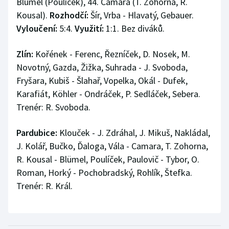
Blümel (Poulíček), 44. Camara (T. Zohorna, R.
Kousal).
Rozhodčí:
Šír, Vrba - Hlavatý, Gebauer.
Vyloučení:
5:4.
Využití:
1:1. Bez diváků.
Zlín:
Kořének - Ferenc, Řezníček, D. Nosek, M.
Novotný, Gazda, Žižka, Suhrada - J. Svoboda,
Fryšara, Kubiš - Šlahař, Vopelka, Okál - Dufek,
Karafiát, Köhler - Ondráček, P. Sedláček, Sebera.
Trenér: R. Svoboda.
Pardubice:
Klouček - J. Zdráhal, J. Mikuš, Nakládal,
J. Kolář, Bučko, Ďaloga, Vála - Camara, T. Zohorna,
R. Kousal - Blümel, Poulíček, Paulovič - Tybor, O.
Roman, Horký - Pochobradský, Rohlík, Štefka.
Trenér: R. Král.