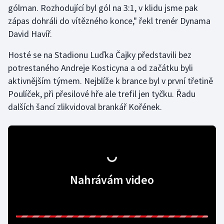
gólman. Rozhodující byl gól na 3:1, v klidu jsme pak
zápas dohráli do vítězného konce," řekl trenér Dynama
Gymnastika
David Havíř.
Házená
Hosté se na Stadionu Luďka Čajky představili bez
potrestaného Andreje Kosticyna a od začátku byli
Jezdectví
aktivnějším týmem. Nejblíže k brance byl v první třetině
Poulíček, při přesilové hře ale trefil jen tyčku. Řadu
Judo
dalších šancí zlikvidoval brankář Kořének.
Krasobruslení
Lezení
Lyže a snowboard
Nahrávám video
Moderní pětiboj
Motorsport