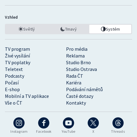
Vzhled
Světlý
Tmavý
Systém
TV program
Pro média
Živé vysílání
Reklama
TV poplatky
Studio Brno
Teletext
Studio Ostrava
Podcasty
Rada ČT
Počasí
Kariéra
E-shop
Podávání námětů
Mobilní a TV aplikace
Časté dotazy
Vše o ČT
Kontakty
Instagram
Facebook
YouTube
X
Threads