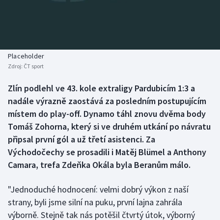
Baseball a softbal
Soutěže
Basketbal
Historické návraty
Biatlon
Aplikace ČT sport
Placeholder
Zdroj:
ČT sport
Boby a skeleton
AZ kvíz
Zlín podlehl ve 43. kole extraligy Pardubicím 1:3 a
nadále výrazně zaostává za posledním postupujícím
Box
místem do play-off. Dynamo táhl znovu dvěma body
Curling
Tomáš Zohorna, který si ve druhém utkání po návratu
připsal první gól a už třetí asistenci. Za
Dostihy
Východočechy se prosadili i Matěj Blümel a Anthony
Camara, trefa Zdeňka Okála byla Beranům málo.
Florbal
"Jednoduché hodnocení: velmi dobrý výkon z naší
Futsal
strany, byli jsme silní na puku, první lajna zahrála
výborně. Stejně tak nás potěšil čtvrtý útok, výborný
Golf