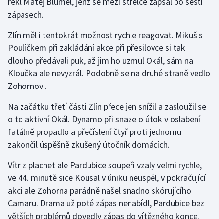
řekl Matěj Blümel, jenž se mezi střelce zapsal po šesti
zápasech.
Zlín měl i tentokrát možnost rychle reagovat. Mikuš s
Poulíčkem při zakládání akce při přesilovce si tak
dlouho předávali puk, až jim ho uzmul Okál, sám na
Kloučka ale nevyzrál. Podobně se na druhé straně vedlo
Zohornovi.
Na začátku třetí části Zlín přece jen snížil a zasloužil se
o to aktivní Okál. Dynamo při snaze o útok v oslabení
fatálně propadlo a přečíslení čtyř proti jednomu
zakončil úspěšně zkušený útočník domácích.
Vítr z plachet ale Pardubice soupeři vzaly velmi rychle,
ve 44. minutě sice Kousal v úniku neuspěl, v pokračující
akci ale Zohorna parádně našel snadno skórujícího
Camaru. Drama už poté zápas nenabídl, Pardubice bez
větších problémů dovedly zápas do vítězného konce.