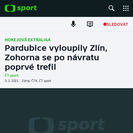
POPULÁRNÍ
SLEDOVAT
Fotbal
HOKEJOVÁ EXTRALIGA
Pardubice vyloupily Zlín,
Hokej
Zohorna se po návratu
poprvé trefil
Tenis
ČT sport
Atletika
5. 2. 2021
|
Zdroj:
ČTK
,
ČT sport
Cyklistika
DALŠÍ SPORTY
Americký fotbal
NEPŘEHLÉDNĚTE