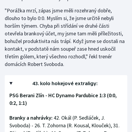
"Porážka mrzí, zápas jsme měli rozehraný dobře,
dlouho to bylo 0:0. Myslím si, že jsme určitě nebyli
horším týmem. Chyba při střídání ve druhé části
otevřela brankový účet, my jsme tam měli příležitosti,
bohužel produktivita nás trápí. Když jsme se dostali na
kontakt, v podstatě nám soupeř zase hned uskočil
třetím gólem, který všechno rozhodl," řekl trenér
domácích Robert Svoboda.
43. kolo hokejové extraligy:
PSG Berani Zlín - HC Dynamo Pardubice 1:3 (0:0,
0:2, 1:1)
Branky a nahrávky:
42. Okál (P. Sedláček, J.
Svoboda) - 26. T. Zohorna (R. Kousal, Klouček), 31.