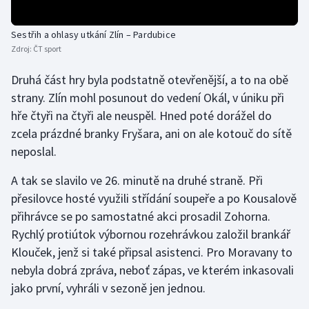
Olympijské hry
Sestřih a ohlasy utkání Zlín – Pardubice
Zdroj:
ČT sport
Parasport
Druhá část hry byla podstatně otevřenější, a to na obě
Plavání
strany. Zlín mohl posunout do vedení Okál, v úniku při
hře čtyři na čtyři ale neuspěl. Hned poté dorážel do
Plážový volejbal
zcela prázdné branky Fryšara, ani on ale kotouč do sítě
neposlal.
Ragby
A tak se slavilo ve 26. minutě na druhé straně. Při
Rychlobruslení
přesilovce hosté využili střídání soupeře a po Kousalově
přihrávce se po samostatné akci prosadil Zohorna.
Rychlostní kanoistika
Rychlý protiútok výbornou rozehrávkou založil brankář
Klouček, jenž si také připsal asistenci. Pro Moravany to
Short track
nebyla dobrá zpráva, neboť zápas, ve kterém inkasovali
Sportovní střelba
jako první, vyhráli v sezoně jen jednou.