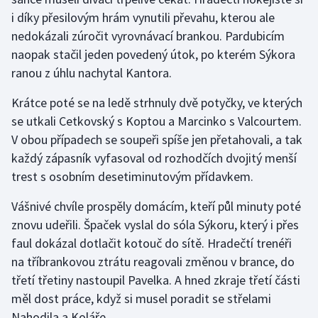
i díky přesilovým hrám vynutili převahu, kterou ale
Olympijské hry
nedokázali zúročit vyrovnávací brankou. Pardubicím
naopak stačil jeden povedený útok, po kterém Sýkora
Parasport
ranou z úhlu nachytal Kantora.
Plavání
Krátce poté se na ledě strhnuly dvě potyčky, ve kterých
se utkali Cetkovský s Koptou a Marcinko s Valcourtem.
Plážový volejbal
V obou případech se soupeři spíše jen přetahovali, a tak
každý zápasník vyfasoval od rozhodčích dvojitý menší
Ragby
trest s osobním desetiminutovým přídavkem.
Rychlobruslení
Vášnivé chvíle prospěly domácím, kteří půl minuty poté
znovu udeřili. Špaček vyslal do sóla Sýkoru, který i přes
Rychlostní kanoistika
faul dokázal dotlačit kotouč do sítě. Hradečtí trenéři
Short track
na tříbrankovou ztrátu reagovali změnou v brance, do
třetí třetiny nastoupil Pavelka. A hned zkraje třetí části
Sportovní střelba
měl dost práce, když si musel poradit se střelami
Nahodila a Koláře.