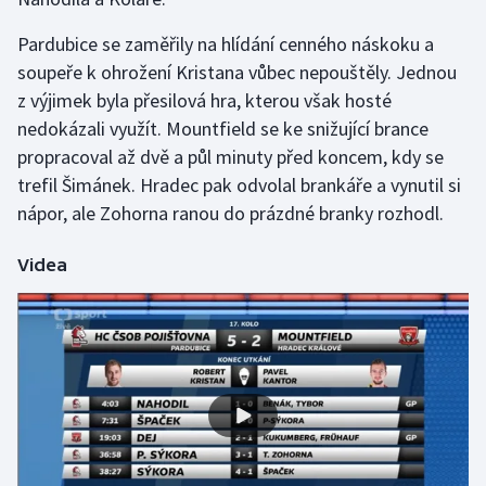
Stolní tenis
Pardubice se zaměřily na hlídání cenného náskoku a
Triatlon
soupeře k ohrožení Kristana vůbec nepouštěly. Jednou
z výjimek byla přesilová hra, kterou však hosté
Veslování
nedokázali využít. Mountfield se ke snižující brance
propracoval až dvě a půl minuty před koncem, kdy se
Vodní slalom
trefil Šimánek. Hradec pak odvolal brankáře a vynutil si
nápor, ale Zohorna ranou do prázdné branky rozhodl.
Volejbal
Videa
Ostatní