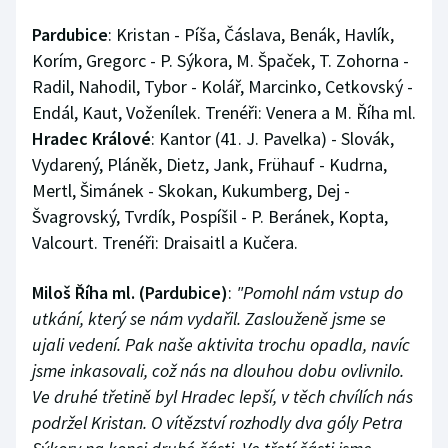
Pardubice
: Kristan - Píša, Čáslava, Benák, Havlík,
Korím, Gregorc - P. Sýkora, M. Špaček, T. Zohorna -
Radil, Nahodil, Tybor - Kolář, Marcinko, Cetkovský -
Endál, Kaut, Voženílek. Trenéři: Venera a M. Říha ml.
Hradec Králové
: Kantor (41. J. Pavelka) - Slovák,
Vydarený, Pláněk, Dietz, Jank, Frühauf - Kudrna,
Mertl, Šimánek - Skokan, Kukumberg, Dej -
Švagrovský, Tvrdík, Pospíšil - P. Beránek, Kopta,
Valcourt. Trenéři: Draisaitl a Kučera.
Miloš Říha ml. (Pardubice)
:
"Pomohl nám vstup do
utkání, který se nám vydařil. Zaslouženě jsme se
ujali vedení. Pak naše aktivita trochu opadla, navíc
jsme inkasovali, což nás na dlouhou dobu ovlivnilo.
Ve druhé třetině byl Hradec lepší, v těch chvílích nás
podržel Kristan. O vítězství rozhodly dva góly Petra