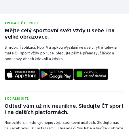
APLIKACE ČT SPORT
Mějte celý sportovní svět vždy u sebe i na
velké obrazovce.
S mobilní aplikací, HbbTV a apkou iVysílání ve své chytré televizi
máte ČT sport vždy po ruce. Sledujte přímé přenosy, články a
bonusový obsah kdekoli a kdykoli.
SOCIÁLNÍ SÍTĚ
Odteď vám už nic neunikne. Sledujte ČT sport
i na dalších platformách.
Nenechte si nikde ujít nejnovější sportovní události. Sledujte nás i
na Facebooku, X, Instagramu, Threads či YouTube a buďte v obraze.