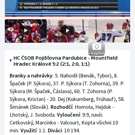
+ 6 dalších
HC ČSOB Pojišťovna Pardubice - Mountfield
Hradec Králové 5:2 (2:1, 2:0, 1:1)
Branky a nahrávky
: 5. Nahodil (Benák, Tybor), 8.
Špaček (P. Sýkora), 37. P. Sýkora (T. Zohorna), 39. P.
Sýkora (M. Špaček, Čáslava), 60. T. Zohorna (P.
Sýkora, Kristan) - 20. Dej (Kukumberg, Frühauf), 58.
Šimánek (Slovák).
Rozhodčí
: Homola, Hejduk -
Lhotský, J. Svoboda.
Vyloučení
: 9:9, navíc
Cetkovský, Marcinko - Valcourt, Kopta všichni 10
min.
Využití
: 1:1.
Diváci
: 10 194.