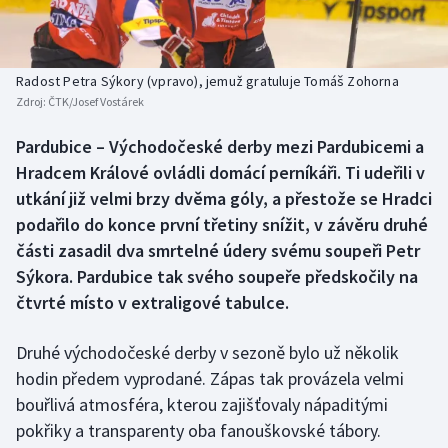
Baseball a softbal
Soutěže
Basketbal
Historické návraty
Radost Petra Sýkory (vpravo), jemuž gratuluje Tomáš Zohorna
Zdroj:
ČTK/Josef Vostárek
Biatlon
Aplikace ČT sport
Pardubice – Východočeské derby mezi Pardubicemi a
Boby a skeleton
AZ kvíz
Hradcem Králové ovládli domácí perníkáři. Ti udeřili v
utkání již velmi brzy dvěma góly, a přestože se Hradci
Box
podařilo do konce první třetiny snížit, v závěru druhé
části zasadil dva smrtelné údery svému soupeři Petr
Curling
Sýkora. Pardubice tak svého soupeře předskočily na
čtvrté místo v extraligové tabulce.
Dostihy
Florbal
Druhé východočeské derby v sezoně bylo už několik
hodin předem vyprodané. Zápas tak provázela velmi
Futsal
bouřlivá atmosféra, kterou zajišťovaly nápaditými
pokřiky a transparenty oba fanouškovské tábory.
Golf