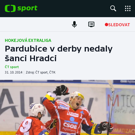
POPULÁRNÍ
SLEDOVAT
Fotbal
HOKEJOVÁ EXTRALIGA
Pardubice v derby nedaly
Hokej
šanci Hradci
Tenis
ČT sport
31. 10. 2014
|
Zdroj:
ČT sport
,
ČTK
Atletika
Cyklistika
DALŠÍ SPORTY
Americký fotbal
NEPŘEHLÉDNĚTE