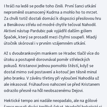
I hráči na ledě se podle toho činili. První šanci utkání
Gymnastika
neproměnil osamocený Kudrna a mohlo ho to mrzet.
Za chvíli totiž dostali domácí k dispozici přesilovou hru
Házená
a Benákovu střelu od modré chytře tečoval Nahodil.
Aktivní nástup Pardubic pak vyjádřil dalším gólem
Jezdectví
Špaček, který se prosadil mezi čtyřmi soupeři. Mladý
útočník skóroval i v prvním vzájemném utkání.
Judo
Až s dvoubrankovým mankem se Hradec tlačil více do
Krasobruslení
útoku a postupně dorovnával poměr střeleckých
pokusů. Kristanovi jednou pomohlo štěstí, když se
Lezení
dostal mimo své postavení a kotouč jen těsně minul
jeho branku. V závěru třetiny při vyloučení Nahodila už
Lyže a snowboard
ale inkasoval. Frühaufovo nahození se před Kristanem
odrazilo přesně na hůl neobsazenému Dejovi.
Moderní pětiboj
Hektické tempo ani nadále neopadalo, ale na gólové
Motorsport
šance museli diváci trpělivě čekat. Hradečtí hokejisté si