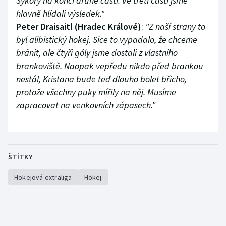
Sýkory na konci druhé části. Ve třetí části jsme
hlavně hlídali výsledek."
Peter Draisaitl (Hradec Králové)
:
"Z naší strany to
byl alibistický hokej. Sice to vypadalo, že chceme
bránit, ale čtyři góly jsme dostali z vlastního
brankoviště. Naopak vepředu nikdo před brankou
nestál, Kristana bude teď dlouho bolet břicho,
protože všechny puky mířily na něj. Musíme
zapracovat na venkovních zápasech."
ŠTÍTKY
Hokejová extraliga
Hokej