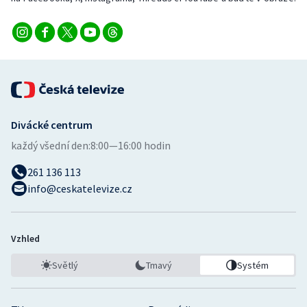
Divácké centrum
každý všední den:
8:00—16:00 hodin
261 136 113
info@ceskatelevize.cz
Vzhled
Světlý
Tmavý
Systém