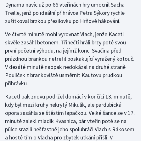
Dynama navíc už po 66 vteřinách hry umocnil Sacha
Treille, jenž po ideální přihrávce Petra Sýkory rychle
Gymnastika
zužitkoval brzkou přesilovku po Hrňově hákování.
Házená
Ve čtvrté minutě mohl vyrovnat Vlach, jenže Kacetl
skvěle zasáhl betonem. Třinečtí hráli brzy poté svou
Jezdectví
první početní výhodu, na jejímž konci Svačina před
prázdnou brankou netrefil poskakující vyražený kotouč.
Judo
V desáté minutě naopak nedokázal na druhé straně
Poulíček z brankoviště usměrnit Kautovu prudkou
Krasobruslení
přihrávku.
Lezení
Kacetl pak znovu podržel domácí v končící 13. minutě,
kdy byl mezi kruhy nekrytý Mikulík, ale pardubická
Lyže a snowboard
opora zasáhla se štěstím lapačkou. Velké šance se v 17.
Moderní pětiboj
minutě zalekl mladík Kvasnica, pár vteřin poté se na
půlce srazili nešťastně jeho spoluhráči Vlach s Rákosem
Motorsport
a hosté tím o Vlacha pro zbytek utkání přišli. V