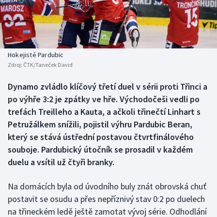
Baseball a softbal
Soutěže
Basketbal
Historické návraty
Biatlon
Aplikace ČT sport
Hokejisté Pardubic
Zdroj:
ČTK/Taneček David
Boby a skeleton
AZ kvíz
Dynamo zvládlo klíčový třetí duel v sérii proti Třinci a
po výhře 3:2 je zpátky ve hře. Východočeši vedli po
Box
trefách Treilleho a Kauta, a ačkoli třinečtí Linhart s
Curling
Petružálkem snížili, pojistil výhru Pardubic Beran,
který se stává ústřední postavou čtvrtfinálového
Dostihy
souboje. Pardubický útočník se prosadil v každém
duelu a vsítil už čtyři branky.
Florbal
Na domácích byla od úvodního buly znát obrovská chuť
Futsal
postavit se osudu a přes nepříznivý stav 0:2 po duelech
na třineckém ledě ještě zamotat vývoj série. Odhodlání
Golf