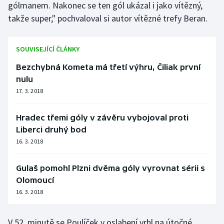
gólmanem. Nakonec se ten gól ukázal i jako vítězný,
takže super," pochvaloval si autor vítězné trefy Beran.
SOUVISEJÍCÍ ČLÁNKY
Bezchybná Kometa má třetí výhru, Čiliak první
nulu
17. 3. 2018
Hradec třemi góly v závěru vybojoval proti
Liberci druhý bod
16. 3. 2018
Gulaš pomohl Plzni dvěma góly vyrovnat sérii s
Olomoucí
16. 3. 2018
V 52. minutě se Poulíček v oslabení vrhl na útočné