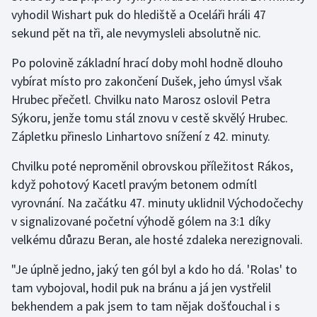
Stolní tenis
vyhodil Wishart puk do hlediště a Oceláři hráli 47
sekund pět na tři, ale nevymysleli absolutně nic.
Triatlon
Po polovině základní hrací doby mohl hodně dlouho
Veslování
vybírat místo pro zakončení Dušek, jeho úmysl však
Hrubec přečetl. Chvilku nato Marosz oslovil Petra
Vodní slalom
Sýkoru, jenže tomu stál znovu v cestě skvělý Hrubec.
Zápletku přineslo Linhartovo snížení z 42. minuty.
Volejbal
Chvilku poté neproměnil obrovskou příležitost Rákos,
Ostatní
když pohotový Kacetl pravým betonem odmítl
vyrovnání. Na začátku 47. minuty uklidnil Východočechy
v signalizované početní výhodě gólem na 3:1 díky
velkému důrazu Beran, ale hosté zdaleka nerezignovali.
"Je úplně jedno, jaký ten gól byl a kdo ho dá. 'Rolas' to
tam vybojoval, hodil puk na bránu a já jen vystřelil
bekhendem a pak jsem to tam nějak došťouchal i s