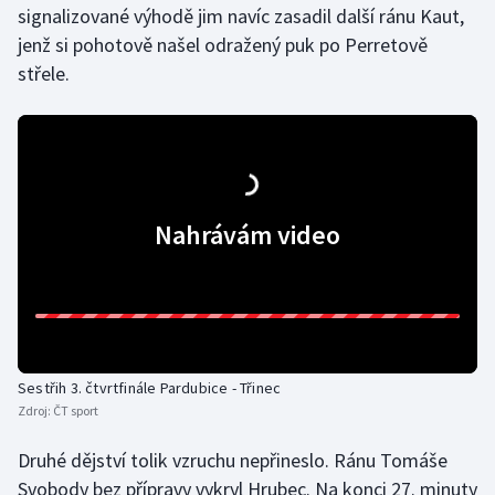
signalizované výhodě jim navíc zasadil další ránu Kaut,
Olympijské hry
jenž si pohotově našel odražený puk po Perretově
střele.
Parasport
Plavání
Plážový volejbal
Nahrávám video
Ragby
Rychlobruslení
Rychlostní kanoistika
Sestřih 3. čtvrtfinále Pardubice - Třinec
Short track
Zdroj:
ČT sport
Sportovní střelba
Druhé dějství tolik vzruchu nepřineslo. Ránu Tomáše
Svobody bez přípravy vykryl Hrubec. Na konci 27. minuty