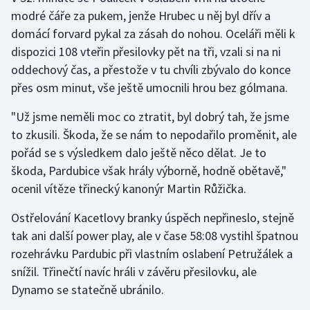
modré čáře za pukem, jenže Hrubec u něj byl dřív a
domácí forvard pykal za zásah do nohou. Oceláři měli k
dispozici 108 vteřin přesilovky pět na tři, vzali si na ni
oddechový čas, a přestože v tu chvíli zbývalo do konce
přes osm minut, vše ještě umocnili hrou bez gólmana.
"Už jsme neměli moc co ztratit, byl dobrý tah, že jsme
to zkusili. Škoda, že se nám to nepodařilo proměnit, ale
pořád se s výsledkem dalo ještě něco dělat. Je to
škoda, Pardubice však hrály výborně, hodně obětavě,"
ocenil vítěze třinecký kanonýr Martin Růžička.
Ostřelování Kacetlovy branky úspěch nepřineslo, stejně
tak ani další power play, ale v čase 58:08 vystihl špatnou
rozehrávku Pardubic při vlastním oslabení Petružálek a
snížil. Třinečtí navíc hráli v závěru přesilovku, ale
Dynamo se statečně ubránilo.