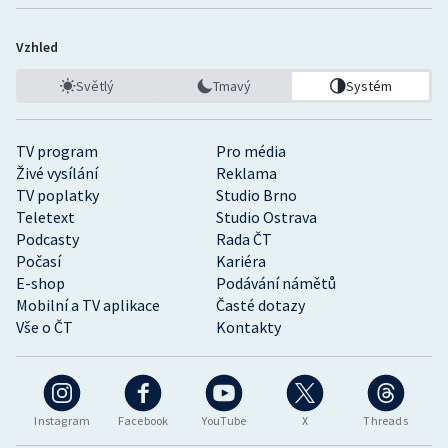
Vzhled
Světlý
Tmavý
Systém
TV program
Pro média
Živé vysílání
Reklama
TV poplatky
Studio Brno
Teletext
Studio Ostrava
Podcasty
Rada ČT
Počasí
Kariéra
E-shop
Podávání námětů
Mobilní a TV aplikace
Časté dotazy
Vše o ČT
Kontakty
Instagram
Facebook
YouTube
X
Threads