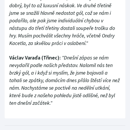
dobrý, byl to až luxusní náskok. Ve druhé třetině
jsme se snažili hlavně nedostat gól, což se nám i
podařilo, ale pak jsme individuální chybou v
nástupu do třetí třetiny dostali soupeře trošku do
hry. Musím pochválit všechny hráče, včetně Ondry
Kacetla, za skvělou práci v oslabení."
Václav Varaďa (Třinec):
"Dnešní zápas se nám
nevydařil podle našich představ. Nalomil nás ten
brzký gól, a i když si myslím, že jsme bojovali a
tahali se zpátky, domácím dnes přálo štěstí více než
nám. Nachystáme se poctivě na nedělní utkání,
které bude z našeho pohledu jistě odlišné, než byl
ten dnešní začátek."