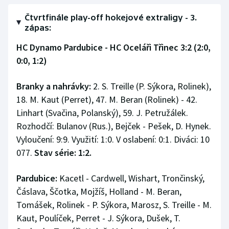
Čtvrtfinále play-off hokejové extraligy - 3.
zápas:
HC Dynamo Pardubice - HC Oceláři Třinec 3:2 (2:0,
0:0, 1:2)
Branky a nahrávky:
2. S. Treille (P. Sýkora, Rolinek),
18. M. Kaut (Perret), 47. M. Beran (Rolinek) - 42.
Linhart (Svačina, Polanský), 59. J. Petružálek.
Rozhodčí: Bulanov (Rus.), Bejček - Pešek, D. Hynek.
Vyloučení: 9:9. Využití: 1:0. V oslabení: 0:1. Diváci: 10
077.
Stav série: 1:2.
Pardubice:
Kacetl - Cardwell, Wishart, Trončinský,
Čáslava, Ščotka, Mojžíš, Holland - M. Beran,
Tomášek, Rolinek - P. Sýkora, Marosz, S. Treille - M.
Kaut, Poulíček, Perret - J. Sýkora, Dušek, T.