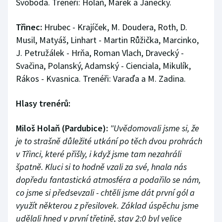
Svoboda. Trenéři: Holaň, Marek a Janecký.
Třinec:
Hrubec - Krajíček, M. Doudera, Roth, D.
Musil, Matyáš, Linhart - Martin Růžička, Marcinko,
J. Petružálek - Hrňa, Roman Vlach, Dravecký -
Svačina, Polanský, Adamský - Cienciala, Mikulík,
Rákos - Kvasnica. Trenéři: Varaďa a M. Zadina.
Hlasy trenérů:
Miloš Holaň (Pardubice):
"Uvědomovali jsme si, že
je to strašně důležité utkání po těch dvou prohrách
v Třinci, které přišly, i když jsme tam nezahráli
špatně. Kluci si to hodně vzali za své, hnala nás
dopředu fantastická atmosféra a podařilo se nám,
co jsme si předsevzali - chtěli jsme dát první gól a
využít některou z přesilovek. Základ úspěchu jsme
udělali hned v první třetině, stav 2:0 byl velice