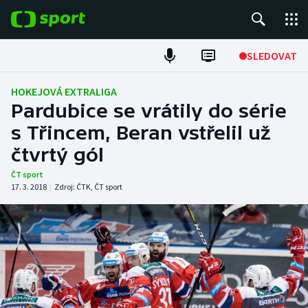
POPULÁRNÍ
SLEDOVAT
Fotbal
HOKEJOVÁ EXTRALIGA
Pardubice se vrátily do série
Hokej
s Třincem, Beran vstřelil už
čtvrtý gól
Tenis
ČT sport
Atletika
17. 3. 2018
|
Zdroj:
ČTK
,
ČT sport
Cyklistika
DALŠÍ SPORTY
Americký fotbal
NEPŘEHLÉDNĚTE