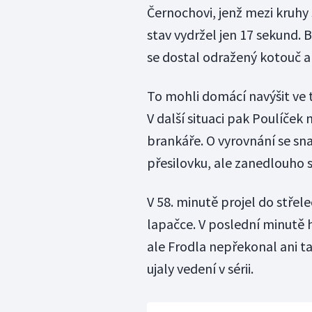
Černochovi, jenž mezi kruhy 
stav vydržel jen 17 sekund. 
se dostal odražený kotouč a 
To mohli domácí navýšit ve tř
V další situaci pak Poulíček
brankáře. O vyrovnání se snaž
přesilovku, ale zanedlouho s
V 58. minutě projel do střele
lapačce. V poslední minutě hr
ale Frodla nepřekonal ani t
ujaly vedení v sérii.