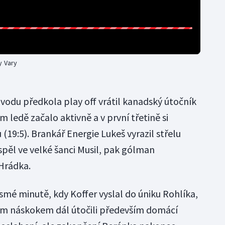
y Vary
úvodu předkola play off vrátil kanadský útočník
edě začalo aktivně a v první třetině si
(19:5). Brankář Energie Lukeš vyrazil střelu
uspěl ve velké šanci Musil, pak gólman
Hrádka.
 osmé minutě, kdy Koffer vyslal do úniku Rohlíka,
ným náskokem dál útočili především domácí