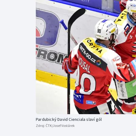
Curling
Dostihy
Florbal
Futsal
Golf
Gymnastika
Pardubický David Cienciala slaví gól
Zdroj:
ČTK/Josef Vostárek