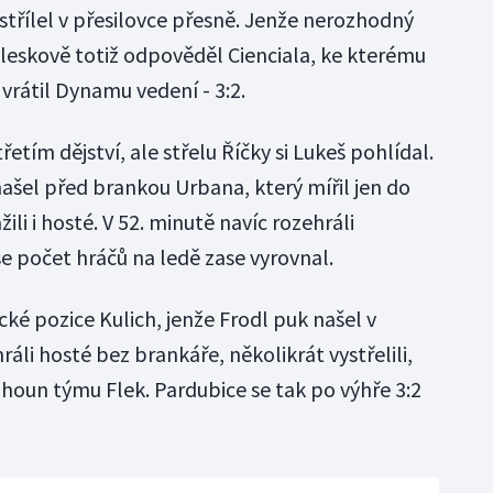
střílel v přesilovce přesně. Jenže nerozhodný
Bleskově totiž odpověděl Cienciala, ke kterému
vrátil Dynamu vedení - 3:2.
etím dějství, ale střelu Říčky si Lukeš pohlídal.
 našel před brankou Urbana, který mířil jen do
ili i hosté. V 52. minutě navíc rozehráli
e počet hráčů na ledě zase vyrovnal.
cké pozice Kulich, jenže Frodl puk našel v
áli hosté bez brankáře, několikrát vystřelili,
ahoun týmu Flek. Pardubice se tak po výhře 3:2