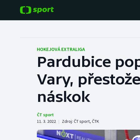
POPULÁRNÍ
DALŠÍ SPORTY
Fotbal
Americký fotbal
HOKEJOVÁ EXTRALIGA
Pardubice pop
Hokej
Baseball a softbal
Vary, přestože
Tenis
Basketbal
Atletika
náskok
Biatlon
Cyklistika
Boby a skeleton
ČT sport
11. 3. 2022
|
Zdroj:
ČT sport
,
ČTK
Box