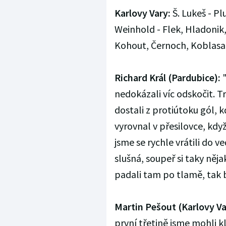
Karlovy Vary:
Š. Lukeš - Pl
Weinhold - Flek, Hladonik,
Kohout, Černoch, Koblasa -
Richard Král (Pardubice):
"
nedokázali víc odskočit. T
dostali z protiútoku gól, 
vyrovnal v přesilovce, kdy
jsme se rychle vrátili do ve
slušná, soupeř si taky něja
padali tam po tlamě, tak b
Martin Pešout (Karlovy Va
první třetině jsme mohli k