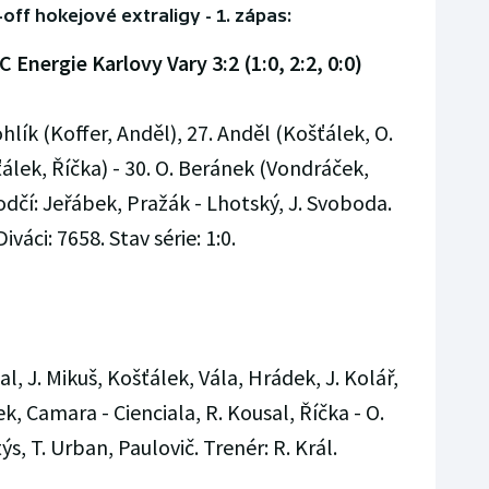
off hokejové extraligy - 1. zápas:
nergie Karlovy Vary 3:2 (1:0, 2:2, 0:0)
hlík (Koffer, Anděl), 27. Anděl (Košťálek, O.
ťálek, Říčka) - 30. O. Beránek (Vondráček,
odčí: Jeřábek, Pražák - Lhotský, J. Svoboda.
Diváci: 7658. Stav série: 1:0.
al, J. Mikuš, Košťálek, Vála, Hrádek, J. Kolář,
ek, Camara - Cienciala, R. Kousal, Říčka - O.
ýs, T. Urban, Paulovič. Trenér: R. Král.