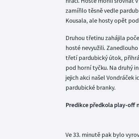
hráči. Hosté mohli srovnat 
zamířilo těsně vedle pardubi
Kousala, ale hosty opět pod
Druhou třetinu zahájila poč
hosté nevyužili. Zanedlouho
třetí pardubický útok, přihrá
pod horní tyčku. Na druhý in
jejich akci našel Vondráček 
pardubické branky.
Predikce předkola play-off 
Ve 33. minutě pak bylo vyro