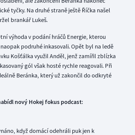
v oslabení, ale zakončení Beránka nakonec
cké tyčky. Na druhé straně ještě Říčka našel
ržel brankář Lukeš.
etní výhoda v podání hráčů Energie, kterou
 naopak podruhé inkasovali. Opět byl na ledě
vku Košťálka využil Anděl, jenž zamířil zblízka
kasovaný gól však hosté rychle reagovali. Při
ideálně Beránka, který už zakončil do odkryté
nabídl nový Hokej fokus podcast:
vnáno, když domácí odehráli puk jen k