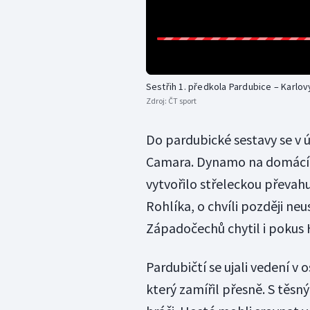
Sestřih 1. předkola Pardubice – Karlov
Zdroj:
ČT sport
Do pardubické sestavy se v 
Camara. Dynamo na domácím l
vytvořilo střeleckou převahu 
Rohlíka, o chvíli později ne
Západočechů chytil i pokus 
Pardubičtí se ujali vedení v
který zamířil přesně. S těs