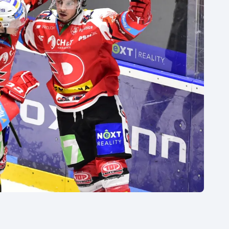
Moderní pětiboj
Triatlon
Motorsport
Veslování
Olympijské hry
Vodní slalom
Parasport
Volejbal
Plavání
Ostatní
Plážový volejbal