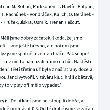
utnar, M. Rohan, Parkkonen, T. Havlín, Pulpán,
 T. Rachůnek - Vondráček, Kulich, O. Beránek -
 Průžek, Jiskra, Osmík. Trenér: Pešout.
Měli jsme dobrý začátek, škoda, že jsme
refili jsme ještě břevno, ale potom jsme
když jsme špatně rozebrali hráče. Pak soupeř
ž jsme mu to namazali přímo na hůl. Naštěstí
dení, třetí třetina už byla z naší strany docela
kou šanci vytvořil. V závěru kluci hráli obětavě,
y to v play off mělo vypadat."
ry):
"Do utkání jsme nevstoupili dobře, v
lidně prohrávat 0:3. Od té druhé jsme se začali