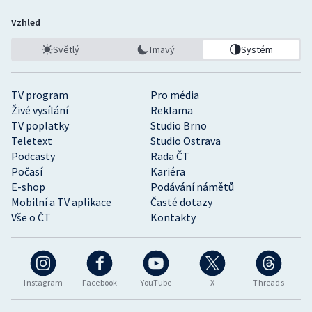
Vzhled
Světlý
Tmavý
Systém
TV program
Pro média
Živé vysílání
Reklama
TV poplatky
Studio Brno
Teletext
Studio Ostrava
Podcasty
Rada ČT
Počasí
Kariéra
E-shop
Podávání námětů
Mobilní a TV aplikace
Časté dotazy
Vše o ČT
Kontakty
Instagram
Facebook
YouTube
X
Threads