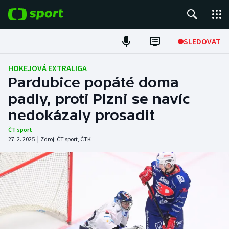
POPULÁRNÍ
SLEDOVAT
Fotbal
HOKEJOVÁ EXTRALIGA
Pardubice popáté doma
Hokej
padly, proti Plzni se navíc
nedokázaly prosadit
Tenis
ČT sport
Atletika
27. 2. 2025
|
Zdroj:
ČT sport
,
ČTK
Cyklistika
DALŠÍ SPORTY
Americký fotbal
NEPŘEHLÉDNĚTE