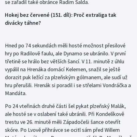
se zařadil také obránce Radim Šalda.
Olympijské hry
Hokej bez červené (151. díl): Proč extraliga tak
divácky táhne?
Parasport
Plavání
Hned po 74 sekundách měli hosté možnost přesilové
hry po Radilově faulu, ale Dynamo se ubránilo. V první
Plážový volejbal
třetině se hrálo bez větších šancí. V 11. minutě z úhlu
Ragby
vypálil na Hrenáka domácí Kelemen, snažil se ještě
dorazit puk ležící za plzeňským gólmanem, ale sudí už
Rychlobruslení
hru přerušili. Hrenák si poradil i se střelami Vondráčka a
Mandáta.
Rychlostní kanoistika
Po 24 vteřinách druhé části šel pykat plzeňský Malák,
Short track
ale hosté se v oslabení také ubránili. Při Kondelíkově
trestu ve 26. minutě měli Západočeši šance otevřít
Sportovní střelba
skóre. Po Lvově přihrávce se ocitl sám před Willem