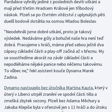
Pardubice vyhrály jediné z posledních devíti utkání a
mají před třetím Hradcem Králové jen tříbodový
Gymnastika
náskok. Plzeň se po čtvrtém vítězství z uplynulých pěti
duelů bodově dotáhla na osmou Mladou Boleslav.
Házená
"Neodehráli jsme dobré utkání, proto je takový
Jezdectví
výsledek. Nedáváme góly a bohužel naše hra není teď
dobrá. Pracujeme s hráči, máme před sebou ještě dva
Judo
zápasy základní části a play-off začíná až v březnu. My
se soustředíme akorát na závěr základní části a
Krasobruslení
nepodléháme nějaké panice nebo něčemu takovému.
To vůbec ne," řekl asistent kouče Dynama Marek
Lezení
Zadina.
Lyže a snowboard
Dynamo nastoupilo bez útočníka Martina Kauta
, který v
úterý v Liberci utrpěl zranění ve spodní části těla a
Moderní pětiboj
zmešká zbytek sezony. Plzeň bez Adama Měchury a
Jakuba Klepiše byla v ofenzivě jen s 11 hráči a do útoku
Motorsport