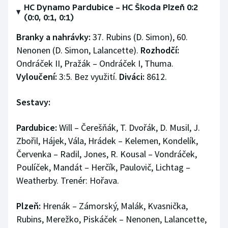
HC Dynamo Pardubice – HC Škoda Plzeň 0:2
(0:0, 0:1, 0:1)
Branky a nahrávky:
37. Rubins (D. Simon), 60.
Nenonen (D. Simon, Lalancette).
Rozhodčí:
Ondráček II, Pražák – Ondráček I, Thuma.
Vyloučení:
3:5. Bez využití.
Diváci:
8612.
Sestavy:
Pardubice:
Will – Čerešňák, T. Dvořák, D. Musil, J.
Zbořil, Hájek, Vála, Hrádek – Kelemen, Kondelík,
Červenka – Radil, Jones, R. Kousal – Vondráček,
Poulíček, Mandát – Herčík, Paulovič, Lichtag –
Weatherby. Trenér: Hořava.
Plzeň:
Hrenák – Zámorský, Malák, Kvasnička,
Rubins, Merežko, Piskáček – Nenonen, Lalancette,