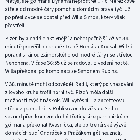
Matýs, ale gólmana Dynama neprostřelil. Po Merežkově
Stolní tenis
střele od modré čáry pomohla domácím pravá tyč. Už
po přesilovce se dostal před Willa Simon, který však
Triatlon
přestřelil.
Veslování
Plzeň byla nadále aktivnější a nebezpečnější. Až ve 34.
minutě prověřil na druhé straně Hrenáka Kousal. Will si
Vodní slalom
poradil s ránou Zámorského od modré čáry i se střelou
Nenonena. V čase 36:55 už se radovali z vedení hosté.
Volejbal
Willa překonal po kombinaci se Simonem Rubins.
Ostatní
V 38. minutě mohl odpovědět Radil, který po vhazování
z levého kruhu trefil horní tyč. Plzeň měla další
možnosti zvýšit náskok. Will vytěsnil Lalancetteovu
střelu a poradil si i s Rohlíkovou dorážkou. Sedm
sekund před koncem druhé třetiny sice pardubického
gólmana překonal Kvasnička, ale po trenérské výzvě
domácích sudí Ondráček s Pražákem gól neuznali,