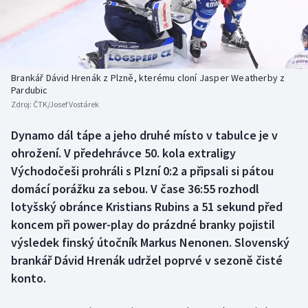
Baseball a softbal
Soutěže
Basketbal
Historické návraty
Biatlon
Aplikace ČT sport
Brankář Dávid Hrenák z Plzně, kterému cloní Jasper Weatherby z
Pardubic
Zdroj:
ČTK/Josef Vostárek
Boby a skeleton
AZ kvíz
Dynamo dál tápe a jeho druhé místo v tabulce je v
Box
ohrožení. V předehrávce 50. kola extraligy
Východočeši prohráli s Plzní 0:2 a připsali si pátou
Curling
domácí porážku za sebou. V čase 36:55 rozhodl
lotyšský obránce Kristians Rubins a 51 sekund před
Dostihy
koncem při power-play do prázdné branky pojistil
Florbal
výsledek finský útočník Markus Nenonen. Slovenský
brankář Dávid Hrenák udržel poprvé v sezoně čisté
Futsal
konto.
Golf