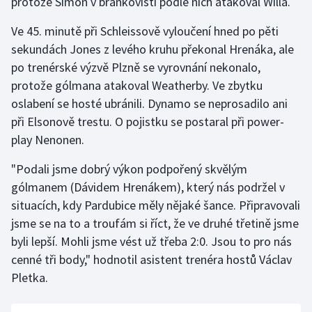
protože Simon v brankovišti podle nich atakoval Willa.
Ve 45. minutě při Schleissově vyloučení hned po pěti
sekundách Jones z levého kruhu překonal Hrenáka, ale
po trenérské výzvě Plzně se vyrovnání nekonalo,
protože gólmana atakoval Weatherby. Ve zbytku
oslabení se hosté ubránili. Dynamo se neprosadilo ani
při Elsonově trestu. O pojistku se postaral při power-
play Nenonen.
"Podali jsme dobrý výkon podpořený skvělým
gólmanem (Dávidem Hrenákem), který nás podržel v
situacích, kdy Pardubice měly nějaké šance. Připravovali
jsme se na to a troufám si říct, že ve druhé třetině jsme
byli lepší. Mohli jsme vést už třeba 2:0. Jsou to pro nás
cenné tři body," hodnotil asistent trenéra hostů Václav
Pletka.