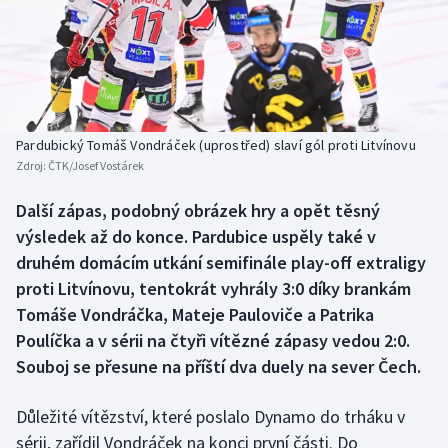
Atletika
Soutěže
Baseball a softbal
Historické návraty
Basketbal
Aplikace ČT sport
Pardubický Tomáš Vondráček (uprostřed) slaví gól proti Litvínovu
Biatlon
AZ kvíz
Zdroj:
ČTK/Josef Vostárek
Boby a skeleton
Další zápas, podobný obrázek hry a opět těsný
výsledek až do konce. Pardubice uspěly také v
Box
druhém domácím utkání semifinále play-off extraligy
proti Litvínovu, tentokrát vyhrály 3:0 díky brankám
Curling
Tomáše Vondráčka, Mateje Pauloviče a Patrika
Poulíčka a v sérii na čtyři vítězné zápasy vedou 2:0.
Cyklistika
Souboj se přesune na příští dva duely na sever Čech.
Dostihy
Důležité vítězství, které poslalo Dynamo do trháku v
sérii, zařídil Vondráček na konci první části. Do
Florbal