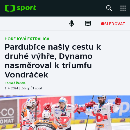
POPULÁRNÍ
SLEDOVAT
ME v atletice
HOKEJOVÁ EXTRALIGA
Pardubice našly cestu k
ME v plavání
druhé výhře, Dynamo
nasměroval k triumfu
Fotbal
Vondráček
Hokej
Tomáš Řanda
1. 4. 2024
|
Zdroj:
ČT sport
Tenis
DALŠÍ SPORTY
Americký fotbal
NEPŘEHLÉDNĚTE