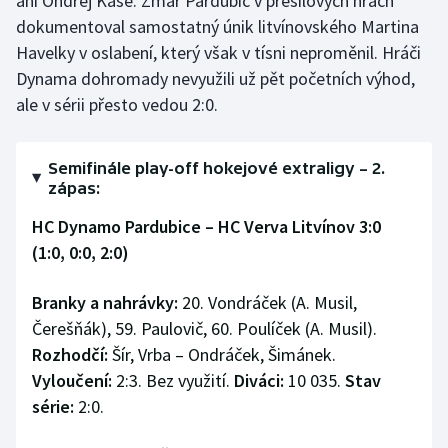
ani Ondřej Kaše. Zmar Pardubic v přesilových hrách
Short track
dokumentoval samostatný únik litvínovského Martina
Havelky v oslabení, který však v tísni neproměnil. Hráči
Sportovní střelba
Dynama dohromady nevyužili už pět početních výhod,
ale v sérii přesto vedou 2:0.
Stolní tenis
Triatlon
Semifinále play-off hokejové extraligy – 2.
zápas:
Veslování
HC Dynamo Pardubice – HC Verva Litvínov 3:0
(1:0, 0:0, 2:0)
Vodní slalom
Branky a nahrávky:
20. Vondráček (A. Musil,
Volejbal
Čerešňák), 59. Paulovič, 60. Poulíček (A. Musil).
Ostatní
Rozhodčí:
Šír, Vrba – Ondráček, Šimánek.
Vyloučení:
2:3. Bez využití.
Diváci:
10 035.
Stav
série:
2:0.