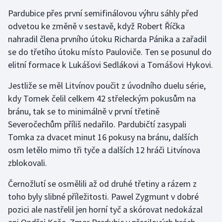
Pardubice přes první semifinálovou výhru sáhly před
Moderní pětiboj
odvetou ke změně v sestavě, když Robert Říčka
nahradil člena prvního útoku Richarda Pánika a zařadil
Motorsport
se do třetího útoku místo Pauloviče. Ten se posunul do
Olympijské hry
elitní formace k Lukášovi Sedlákovi a Tomášovi Hykovi.
Jestliže se měl Litvínov poučit z úvodního duelu série,
Parasport
kdy Tomek čelil celkem 42 střeleckým pokusům na
Plavání
bránu, tak se to minimálně v první třetině
Severočechům příliš nedařilo. Pardubičtí zasypali
Plážový volejbal
Tomka za dvacet minut 16 pokusy na bránu, dalších
osm letělo mimo tři tyče a dalších 12 hráči Litvínova
Ragby
zblokovali.
Rychlobruslení
Černožlutí se osmělili až od druhé třetiny a rázem z
toho byly slibné příležitosti. Pawel Zygmunt v dobré
Rychlostní kanoistika
pozici ale nastřelil jen horní tyč a skórovat nedokázal