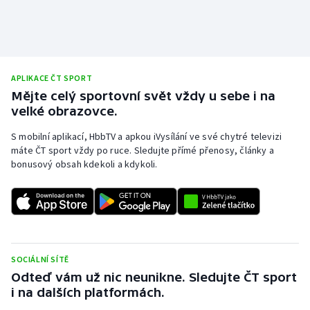
Stolní tenis
Triatlon
Veslování
APLIKACE ČT SPORT
Mějte celý sportovní svět vždy u sebe i na
Vodní slalom
velké obrazovce.
S mobilní aplikací, HbbTV a apkou iVysílání ve své chytré televizi
Volejbal
máte ČT sport vždy po ruce. Sledujte přímé přenosy, články a
bonusový obsah kdekoli a kdykoli.
Ostatní
SOCIÁLNÍ SÍTĚ
Odteď vám už nic neunikne. Sledujte ČT sport
i na dalších platformách.