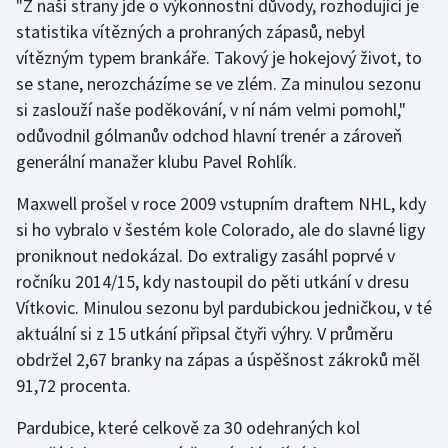
"Z naší strany jde o výkonnostní důvody, rozhodující je
statistika vítězných a prohraných zápasů, nebyl
Gymnastika
vítězným typem brankáře. Takový je hokejový život, to
se stane, nerozcházíme se ve zlém. Za minulou sezonu
Házená
si zaslouží naše poděkování, v ní nám velmi pomohl,"
odůvodnil gólmanův odchod hlavní trenér a zároveň
Jezdectví
generální manažer klubu Pavel Rohlík.
Judo
Maxwell prošel v roce 2009 vstupním draftem NHL, kdy
si ho vybralo v šestém kole Colorado, ale do slavné ligy
Krasobruslení
proniknout nedokázal. Do extraligy zasáhl poprvé v
ročníku 2014/15, kdy nastoupil do pěti utkání v dresu
Lezení
Vítkovic. Minulou sezonu byl pardubickou jedničkou, v té
aktuální si z 15 utkání připsal čtyři výhry. V průměru
Lyže a snowboard
obdržel 2,67 branky na zápas a úspěšnost zákroků měl
Moderní pětiboj
91,72 procenta.
Pardubice, které celkově za 30 odehraných kol
Motorsport