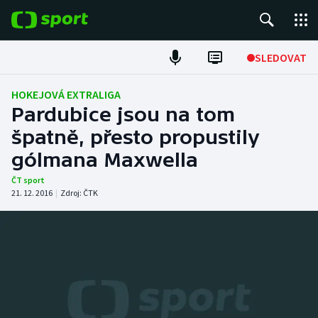
POPULÁRNÍ
SLEDOVAT
Fotbal
HOKEJOVÁ EXTRALIGA
Pardubice jsou na tom
Hokej
špatně, přesto propustily
gólmana Maxwella
Tenis
ČT sport
Atletika
21. 12. 2016
|
Zdroj:
ČTK
Cyklistika
DALŠÍ SPORTY
Americký fotbal
NEPŘEHLÉDNĚTE