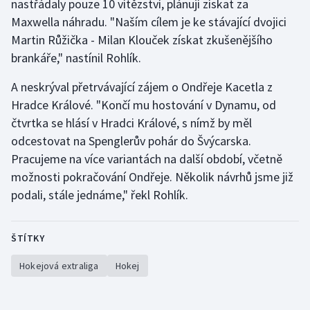
nastřádaly pouze 10 vítězství, plánují získat za
Maxwella náhradu. "Naším cílem je ke stávající dvojici
Olympijské hry
Martin Růžička - Milan Klouček získat zkušenějšího
Parasport
brankáře," nastínil Rohlík.
A neskrýval přetrvávající zájem o Ondřeje Kacetla z
Plavání
Hradce Králové. "Končí mu hostování v Dynamu, od
Plážový volejbal
čtvrtka se hlásí v Hradci Králové, s nímž by měl
odcestovat na Spenglerův pohár do Švýcarska.
Ragby
Pracujeme na více variantách na další období, včetně
možnosti pokračování Ondřeje. Několik návrhů jsme již
Rychlobruslení
podali, stále jednáme," řekl Rohlík.
Rychlostní kanoistika
ŠTÍTKY
Short track
Hokejová extraliga
Hokej
Sportovní střelba