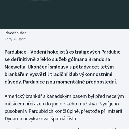
Baseball a softbal
Soutěže
Basketbal
Historické návraty
Biatlon
Aplikace ČT sport
Placeholder
Zdroj:
ČT sport
Boby a skeleton
AZ kvíz
Pardubice - Vedení hokejistů extraligových Pardubic
se definitivně zřeklo služeb gólmana Brandona
Box
Maxwella. Ukončení smlouvy s pětadvacetiletým
Curling
brankářem vysvětlil tradiční klub výkonnostními
důvody. Pardubice jsou momentálně předposlední.
Dostihy
Americký brankář s kanadským pasem byl před necelým
Florbal
měsícem přeřazen do juniorského mužstva. Nyní jeho
působení v Pardubicích končí úplně, přestože při mizérii
Futsal
Dynama nevykazoval špatná čísla.
Golf