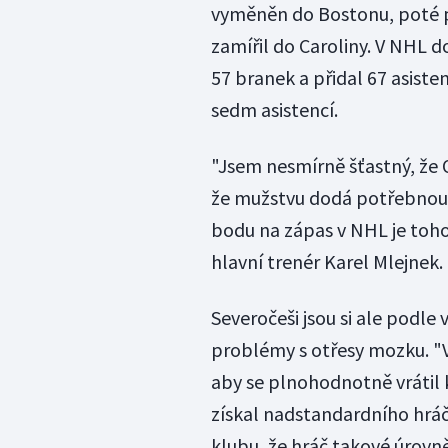
vyměněn do Bostonu, poté p
zamířil do Caroliny. V NHL d
57 branek a přidal 67 asisten
sedm asistencí.
"Jsem nesmírně šťastný, že
že mužstvu dodá potřebnou 
bodu na zápas v NHL je toho
hlavní trenér Karel Mlejnek.
Severočeši jsou si ale podle
problémy s otřesy mozku. "V
aby se plnohodnotně vrátil 
získal nadstandardního hráč
klubu, že hráč takové úrovně