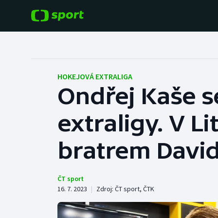
POPULÁRNÍ
DALŠÍ SPORTY
Fotbal
Americký fotbal
HOKEJOVÁ EXTRALIGA
Ondřej Kaše s
Hokej
Baseball a softbal
extraligy. V Li
Tenis
Basketbal
Atletika
bratrem Davi
Biatlon
Cyklistika
Boby a skeleton
ČT sport
16. 7. 2023
|
Zdroj:
ČT sport
,
ČTK
Box