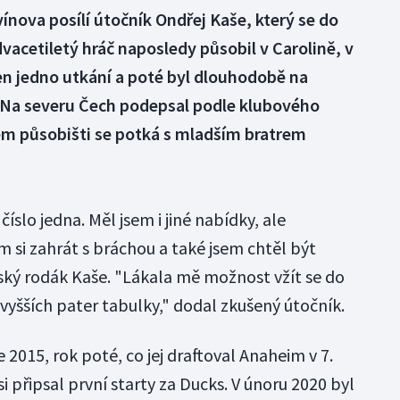
ínova posílí útočník Ondřej Kaše, který se do
acetiletý hráč naposledy působil v Carolině, v
en jedno utkání a poté byl dlouhodobě na
Na severu Čech podepsal podle klubového
m působišti se potká s mladším bratrem
íslo jedna. Měl jsem i jiné nabídky, ale
m si zahrát s bráchou a také jsem chtěl být
ký rodák Kaše. "Lákala mě možnost vžít se do
vyšších pater tabulky," dodal zkušený útočník.
 2015, rok poté, co jej draftoval Anaheim v 7.
i připsal první starty za Ducks. V únoru 2020 byl