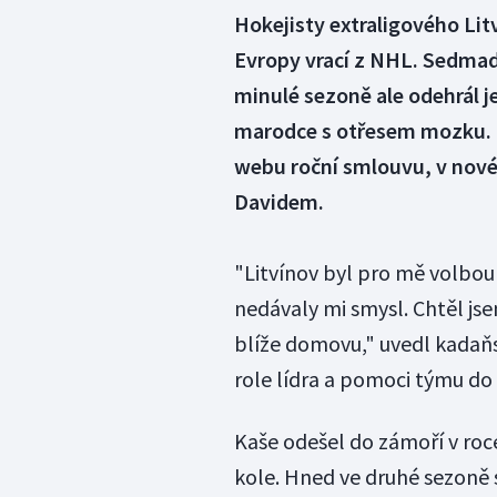
Hokejisty extraligového Litv
Evropy vrací z NHL. Sedmadv
minulé sezoně ale odehrál j
marodce s otřesem mozku. 
webu roční smlouvu, v nové
Davidem.
"Litvínov byl pro mě volbou č
nedávaly mi smysl. Chtěl jse
blíže domovu," uvedl kadaňs
role lídra a pomoci týmu do 
Kaše odešel do zámoří v roce
kole. Hned ve druhé sezoně s