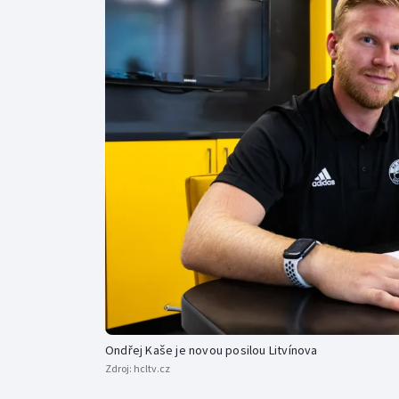
Curling
Dostihy
Florbal
Futsal
Golf
Gymnastika
Ondřej Kaše je novou posilou Litvínova
Zdroj:
hcltv.cz