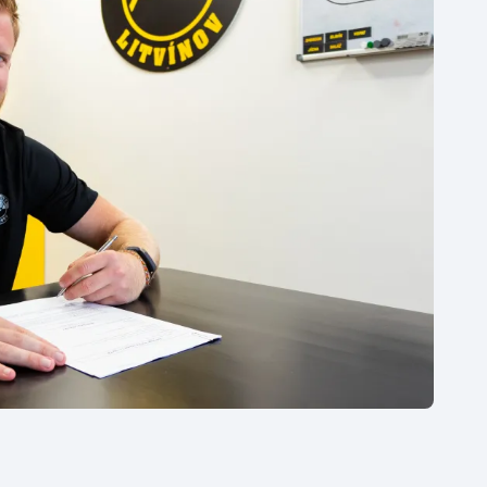
Moderní pětiboj
Triatlon
Motorsport
Veslování
Olympijské hry
Vodní slalom
Parasport
Volejbal
Plavání
Ostatní
Plážový volejbal