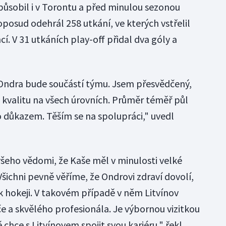
ůsobil i v Torontu a před minulou sezonou
oposud odehrál 258 utkání, ve kterých vstřelil
cí. V 31 utkáních play-off přidal dva góly a
 Ondra bude součástí týmu. Jsem přesvědčený,
kvalitu na všech úrovních. Průměr téměř půl
 důkazem. Těším se na spolupráci," uvedl
 všeho vědomi, že Kaše měl v minulosti velké
šichni pevně věříme, že Ondrovi zdraví dovolí,
k hokeji. V takovém případě v něm Litvínov
e a skvělého profesionála. Je výbornou vizitkou
 chce s Litvínovem spojit svou kariéru," řekl