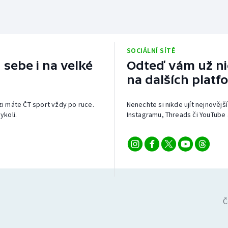
SOCIÁLNÍ SÍTĚ
 sebe i na velké
Odteď vám už nic
na dalších platf
izi máte ČT sport vždy po ruce.
Nenechte si nikde ujít nejnovější
ykoli.
Instagramu, Threads či YouTube 
Č