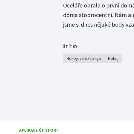
Oceláře obrala o první domác
doma stoprocentní. Nám ale
jsme si dnes nějaké body vzal
ŠTÍTKY
Hokejová extraliga
Hokej
APLIKACE ČT SPORT