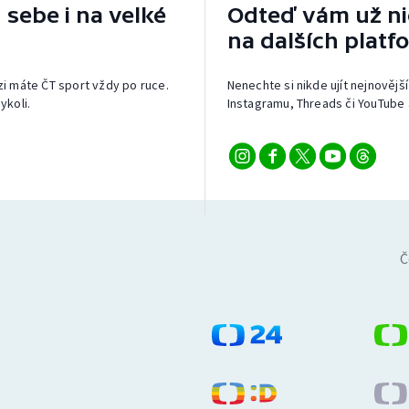
 sebe i na velké
Odteď vám už nic
na dalších platf
izi máte ČT sport vždy po ruce.
Nenechte si nikde ujít nejnovější
ykoli.
Instagramu, Threads či YouTube 
Č