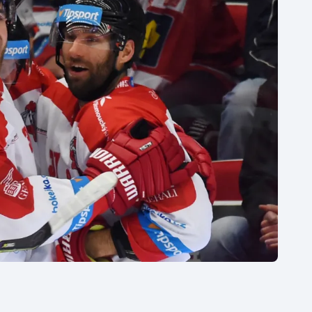
Moderní pětiboj
Triatlon
Motorsport
Veslování
Olympijské hry
Vodní slalom
Parasport
Volejbal
Plavání
Ostatní
Plážový volejbal