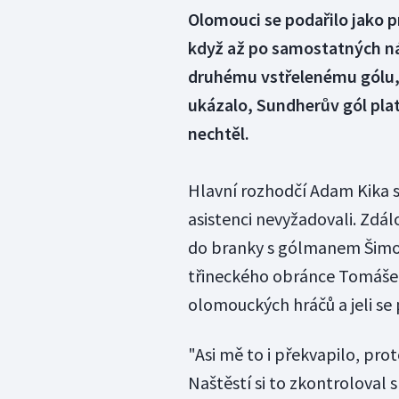
Olomouci se podařilo jako p
když až po samostatných náj
druhému vstřelenému gólu, 
ukázalo, Sundherův gól plat
nechtěl.
Hlavní rozhodčí Adam Kika 
asistenci nevyžadovali. Zdál
do branky s gólmanem Šimon
třineckého obránce Tomáše L
olomouckých hráčů a jeli se 
"Asi mě to i překvapilo, prot
Naštěstí si to zkontroloval 