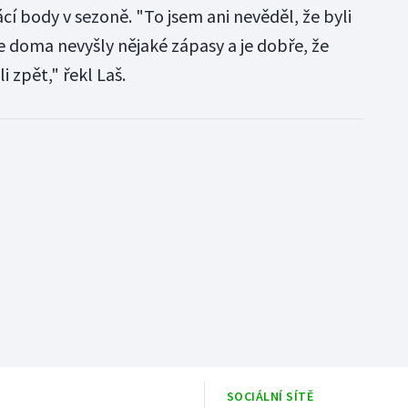
í body v sezoně. "To jsem ani nevěděl, že byli
 doma nevyšly nějaké zápasy a je dobře, že
i zpět," řekl Laš.
SOCIÁLNÍ SÍTĚ