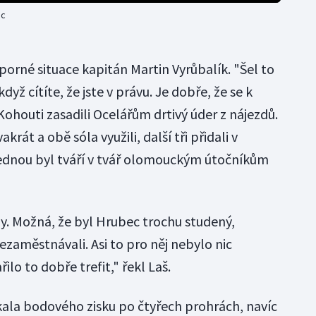
uc
porné situace kapitán Martin Vyrůbalík. "Šel to
dyž cítíte, že jste v právu. Je dobře, že se k
 Kohouti zasadili Ocelářům drtivý úder z nájezdů.
krát a obě sóla využili, další tři přidali v
jednou byl tváří v tvář olomouckým útočníkům
y. Možná, že byl Hrubec trochu studený,
zaměstnávali. Asi to pro něj nebylo nic
lo to dobře trefit," řekl Laš.
kala bodového zisku po čtyřech prohrách, navíc