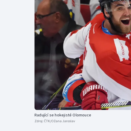
Curling
Dostihy
Florbal
Futsal
Golf
Gymnastika
Radující se hokejisté Olomouce
Zdroj:
ČTK/Ožana Jaroslav