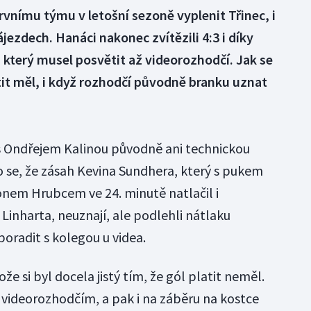
rvnímu týmu v letošní sezoně vyplenit Třinec, i
ezdech. Hanáci nakonec zvítězili 4:3 i díky
který musel posvětit až videorozhodčí. Jak se
it měl, i když rozhodčí původně branku uznat
s Ondřejem Kalinou původně ani technickou
o se, že zásah Kevina Sundhera, který s pukem
em Hrubcem ve 24. minutě natlačil i
inharta, neuznají, ale podlehli nátlaku
poradit s kolegou u videa.
ože si byl docela jistý tím, že gól platit neměl.
s videorozhodčím, a pak i na záběru na kostce