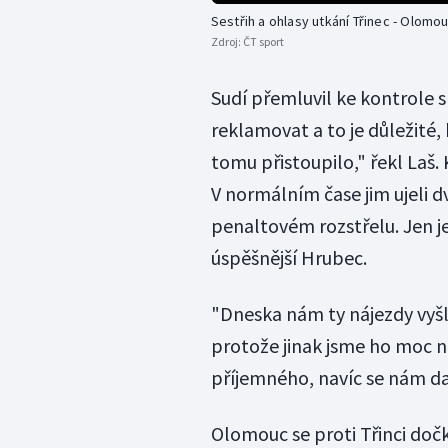
Sestřih a ohlasy utkání Třinec - Olomo
Zdroj:
ČT sport
Sudí přemluvil ke kontrole s
reklamovat a to je důležité, k
tomu přistoupilo," řekl Laš.
V normálním čase jim ujeli dva
penaltovém rozstřelu. Jen 
úspěšnější Hrubec.
"Dneska nám ty nájezdy vyšl
protože jinak jsme ho moc ne
příjemného, navíc se nám daři
Olomouc se proti Třinci doč