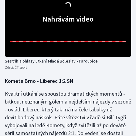
Stolní tenis
Nahrávám video
Triatlon
Veslování
Vodní slalom
Sestřih a ohlasy utkání Mladá Boleslav - Pardubice
Volejbal
Zdroj:
ČT sport
Ostatní
Kometa Brno - Liberec 1:2 SN
Kvalitní utkání se spoustou dramatických momentů -
bitkou, neuznaným gólem a nejdelšími nájezdy v sezoně
- ovládl Liberec, který tak má na čele tabulky už
devítibodový náskok. Páté vítězství v řadě si Bílí Tygři
vybojovali na ledě Komety, když zvítězili až po deváté
sérii samostatných nájezdů 2:1. Do vedení se dostali