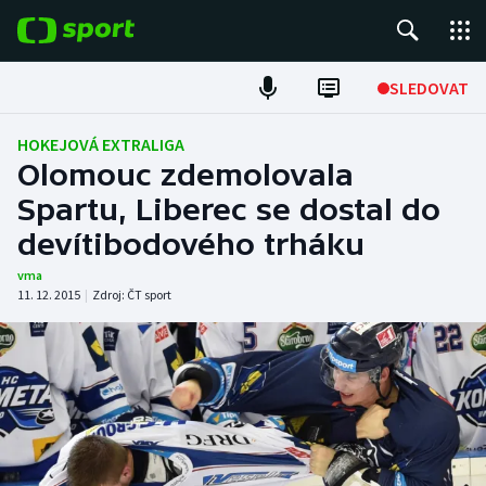
POPULÁRNÍ
SLEDOVAT
Fotbal
HOKEJOVÁ EXTRALIGA
Olomouc zdemolovala
Hokej
Spartu, Liberec se dostal do
devítibodového trháku
Tenis
vma
Atletika
11. 12. 2015
|
Zdroj:
ČT sport
Cyklistika
DALŠÍ SPORTY
Americký fotbal
NEPŘEHLÉDNĚTE