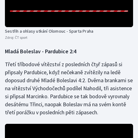
Olympijské hry
Parasport
Sestřih a ohlasy utkání Olomouc - Sparta Praha
Zdroj:
ČT sport
Plavání
Mladá Boleslav - Pardubice 2:4
Plážový volejbal
Třetí tříbodové vítězství z posledních čtyř zápasů si
Ragby
připsaly Pardubice, když nečekaně zvítězily na ledě
doposud druhé Mladé Boleslavi 4:2. Dvěma brankami se
Rychlobruslení
na vítězství Východočechů podílel Nahodil, tři asistence
si připsal Marcinko. Pardubice se tak bodově vyrovnaly
Rychlostní kanoistika
desátému Třinci, naopak Boleslav má na svém kontě
třetí porážku v posledních pěti zápasech.
Short track
Sportovní střelba