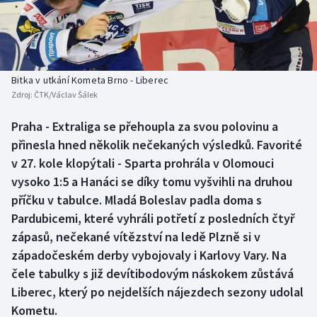
Baseball a softbal
Soutěže
Basketbal
Historické návraty
Biatlon
Aplikace ČT sport
Bitka v utkání Kometa Brno - Liberec
Zdroj:
ČTK/Václav Šálek
Boby a skeleton
AZ kvíz
Praha - Extraliga se přehoupla za svou polovinu a
přinesla hned několik nečekaných výsledků. Favorité
Box
v 27. kole klopýtali - Sparta prohrála v Olomouci
Curling
vysoko 1:5 a Hanáci se díky tomu vyšvihli na druhou
příčku v tabulce. Mladá Boleslav padla doma s
Dostihy
Pardubicemi, které vyhráli potřetí z posledních čtyř
zápasů, nečekané vítězství na ledě Plzně si v
Florbal
západočeském derby vybojovaly i Karlovy Vary. Na
čele tabulky s již devítibodovým náskokem zůstává
Futsal
Liberec, který po nejdelších nájezdech sezony udolal
Kometu.
Golf