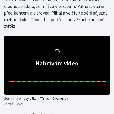
dlouho se zdálo, že míří za vítězstvím. Patnáct vteřin
před koncem ale srovnal Plíhal a ve čtvrté sérii nájezdů
rozhodl Luka. Třinec tak po třech porážkách konečně
zvítězil.
Nahrávám video
Sestřih a ohlasy utkání Třinec - Chomutov
Zdroj:
ČT sport