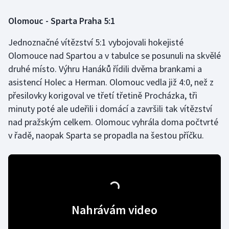
Olomouc - Sparta Praha 5:1
Gymnastika
Jednoznačné vítězství 5:1 vybojovali hokejisté
Házená
Olomouce nad Spartou a v tabulce se posunuli na skvělé
druhé místo. Výhru Hanáků řídili dvěma brankami a
Jezdectví
asistencí Holec a Herman. Olomouc vedla již 4:0, než z
přesilovky korigoval ve třetí třetině Procházka, tři
Judo
minuty poté ale udeřili i domácí a završili tak vítězství
nad pražským celkem. Olomouc vyhrála doma počtvrté
Krasobruslení
v řadě, naopak Sparta se propadla na šestou příčku.
Lezení
Lyže a snowboard
Moderní pětiboj
Nahrávám video
Motorsport