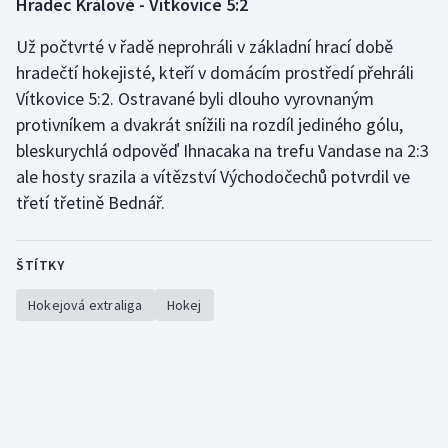
Hradec Králové - Vítkovice 5:2
Už počtvrté v řadě neprohráli v základní hrací době
hradečtí hokejisté, kteří v domácím prostředí přehráli
Vítkovice 5:2. Ostravané byli dlouho vyrovnaným
protivníkem a dvakrát snížili na rozdíl jediného gólu,
bleskurychlá odpověď Ihnacaka na trefu Vandase na 2:3
ale hosty srazila a vítězství Východočechů potvrdil ve
třetí třetině Bednář.
ŠTÍTKY
Hokejová extraliga
Hokej