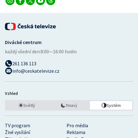
Divácké centrum
každý všední den:
8:00—16:00 hodin
261 136 113
info@ceskatelevize.cz
Vzhled
Světlý
Tmavý
Systém
TV program
Pro média
Živé vysílání
Reklama