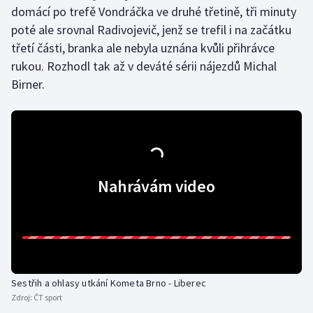
domácí po trefě Vondráčka ve druhé třetině, tři minuty
poté ale srovnal Radivojevič, jenž se trefil i na začátku
třetí části, branka ale nebyla uznána kvůli přihrávce
rukou. Rozhodl tak až v deváté sérii nájezdů Michal
Birner.
Nahrávám video
Sestřih a ohlasy utkání Kometa Brno - Liberec
Zdroj:
ČT sport