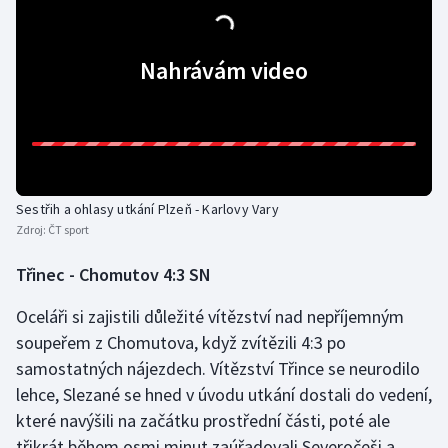
Nahrávám video
Sestřih a ohlasy utkání Plzeň - Karlovy Vary
Zdroj:
ČT sport
Třinec - Chomutov 4:3 SN
Oceláři si zajistili důležité vítězství nad nepříjemným
soupeřem z Chomutova, když zvítězili 4:3 po
samostatných nájezdech. Vítězství Třince se neurodilo
lehce, Slezané se hned v úvodu utkání dostali do vedení,
které navýšili na začátku prostřední části, poté ale
třikrát během osmi minut zaúřadovali Severočeši a