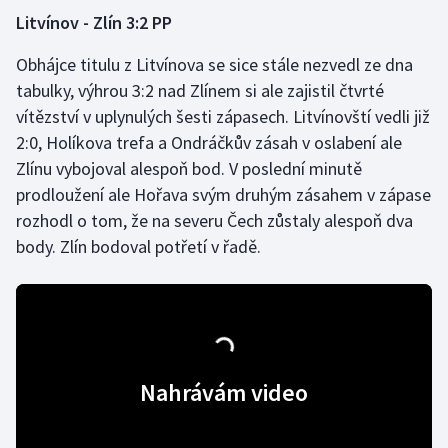
Litvínov - Zlín 3:2 PP
Obhájce titulu z Litvínova se sice stále nezvedl ze dna
tabulky, výhrou 3:2 nad Zlínem si ale zajistil čtvrté
vítězství v uplynulých šesti zápasech. Litvínovští vedli již
2:0, Holíkova trefa a Ondráčkův zásah v oslabení ale
Zlínu vybojoval alespoň bod. V poslední minutě
prodloužení ale Hořava svým druhým zásahem v zápase
rozhodl o tom, že na severu Čech zůstaly alespoň dva
body. Zlín bodoval potřetí v řadě.
Nahrávám video