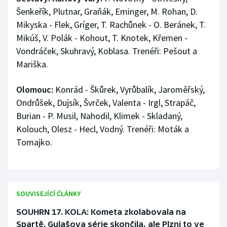
Šenkeřík, Plutnar, Graňák, Eminger, M. Rohan, D.
Mikyska - Flek, Gríger, T. Rachůnek - O. Beránek, T.
Mikúš, V. Polák - Kohout, T. Knotek, Křemen -
Vondráček, Skuhravý, Koblasa. Trenéři: Pešout a
Mariška.
Olomouc:
Konrád - Škůrek, Vyrůbalík, Jaroměřský,
Ondrůšek, Dujsík, Švrček, Valenta - Irgl, Strapáč,
Burian - P. Musil, Nahodil, Klimek - Skladaný,
Kolouch, Olesz - Hecl, Vodný. Trenéři: Moták a
Tomajko.
SOUVISEJÍCÍ ČLÁNKY
SOUHRN 17. KOLA: Kometa zkolabovala na
Spartě. Gulašova série skončila, ale Plzni to ve