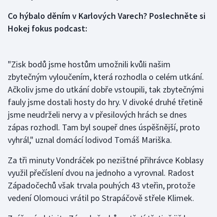
Stolní tenis
Co hýbalo děním v Karlových Varech? Poslechněte si
Hokej fokus podcast:
Triatlon
Veslování
"Zisk bodů jsme hostům umožnili kvůli našim
zbytečným vyloučením, která rozhodla o celém utkání.
Vodní slalom
Ačkoliv jsme do utkání dobře vstoupili, tak zbytečnými
Volejbal
fauly jsme dostali hosty do hry. V divoké druhé třetině
jsme neudrželi nervy a v přesilových hrách se dnes
Ostatní
zápas rozhodl. Tam byl soupeř dnes úspěšnější, proto
vyhrál," uznal domácí lodivod Tomáš Mariška.
Za tři minuty Vondráček po nezištné přihrávce Koblasy
využil přečíslení dvou na jednoho a vyrovnal. Radost
Západočechů však trvala pouhých 43 vteřin, protože
vedení Olomouci vrátil po Strapáčově střele Klimek.