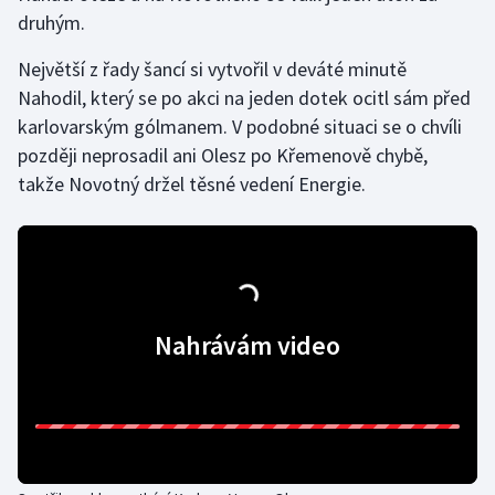
druhým.
Gymnastika
Největší z řady šancí si vytvořil v deváté minutě
Nahodil, který se po akci na jeden dotek ocitl sám před
Házená
karlovarským gólmanem. V podobné situaci se o chvíli
později neprosadil ani Olesz po Křemenově chybě,
Jezdectví
takže Novotný držel těsné vedení Energie.
Judo
Krasobruslení
Lezení
Nahrávám video
Lyže a snowboard
Moderní pětiboj
Motorsport