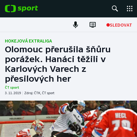
POPULÁRNÍ
SLEDOVAT
Fotbal
HOKEJOVÁ EXTRALIGA
Olomouc přerušila šňůru
Hokej
porážek. Hanáci těžili v
Karlových Varech z
Tenis
přesilových her
Atletika
ČT sport
3. 11. 2019
|
Zdroj:
ČTK
,
ČT sport
Cyklistika
DALŠÍ SPORTY
Americký fotbal
NEPŘEHLÉDNĚTE