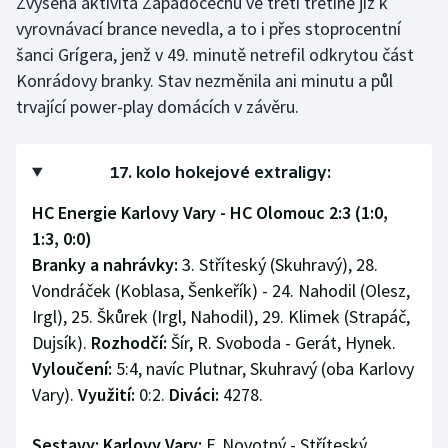
Zvýšená aktivita Západočechů ve třetí třetině již k
vyrovnávací brance nevedla, a to i přes stoprocentní
šanci Grígera, jenž v 49. minutě netrefil odkrytou část
Konrádovy branky. Stav nezměnila ani minutu a půl
trvající power-play domácích v závěru.
17. kolo hokejové extraligy:
HC Energie Karlovy Vary - HC Olomouc 2:3 (1:0,
1:3, 0:0)
Branky a nahrávky:
3. Stříteský (Skuhravý), 28.
Vondráček (Koblasa, Šenkeřík) - 24. Nahodil (Olesz,
Irgl), 25. Škůrek (Irgl, Nahodil), 29. Klimek (Strapáč,
Dujsík).
Rozhodčí:
Šír, R. Svoboda - Gerát, Hynek.
Vyloučení:
5:4, navíc Plutnar, Skuhravý (oba Karlovy
Vary).
Využití:
0:2.
Diváci:
4278.
Sestavy: Karlovy Vary:
F. Novotný - Stříteský,