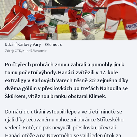
Baseball a softbal
Soutěže
Basketbal
Historické návraty
Biatlon
Aplikace ČT sport
Utkání Karlovy Vary – Olomouc
Boby a skeleton
AZ kvíz
Zdroj:
ČTK/Kubeš Slavomír
Box
Po čtyřech prohrách znovu zabrali a pomohly jim k
tomu početní výhody. Hanáci zvítězili v 17. kole
Curling
extraligy v Karlových Varech těsně 3:2 zejména díky
dvěma gólům v přesilovkách po trefách Nahodila se
Dostihy
Škůrkem, vítěznou branku obstaral Klimek.
Florbal
Domácí do utkání vstoupili lépe a ve třetí minutě se
ujali díky tečovanému nahození obránce Stříteského
Futsal
vedení. Poté, co pak nevyužili přesilovku, převzali
Hanáci otěže a na Novotného se valil jeden útok za
Golf