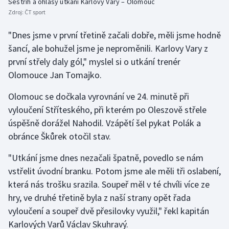
Sestřih a ohlasy utkání Karlovy Vary – Olomouc
Zdroj:
ČT sport
Olympijské hry
"Dnes jsme v první třetině začali dobře, měli jsme hodně
Parasport
šancí, ale bohužel jsme je neproměnili. Karlovy Vary z
první střely daly gól," myslel si o utkání trenér
Plavání
Olomouce Jan Tomajko.
Plážový volejbal
Olomouc se dočkala vyrovnání ve 24. minutě při
vyloučení Stříteského, při kterém po Oleszově střele
Ragby
úspěšně dorážel Nahodil. Vzápětí šel pykat Polák a
obránce Škůrek otočil stav.
Rychlobruslení
"Utkání jsme dnes nezačali špatně, povedlo se nám
Rychlostní kanoistika
vstřelit úvodní branku. Potom jsme ale měli tři oslabení,
která nás trošku srazila. Soupeř měl v té chvíli více ze
Short track
hry, ve druhé třetině byla z naší strany opět řada
vyloučení a soupeř dvě přesilovky využil," řekl kapitán
Sportovní střelba
Karlových Varů Václav Skuhravý.