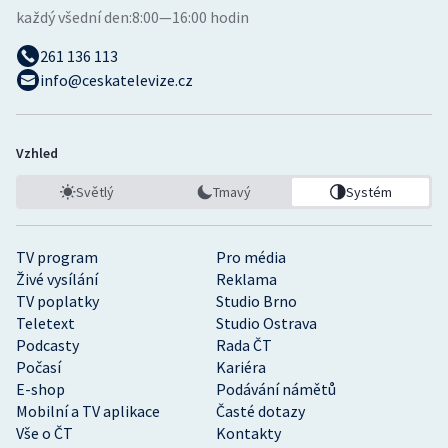
každý všední den:
8:00—16:00 hodin
261 136 113
info@ceskatelevize.cz
Vzhled
Světlý
Tmavý
Systém
TV program
Pro média
Živé vysílání
Reklama
TV poplatky
Studio Brno
Teletext
Studio Ostrava
Podcasty
Rada ČT
Počasí
Kariéra
E-shop
Podávání námětů
Mobilní a TV aplikace
Časté dotazy
Vše o ČT
Kontakty