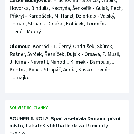
České Budějovice:
Hrachovina - Štencel, Vráblík,
Hovorka, Bindulis, Kachyňa, Šenkeřík - Gulaš, Pech,
Přikryl - Karabáček, M. Hanzl, Dzierkals - Valský,
Toman, Strnad - Doležal, Koláček, Tomeček.
Trenér: Modrý.
Olomouc:
Konrád - T. Černý, Ondrušek, Škůrek,
Rašner, Švrček, Řezníček, Dujsík - Orsava, P. Musil,
J. Káňa - Navrátil, Nahodil, Klimek - Bambula, J.
Knotek, Kunc - Strapáč, Anděl, Kusko. Trenér:
Tomajko.
SOUVISEJÍCÍ ČLÁNKY
SOUHRN 6. KOLA: Sparta sebrala Dynamu první
místo, Lakatoš stihl hattrick za tři minuty
29. 9. 2022