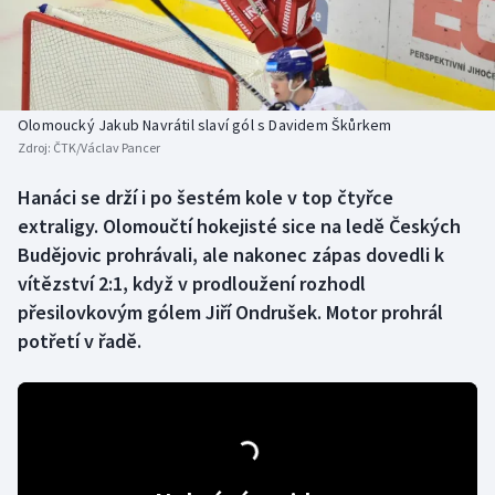
Baseball a softbal
Soutěže
Basketbal
Historické návraty
Biatlon
Aplikace ČT sport
Olomoucký Jakub Navrátil slaví gól s Davidem Škůrkem
Zdroj:
ČTK/Václav Pancer
Boby a skeleton
AZ kvíz
Hanáci se drží i po šestém kole v top čtyřce
extraligy. Olomoučtí hokejisté sice na ledě Českých
Box
Budějovic prohrávali, ale nakonec zápas dovedli k
Curling
vítězství 2:1, když v prodloužení rozhodl
přesilovkovým gólem Jiří Ondrušek. Motor prohrál
Dostihy
potřetí v řadě.
Florbal
Futsal
Golf