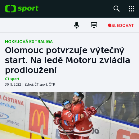
POPULÁRNÍ
SLEDOVAT
Fotbal
HOKEJOVÁ EXTRALIGA
Olomouc potvrzuje výtečný
Hokej
start. Na ledě Motoru zvládla
prodloužení
Tenis
ČT sport
Atletika
30. 9. 2022
|
Zdroj:
ČT sport
,
ČTK
Cyklistika
DALŠÍ SPORTY
Americký fotbal
NEPŘEHLÉDNĚTE