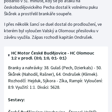
podařilo v 51. minutě, kdy se po ataku na
Stolní tenis
českobudějovického Pecha dostal k volnému puku
Škůrek a prostřelil brankáře soupeře.
Triatlon
I přes několik šancí se duel dostal do prodloužení, ve
Veslování
kterém byl vyloučen Valský a Olomouc přesilovku v
závěru využila. Zápas rozhodl kapitán Ondrušek.
Vodní slalom
Volejbal
HC Motor České Budějovice - HC Olomouc
1:2 v prodl. (0:0, 1:0, 0:1- 0:1)
Ostatní
Branky a nahrávky: 38. Gulaš (Pech, Dzierkals) - 50.
Škůrek (Nahodil, Rašner), 64. Ondrušek (Klimek).
Rozhodčí: Hejduk, Sýkora - Zíka, Rampír. Vyloučení:
8:9. Využití: 1:1. Diváci: 5628.
Sestavy: