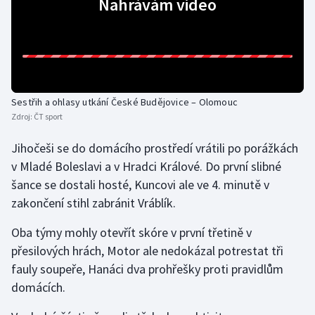
Nahrávám video
Gymnastika
Házená
Jezdectví
Sestřih a ohlasy utkání České Budějovice – Olomouc
Zdroj:
ČT sport
Judo
Jihočeši se do domácího prostředí vrátili po porážkách
v Mladé Boleslavi a v Hradci Králové. Do první slibné
Krasobruslení
šance se dostali hosté, Kuncovi ale ve 4. minutě v
Lezení
zakončení stihl zabránit Vráblík.
Oba týmy mohly otevřít skóre v první třetině v
Lyže a snowboard
přesilových hrách, Motor ale nedokázal potrestat tři
fauly soupeře, Hanáci dva prohřešky proti pravidlům
Moderní pětiboj
domácích.
Motorsport