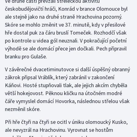
Ve druhé části převzali střeleckou aktivitu
českobudějovičtí hráči, Konrád v brance Olomouce byl
Olympijské hry
ale stejně jako na druhé straně Hrachovina pozorný.
Parasport
Skóre se mohlo změnit ve 37. minutě, kdy v přesilové
hře dostal puk za čáru bruslí Tomeček. Rozhodčí však
Plavání
po kontrole u videa gól neuznali. V pokračující početní
výhodě se ale domácí přece jen dočkali. Pech připravil
Plážový volejbal
branku pro Gulaše.
Ragby
V závěrečné dvacetiminutovce si další úspěšný obranný
zákrok připsal Vráblík, který zabránil v zakončení
Rychlobruslení
Káňovi. Hosté stupňovali tlak, ale jejich akcím chyběla
větší hokejovost. Pěknou kličku na útočném modré
Rychlostní kanoistika
čáře vymyslel domácí Hovorka, následnou střelou však
nezměnil skóre.
Short track
Při hře čtyři na čtyři se ocitl v úniku olomoucký Kusko,
Sportovní střelba
ale nevyzrál na Hrachovinu. Vyrovnat se hostům