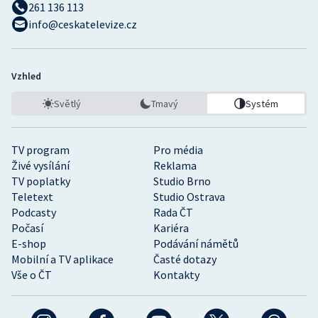
261 136 113
info@ceskatelevize.cz
Vzhled
Světlý
Tmavý
Systém
TV program
Pro média
Živé vysílání
Reklama
TV poplatky
Studio Brno
Teletext
Studio Ostrava
Podcasty
Rada ČT
Počasí
Kariéra
E-shop
Podávání námětů
Mobilní a TV aplikace
Časté dotazy
Vše o ČT
Kontakty