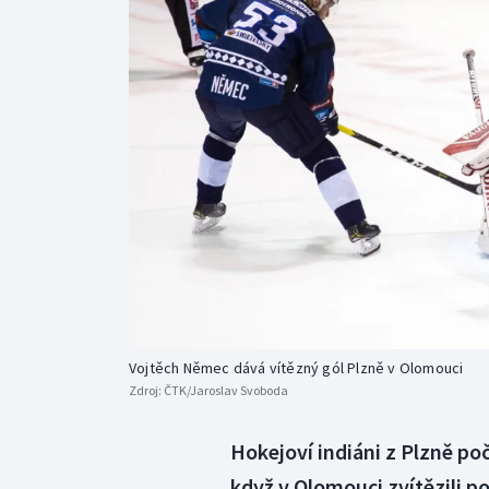
Curling
Dostihy
Florbal
Futsal
Golf
Gymnastika
Vojtěch Němec dává vítězný gól Plzně v Olomouci
Zdroj:
ČTK/Jaroslav Svoboda
Hokejoví indiáni z Plzně po
když v Olomouci zvítězili p