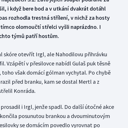
l, i když bere bod a v utkání dvakrát dotáhl
as rozhodla trestná střílení, v nichž za hosty
tímco olomoučtí střelci vyšli naprázdno. I
ěchto týmů patří hostům.
 skóre otevřít Irgl, ale Nahodilovu přihrávku
l. Vzápětí v přesilovce nabídl Gulaš puk těsně
, toho však domácí gólman vychytal. Po chybě
azil před branku, kam se dostal Mertl a z
třelil Konráda.
rosadil i Irgl, jenže spadl. Do další útočné akce
 skončila posunutou brankou a dvouminutovým
řesilovky se domácím povedlo vyrovnat po