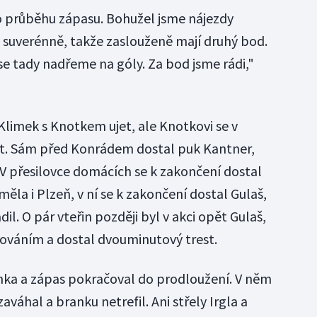
o průběhu zápasu. Bohužel jsme nájezdy
i suverénně, takže zaslouženě mají druhý bod.
 se tady nadřeme na góly. Za bod jsme rádi,"
Klimek s Knotkem ujet, ale Knotkovi se v
it. Sám před Konrádem dostal puk Kantner,
 V přesilovce domácích se k zakončení dostal
 měla i Plzeň, v ní se k zakončení dostal Gulaš,
l. O pár vteřin později byl v akci opět Gulaš,
ováním a dostal dvouminutový trest.
anka a zápas pokračoval do prodloužení. V něm
zaváhal a branku netrefil. Ani střely Irgla a