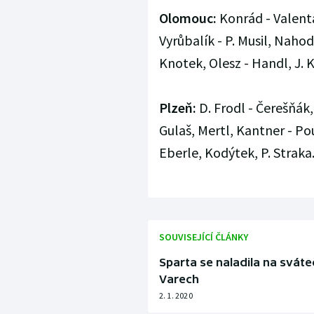
Olomouc:
Konrád - Valenta
Vyrůbalík - P. Musil, Nahodi
Knotek, Olesz - Handl, J. 
Plzeň:
D. Frodl - Čerešňák,
Gulaš, Mertl, Kantner - Pou
Eberle, Kodýtek, P. Straka.
SOUVISEJÍCÍ ČLÁNKY
Sparta se naladila na svát
Varech
2. 1. 2020