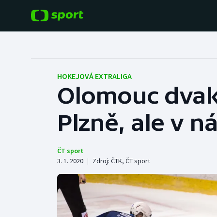
POPULÁRNÍ
DALŠÍ SPORTY
Fotbal
Americký fotbal
HOKEJOVÁ EXTRALIGA
Olomouc dvak
Hokej
Baseball a softbal
Plzně, ale v n
Tenis
Basketbal
Atletika
Biatlon
ČT sport
3. 1. 2020
|
Zdroj:
ČTK
,
ČT sport
Cyklistika
Boby a skeleton
Box