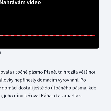
Nahrávám video
ň
ovala útočné pásmo Plzně, ta hrozila většinou
esilovky nepřinesly domácím vyrovnání. Po
e domácí dostali ještě do útočného pásma, kde
a, jeho ránu tečoval Káňa a ta zapadla s