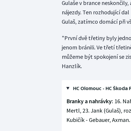
Gulaše v brance neskončily,
nájezdy. Ten rozhodující dal
Gulaš, zatímco domácí při v
"První dvě třetiny byly jedn
jenom bránili. Ve třetí třetin
můžeme být spokojení se zis
Hanzlík.
HC Olomouc - HC Škoda Plz
Branky a nahrávky:
16. Nah
Mertl, 23. Jank (Gulaš), ro
Kubičík - Gebauer, Axman. Vy