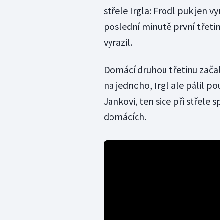
střele Irgla: Frodl puk jen v
poslední minutě první třetiny
vyrazil.
Domácí druhou třetinu začali
na jednoho, Irgl ale pálil p
Jankovi, ten sice při střele s
domácích.