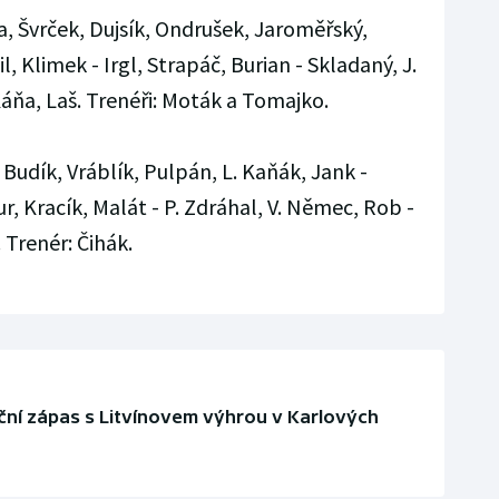
, Švrček, Dujsík, Ondrušek, Jaroměřský,
l, Klimek - Irgl, Strapáč, Burian - Skladaný, J.
Káňa, Laš. Trenéři: Moták a Tomajko.
 Budík, Vráblík, Pulpán, L. Kaňák, Jank -
r, Kracík, Malát - P. Zdráhal, V. Němec, Rob -
 Trenér: Čihák.
eční zápas s Litvínovem výhrou v Karlových