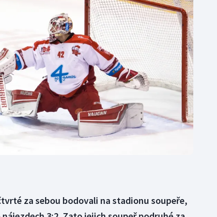
Moderní pětiboj
Triatlon
Motorsport
Veslování
Olympijské hry
Vodní slalom
Parasport
Volejbal
Plavání
Ostatní
Plážový volejbal
čtvrté za sebou bodovali na stadionu soupeře,
o nájezdech 3:2. Zato jejich soupeř podruhé za