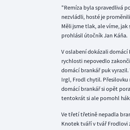
"Remíza byla spravedlivá p
nezvládli, hosté je proměnil
Měli jsme tlak, ale víme, jak
prohlásil útočník Jan Káňa.
V oslabení dokázali domácí 
rychlosti nepovedlo zakonč
domácí brankář puk vyrazil.
Irgl, Frodl chytil. Přesilovku
domácí brankář si opět poradi
tentokrát si ale pomohl hák
Ve třetí třetině nepadla br
Knotek tváří v tvář Frodlovi 