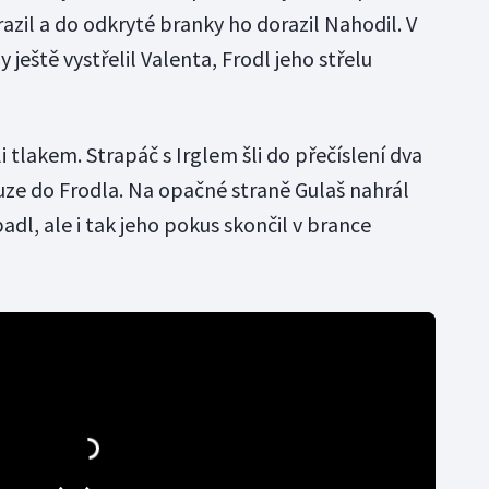
yrazil a do odkryté branky ho dorazil Nahodil. V
 ještě vystřelil Valenta, Frodl jeho střelu
 tlakem. Strapáč s Irglem šli do přečíslení dva
ouze do Frodla. Na opačné straně Gulaš nahrál
padl, ale i tak jeho pokus skončil v brance