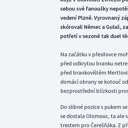
sebou své fanoušky nepotěši
vedení Plzně. Vyrovnaný záp
skórovali Němec a Gulaš, za
potřetí v sezoně tak duel t
Na začátku v přesilovce mohl
před odkrytou branku netrefi
před brankovištěm Mertlovi
domácí obrany se kotouč odr
bezprostřední blízkosti pros
Do slibné pozice s pukem se p
se dostala Olomouc, ta ale
trestem pro Čerešňáka. Z p