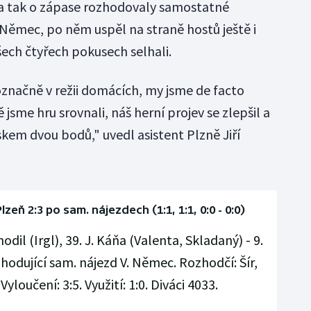
 a tak o zápase rozhodovaly samostatné
 Němec, po něm uspěl na straně hostů ještě i
šech čtyřech pokusech selhali.
označně v režii domácích, my jsme de facto
ě jsme hru srovnali, náš herní projev se zlepšil a
kem dvou bodů," uvedl asistent Plzně Jiří
eň 2:3 po sam. nájezdech (1:1, 1:1, 0:0 - 0:0)
odil (Irgl), 39. J. Káňa (Valenta, Skladaný) - 9.
zhodující sam. nájezd V. Němec. Rozhodčí: Šír,
loučení: 3:5. Využití: 1:0. Diváci 4033.