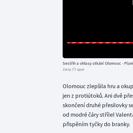
Sestřih a ohlasy utkání Olomouc - Plze
Zdroj:
ČT sport
Olomouc zlepšila hru a okup
jen z protiútoků. Ani dvě př
skončení druhé přesilovky s
od modré čáry střílel Valent
přispěním tyčky do branky.