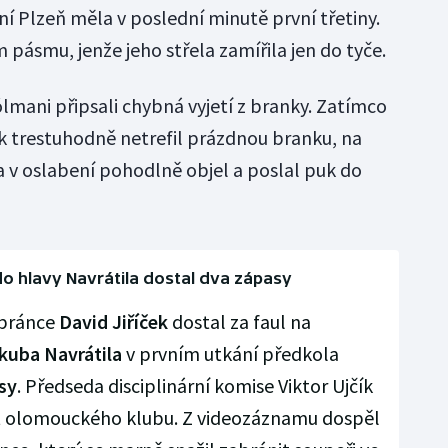
ní Plzeň měla v poslední minutě první třetiny.
 pásmu, jenže jeho střela zamířila jen do tyče.
ólmani připsali chybná vyjetí z branky. Zatímco
k trestuhodně netrefil prázdnou branku, na
 v oslabení pohodlně objel a poslal puk do
 do hlavy Navrátila dostal dva zápasy
obránce
David Jiříček
dostal za faul na
kuba Navrátila
v prvním utkání předkola
sy
. Předseda disciplinární komise Viktor Ujčík
t olomouckého klubu. Z videozáznamu dospěl