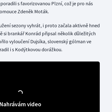
 poradili s favorizovanou Plzní, což je pro nás
 Olomouce Zdeněk Moták.
žení sezony vyhrát, i proto začala aktivně hned
tě si brankář Konrád připsal několik důležitých
ilo vyloučení Dujsíka, slovenský gólman ve
radil i s Kodýtkovou dorážkou.
Nahrávám video