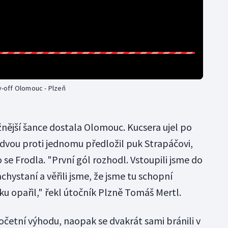
ay-off Olomouc - Plzeň
žnější šance dostala Olomouc. Kucsera ujel po
 dvou proti jednomu předložil puk Strapáčovi,
 se Frodla. "První gól rozhodl. Vstoupili jsme do
chystaní a věřili jsme, že jsme tu schopní
šku opařil," řekl útočník Plzně Tomáš Mertl.
očetní výhodu, naopak se dvakrát sami bránili v