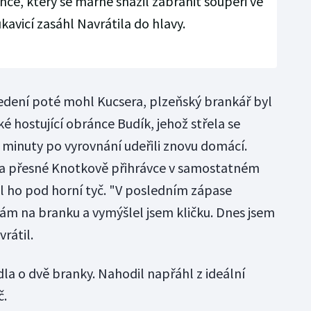
nce, který se marně snažil zabránit soupeři ve
ukavicí zasáhl Navrátila do hlavy.
dení poté mohl Kucsera, plzeňský brankář byl
ké hostující obránce Budík, jehož střela se
ři minuty po vyrovnání udeřili znovu domácí.
é a přesné Knotkově přihrávce v samostatném
l ho pod horní tyč. "V posledním zápase
 sám na branku a vymýšlel jsem kličku. Dnes jsem
vrátil.
a o dvě branky. Nahodil napřáhl z ideální
č.