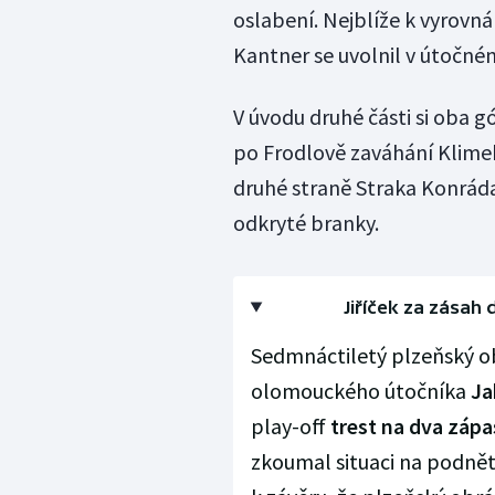
oslabení. Nejblíže k vyrovná
Kantner se uvolnil v útočném
V úvodu druhé části si oba g
po Frodlově zaváhání Klime
druhé straně Straka Konráda
odkryté branky.
Jiříček za zásah
Sedmnáctiletý plzeňský 
olomouckého útočníka
Ja
play-off
trest na dva zápa
zkoumal situaci na podně