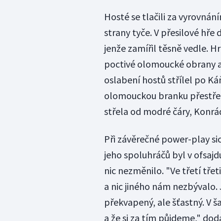
Hosté se tlačili za vyrovnán
strany tyče. V přesilové hře
jenže zamířil těsně vedle. 
poctivé olomoucké obrany a
oslabení hostů střílel po K
olomouckou branku přestřelil
střela od modré čáry, Konrá
Při závěrečné power-play sic
jeho spoluhráčů byl v ofsajd
nic nezměnilo. "Ve třetí třet
a nic jiného nám nezbývalo. 
překvapený, ale šťastný. V ša
a že si za tím půjdeme," doda