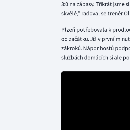
3:0 na zápasy. Třikrát jsme si
skvělé," radoval se trenér
Plzeň potřebovala k prodlou
od začátku. Již v první minu
zákroků. Nápor hostů podpoř
službách domácích si ale po