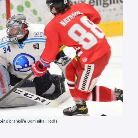
Moderní pětiboj
Triatlon
Motorsport
Veslování
Olympijské hry
Vodní slalom
Parasport
Volejbal
Plavání
Ostatní
Plážový volejbal
kého brankáře Dominika Frodla