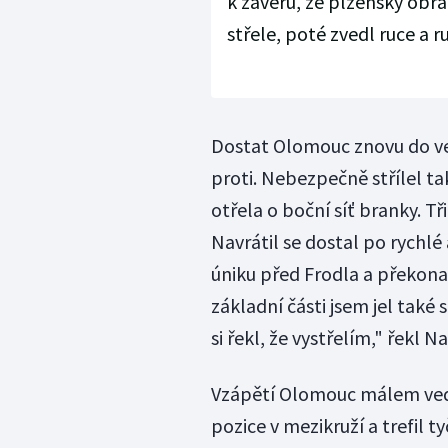
k závěru, že plzeňský obrá
střele, poté zvedl ruce a r
Dostat Olomouc znovu do ve
proti. Nebezpečně střílel ta
otřela o boční síť branky. T
Navrátil se dostal po rychl
úniku před Frodla a překona
základní části jsem jel také
si řekl, že vystřelím," řekl Na
Vzápětí Olomouc málem vedl
pozice v mezikruží a trefil ty