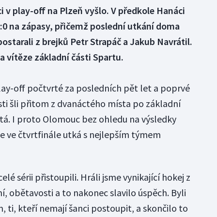
 v play-off na Plzeň vyšlo. V předkole Hanáci
3:0 na zápasy, přičemž poslední utkání doma
postarali z brejků Petr Strapáč a Jakub Navrátil.
a vítěze základní části Spartu.
play-off počtvrté za posledních pět let a poprvé
sti šli přitom z dvanáctého místa po základní
átá. I proto Olomouc bez ohledu na výsledky
 se ve čtvrtfinále utká s nejlepším týmem
elé sérii přistoupili. Hráli jsme vynikající hokej z
, obětavosti a to nakonec slavilo úspěch. Byli
 ti, kteří nemají šanci postoupit, a skončilo to