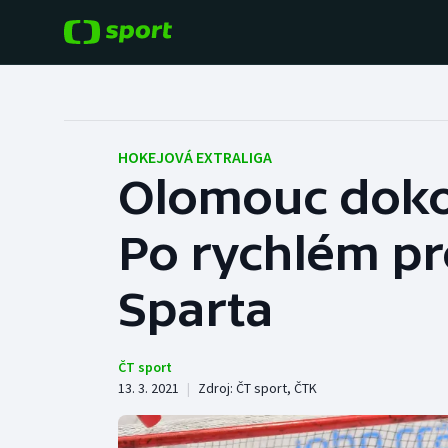
POPULÁRNÍ
DALŠÍ SPORTY
Fotbal
Americký fotbal
HOKEJOVÁ EXTRALIGA
Olomouc doko
Hokej
Baseball a softbal
Po rychlém pro
Tenis
Basketbal
Atletika
Sparta
Biatlon
Cyklistika
Boby a skeleton
ČT sport
13. 3. 2021
|
Zdroj:
ČT sport
,
ČTK
Box