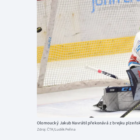
Curling
Dostihy
Florbal
Futsal
Golf
Gymnastika
Olomoucký Jakub Navrátil překonává z brejku plzeňs
Zdroj:
ČTK/Luděk Peřina