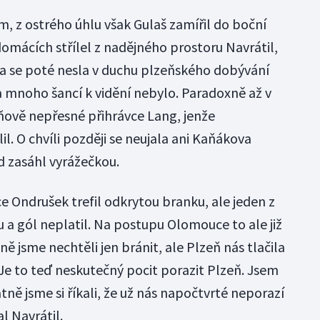
ím, z ostrého úhlu však Gulaš zamířil do boční
 domácích střílel z nadějného prostoru Navrátil,
Hra se poté nesla v duchu plzeňského dobývání
 mnoho šancí k vidění nebylo. Paradoxně až v
áňově nepřesné přihrávce Lang, jenže
. O chvíli později se neujala ani Kaňákova
d zasáhl vyrážečkou.
e Ondrušek trefil odkrytou branku, ale jeden z
u a gól neplatil. Na postupu Olomouce to ale již
ině jsme nechtěli jen bránit, ale Plzeň nás tlačila
Je to teď neskutečný pocit porazit Plzeň. Jsem
tně jsme si říkali, že už nás napočtvrté neporazí
l Navrátil.