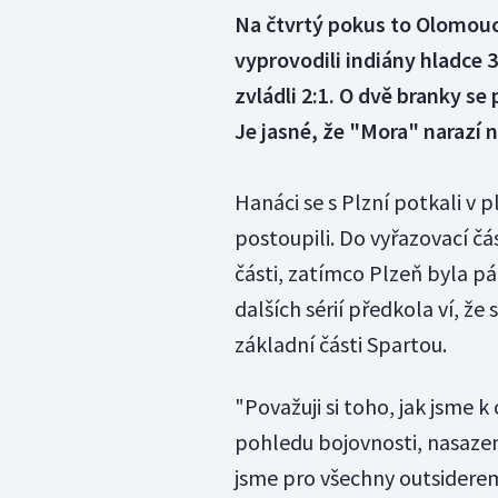
Na čtvrtý pokus to Olomouci
vyprovodili indiány hladce 
zvládli 2:1. O dvě branky se 
Je jasné, že "Mora" narazí n
Hanáci se s Plzní potkali v 
postoupili. Do vyřazovací čá
části, zatímco Plzeň byla p
dalších sérií předkola ví, že
základní části Spartou.
"Považuji si toho, jak jsme k c
pohledu bojovnosti, nasazení
jsme pro všechny outsiderem,