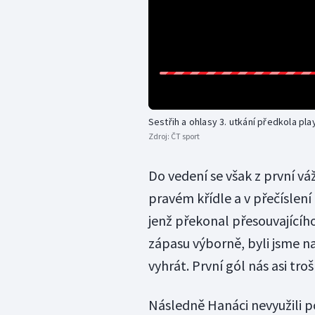
Sestřih a ohlasy 3. utkání předkola pl
Zdroj:
ČT sport
Do vedení se však z první vá
pravém křídle a v přečíslení
jenž překonal přesouvajícího
zápasu výborně, byli jsme na
vyhrát. První gól nás asi tro
Následně Hanáci nevyužili p