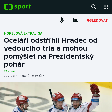
POPULÁRNÍ
SLEDOVAT
Fotbal
HOKEJOVÁ EXTRALIGA
Oceláři odstřihli Hradec od
Hokej
vedoucího tria a mohou
pomýšlet na Prezidentský
Tenis
pohár
Atletika
ČT sport
26. 2. 2017
|
Zdroj:
ČT sport
,
ČTK
Cyklistika
DALŠÍ SPORTY
Americký fotbal
NEPŘEHLÉDNĚTE