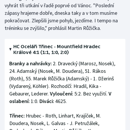
vyhrát tři utkání v řadě poprvé od Vánoc. "Poslední
zápasy hrajeme dobře, dneska taky a v tom musíme
pokračovat. Zlepšili jsme pohyb, jezdíme. I tempo na
tréninku se zvýšilo," prohlásil Martin Růžička.
HC Oceláři Třinec - Mountfield Hradec
Králové 4:1 (1:1, 1:0, 2:0)
Branky a nahrávky:
2. Dravecký (Marosz, Nosek),
24. Adamský (Nosek, M. Doudera), 51. Rákos
(Roth), 55. Marek Růžička (Adamský) - 1. Džerinš
(Vydarený, Köhler). Rozhodčí: Hradil, Kika -
Gebaurer, Lederer.
Vyloučení:
5:2. Bez využití.
V
oslabení:
1:0.
Diváci:
4625.
Třinec:
Hrubec - Roth, Linhart, Krajíček, M.
Doudera, Nosek, L. Galvas - J. Petružálek,