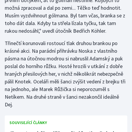
prvním dotykem, ať to gólman nestihne. Kdybych to
Stolní tenis
možná zpracoval a dal po zemi... Těžko teď hodnotit.
Musím vyzdvihnout gólmana. Byl tam včas, branka se z
Triatlon
toho dát dala. Kdyby ta střela lízala tyčku, tak tam
rukou nedosáhl," uvedl útočník Bedřich Köhler.
Veslování
Třinečtí korunovali rostoucí tlak druhou brankou po
Vodní slalom
krásné akci. Na parádní přihrávku Noska z vlastního
pásma na útočnou modrou si nabruslil Adamský a puk
Volejbal
poslal do horního růžku. Hosté hrozili v utkání z dobře
hraných přesilových her, v nichž několikrát nebezpečně
Ostatní
pálil Knotek. Oceláři měli šanci zvýšit vedení z brejku tři
na jednoho, ale Marek Růžička si neporozuměl s
Netíkem. Na druhé straně v šanci nezakončil ideálně
Dej.
SOUVISEJÍCÍ ČLÁNKY