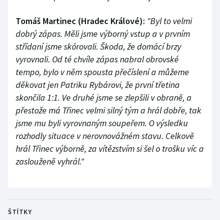
Tomáš Martinec (Hradec Králové):
"Byl to velmi
dobrý zápas. Měli jsme výborný vstup a v prvním
střídaní jsme skórovali. Škoda, že domácí brzy
vyrovnali. Od té chvíle zápas nabral obrovské
tempo, bylo v něm spousta přečíslení a můžeme
děkovat jen Patriku Rybárovi, že první třetina
skončila 1:1. Ve druhé jsme se zlepšili v obraně, a
přestože má Třinec velmi silný tým a hrál dobře, tak
jsme mu byli vyrovnaným soupeřem. O výsledku
rozhodly situace v nerovnovážném stavu. Celkově
hrál Třinec výborně, za vítězstvím si šel o trošku víc a
zaslouženě vyhrál."
ŠTÍTKY