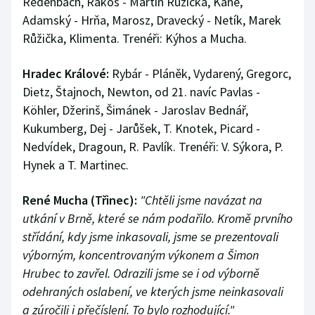
Redenbach, Rákos - Martin Růžička, Kane,
Adamský - Hrňa, Marosz, Dravecký - Netík, Marek
Růžička, Klimenta. Trenéři: Kýhos a Mucha.
Hradec Králové:
Rybár - Pláněk, Vydarený, Gregorc,
Dietz, Štajnoch, Newton, od 21. navíc Pavlas -
Köhler, Džerinš, Šimánek - Jaroslav Bednář,
Kukumberg, Dej - Jarůšek, T. Knotek, Picard -
Nedvídek, Dragoun, R. Pavlík. Trenéři: V. Sýkora, P.
Hynek a T. Martinec.
René Mucha (Třinec):
"Chtěli jsme navázat na
utkání v Brně, které se nám podařilo. Kromě prvního
střídání, kdy jsme inkasovali, jsme se prezentovali
výborným, koncentrovaným výkonem a Šimon
Hrubec to zavřel. Odrazili jsme se i od výborně
odehraných oslabení, ve kterých jsme neinkasovali
a zúročili i přečíslení. To bylo rozhodující."