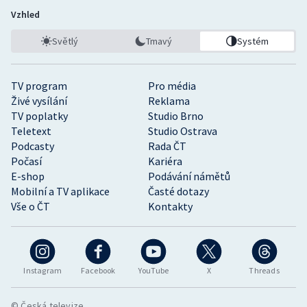
Vzhled
Světlý
Tmavý
Systém
TV program
Pro média
Živé vysílání
Reklama
TV poplatky
Studio Brno
Teletext
Studio Ostrava
Podcasty
Rada ČT
Počasí
Kariéra
E-shop
Podávání námětů
Mobilní a TV aplikace
Časté dotazy
Vše o ČT
Kontakty
Instagram
Facebook
YouTube
X
Threads
© Česká televize