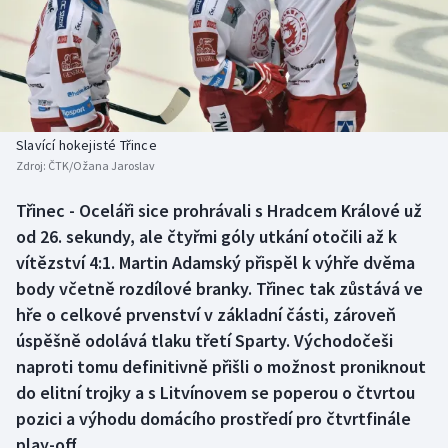
Baseball a softbal
Soutěže
Basketbal
Historické návraty
Biatlon
Aplikace ČT sport
Slavící hokejisté Třince
Boby a skeleton
AZ kvíz
Zdroj:
ČTK/Ožana Jaroslav
Box
Třinec - Oceláři sice prohrávali s Hradcem Králové už
od 26. sekundy, ale čtyřmi góly utkání otočili až k
Curling
vítězství 4:1. Martin Adamský přispěl k výhře dvěma
body včetně rozdílové branky. Třinec tak zůstává ve
Dostihy
hře o celkové prvenství v základní části, zároveň
úspěšně odolává tlaku třetí Sparty. Východočeši
Florbal
naproti tomu definitivně přišli o možnost proniknout
do elitní trojky a s Litvínovem se poperou o čtvrtou
Futsal
pozici a výhodu domácího prostředí pro čtvrtfinále
play-off.
Golf