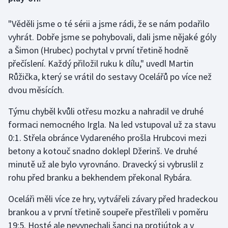
"Věděli jsme o té sérii a jsme rádi, že se nám podařilo
Gymnastika
vyhrát. Dobře jsme se pohybovali, dali jsme nějaké góly
Házená
a Šimon (Hrubec) pochytal v první třetině hodně
přečíslení. Každý přiložil ruku k dílu," uvedl Martin
Jezdectví
Růžička, který se vrátil do sestavy Ocelářů po více než
dvou měsících.
Judo
Týmu chyběl kvůli otřesu mozku a nahradil ve druhé
Krasobruslení
formaci nemocného Irgla. Na led vstupoval už za stavu
0:1. Střela obránce Vydareného prošla Hrubcovi mezi
Lezení
betony a kotouč snadno doklepl Džerinš. Ve druhé
minutě už ale bylo vyrovnáno. Dravecký si vybruslil z
Lyže a snowboard
rohu před branku a bekhendem překonal Rybára.
Moderní pětiboj
Oceláři měli více ze hry, vytvářeli závary před hradeckou
brankou a v první třetině soupeře přestříleli v poměru
Motorsport
19:5. Hosté ale nevynechali šanci na protiútok a v