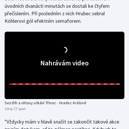
úvodních dvanácti minutách se dostali ke čtyřem
Olympijské hry
přečíslením. Při posledním z nich Hrubec sebral
Köhlerovi gól efektním semaforem.
Parasport
Plavání
Plážový volejbal
Nahrávám video
Ragby
Rychlobruslení
Rychlostní kanoistika
Sestřih a ohlasy utkání Třinec - Hradec Králové
Short track
Zdroj:
ČT sport
Sportovní střelba
"Vždycky mám v hlavě snažit se zakončit takové akce