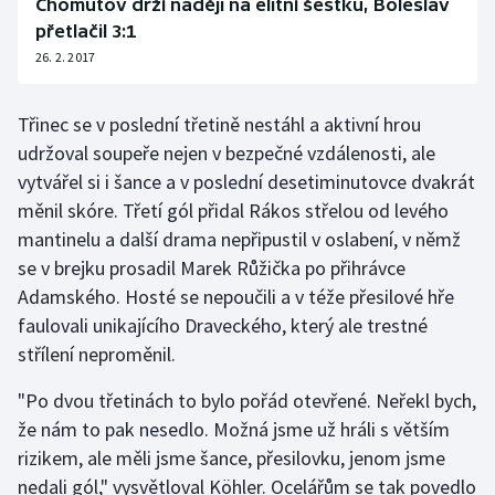
Chomutov drží naději na elitní šestku, Boleslav
přetlačil 3:1
26. 2. 2017
Třinec se v poslední třetině nestáhl a aktivní hrou
udržoval soupeře nejen v bezpečné vzdálenosti, ale
vytvářel si i šance a v poslední desetiminutovce dvakrát
měnil skóre. Třetí gól přidal Rákos střelou od levého
mantinelu a další drama nepřipustil v oslabení, v němž
se v brejku prosadil Marek Růžička po přihrávce
Adamského. Hosté se nepoučili a v téže přesilové hře
faulovali unikajícího Draveckého, který ale trestné
střílení neproměnil.
"Po dvou třetinách to bylo pořád otevřené. Neřekl bych,
že nám to pak nesedlo. Možná jsme už hráli s větším
rizikem, ale měli jsme šance, přesilovku, jenom jsme
nedali gól," vysvětloval Köhler. Ocelářům se tak povedlo