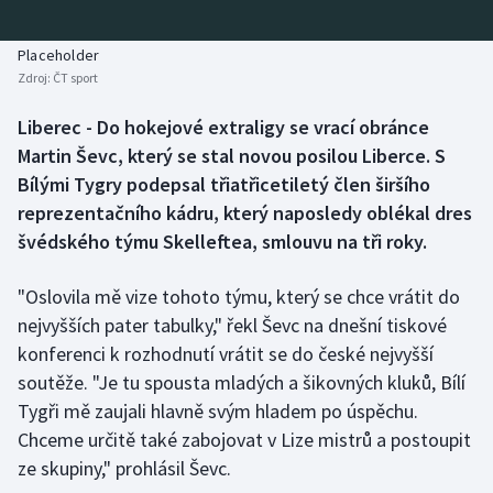
Baseball a softbal
Soutěže
Placeholder
Basketbal
Historické návraty
Zdroj:
ČT sport
Biatlon
Aplikace ČT sport
Liberec - Do hokejové extraligy se vrací obránce
Martin Ševc, který se stal novou posilou Liberce. S
Boby a skeleton
AZ kvíz
Bílými Tygry podepsal třiatřicetiletý člen širšího
reprezentačního kádru, který naposledy oblékal dres
Box
švédského týmu Skelleftea, smlouvu na tři roky.
Curling
"Oslovila mě vize tohoto týmu, který se chce vrátit do
nejvyšších pater tabulky," řekl Ševc na dnešní tiskové
Dostihy
konferenci k rozhodnutí vrátit se do české nejvyšší
soutěže. "Je tu spousta mladých a šikovných kluků, Bílí
Florbal
Tygři mě zaujali hlavně svým hladem po úspěchu.
Chceme určitě také zabojovat v Lize mistrů a postoupit
Futsal
ze skupiny," prohlásil Ševc.
Golf