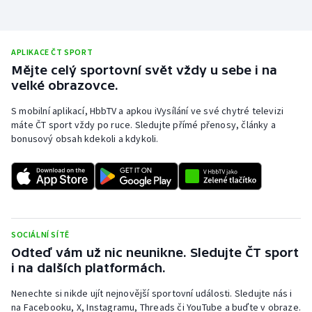
Stolní tenis
Triatlon
APLIKACE ČT SPORT
Mějte celý sportovní svět vždy u sebe i na
Veslování
velké obrazovce.
Vodní slalom
S mobilní aplikací, HbbTV a apkou iVysílání ve své chytré televizi
máte ČT sport vždy po ruce. Sledujte přímé přenosy, články a
bonusový obsah kdekoli a kdykoli.
Volejbal
Ostatní
SOCIÁLNÍ SÍTĚ
Odteď vám už nic neunikne. Sledujte ČT sport
i na dalších platformách.
Nenechte si nikde ujít nejnovější sportovní události. Sledujte nás i
na Facebooku, X, Instagramu, Threads či YouTube a buďte v obraze.