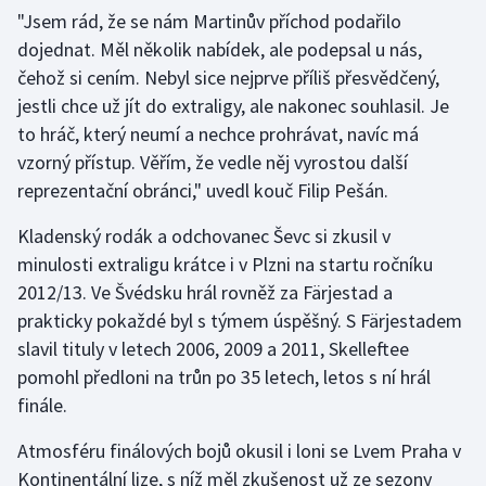
"Jsem rád, že se nám Martinův příchod podařilo
dojednat. Měl několik nabídek, ale podepsal u nás,
Gymnastika
čehož si cením. Nebyl sice nejprve příliš přesvědčený,
Házená
jestli chce už jít do extraligy, ale nakonec souhlasil. Je
to hráč, který neumí a nechce prohrávat, navíc má
Jezdectví
vzorný přístup. Věřím, že vedle něj vyrostou další
reprezentační obránci," uvedl kouč Filip Pešán.
Judo
Kladenský rodák a odchovanec Ševc si zkusil v
Krasobruslení
minulosti extraligu krátce i v Plzni na startu ročníku
2012/13. Ve Švédsku hrál rovněž za Färjestad a
Lezení
prakticky pokaždé byl s týmem úspěšný. S Färjestadem
slavil tituly v letech 2006, 2009 a 2011, Skelleftee
Lyže a snowboard
pomohl předloni na trůn po 35 letech, letos s ní hrál
finále.
Moderní pětiboj
Atmosféru finálových bojů okusil i loni se Lvem Praha v
Motorsport
Kontinentální lize, s níž měl zkušenost už ze sezony