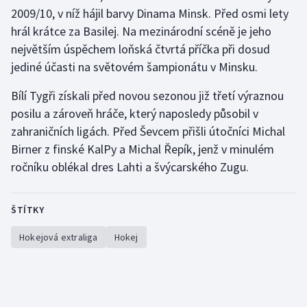
2009/10, v níž hájil barvy Dinama Minsk. Před osmi lety
Olympijské hry
hrál krátce za Basilej. Na mezinárodní scéně je jeho
největším úspěchem loňská čtvrtá příčka při dosud
Parasport
jediné účasti na světovém šampionátu v Minsku.
Plavání
Bílí Tygři získali před novou sezonou již třetí výraznou
posilu a zároveň hráče, který naposledy působil v
Plážový volejbal
zahraničních ligách. Před Ševcem přišli útočníci Michal
Birner z finské KalPy a Michal Řepík, jenž v minulém
Ragby
ročníku oblékal dres Lahti a švýcarského Zugu.
Rychlobruslení
ŠTÍTKY
Rychlostní kanoistika
Hokejová extraliga
Hokej
Short track
Sportovní střelba