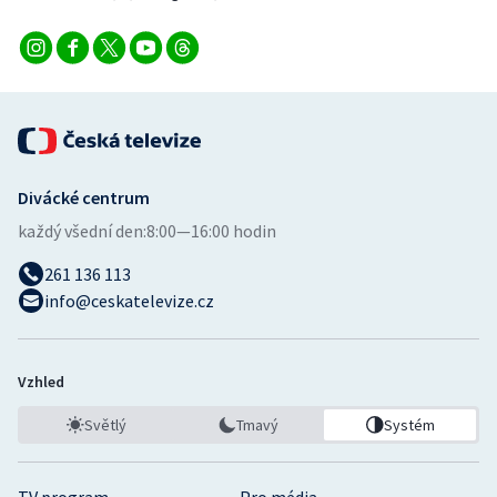
Divácké centrum
každý všední den:
8:00—16:00 hodin
261 136 113
info@ceskatelevize.cz
Vzhled
Světlý
Tmavý
Systém
TV program
Pro média