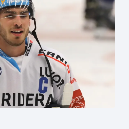
Moderní pětiboj
Triatlon
Motorsport
Veslování
Olympijské hry
Vodní slalom
Parasport
Volejbal
Plavání
Ostatní
Plážový volejbal