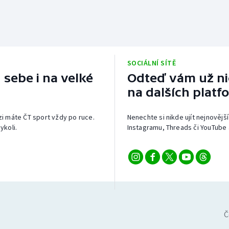
SOCIÁLNÍ SÍTĚ
 sebe i na velké
Odteď vám už nic
na dalších platf
izi máte ČT sport vždy po ruce.
Nenechte si nikde ujít nejnovější
ykoli.
Instagramu, Threads či YouTube 
Č