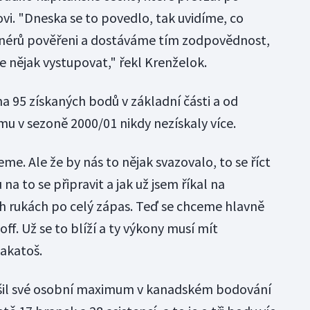
i. "Dneska se to povedlo, tak uvidíme, co
renérů pověřeni a dostáváme tím zodpovědnost,
e nějak vystupovat," řekl Krenželok.
na 95 získaných bodů v základní části a od
u v sezoně 2000/01 nikdy nezískaly více.
eme. Ale že by nás to nějak svazovalo, to se říct
na to se připravit a jak už jsem říkal na
ich rukách po celý zápas. Teď se chceme hlavně
off. Už se to blíží a ty výkony musí mít
Lakatoš.
pšil své osobní maximum v kanadském bodování