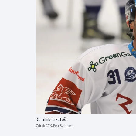
Curling
Dostihy
Florbal
Futsal
Golf
Gymnastika
Dominik Lakatoš
Zdroj:
ČTK/Petr Sznapka