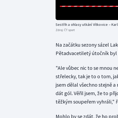
Sestřih a ohlasy utkání Vítkovice – Kar
Zdroj:
ČT sport
Na začátku sezony sázel Laka
Pětadvacetiletý útočník byl 
"Ale vůbec nic to se mnou ne
střelecky, tak je to o tom, j
jsem dělal všechno stejně a 
dát gól. Věřil jsem, že to při
těžkým soupeřem vyhráli," ř
Mohlo by se zdát, že ho pro