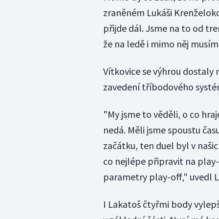
zraněném Lukáši Krenželokov
přijde dál. Jsme na to od t
že na ledě i mimo něj musím
Vítkovice se výhrou dostaly 
zavedení tříbodového systém
"My jsme to věděli, o co hraj
nedá. Měli jsme spoustu času 
začátku, ten duel byl v naš
co nejlépe připravit na play-
parametry play-off," uvedl 
I Lakatoš čtyřmi body vyle