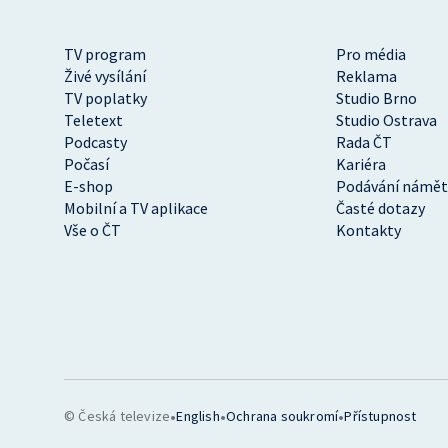
TV program
Pro média
Živé vysílání
Reklama
TV poplatky
Studio Brno
Teletext
Studio Ostrava
Podcasty
Rada ČT
Počasí
Kariéra
E-shop
Podávání námět
Mobilní a TV aplikace
Časté dotazy
Vše o ČT
Kontakty
•
•
•
© Česká televize
English
Ochrana soukromí
Přístupnost