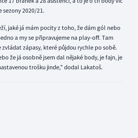
tě 17 branek a 28 asistencí, a to je o tři body víc
e sezony 2020/21.
leží, jaké já mám pocity z toho, že dám gól nebo
ě jedno a my se připravujeme na play-off. Tam
 zvládat zápasy, které půjdou rychle po sobě.
bo že já osobně jsem dal nějaké body, je fajn, je
nastavenou trošku jinde," dodal Lakatoš.