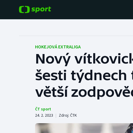
POPULÁRNÍ
DALŠÍ SPORTY
Fotbal
Americký fotbal
HOKEJOVÁ EXTRALIGA
Nový vítkovic
Hokej
Baseball a softbal
šesti týdnech 
Tenis
Basketbal
Atletika
větší zodpově
Biatlon
Cyklistika
Boby a skeleton
ČT sport
24. 2. 2023
|
Zdroj:
ČTK
Box