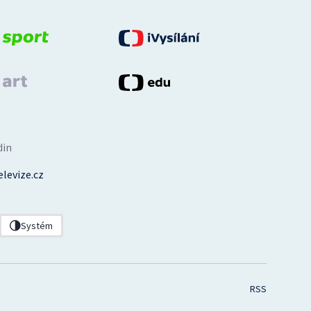
din
levize.cz
Systém
RSS