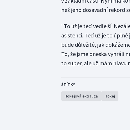
v základní části. Nyní má kon
než jeho dosavadní rekord z
"To už je teď vedlejší. Nezá
asistenci. Teď už je to úpln
bude důležité, jak dokážeme
To, že jsme dneska vyhráli ne
to super, ale už mám hlavu 
ŠTÍTKY
Hokejová extraliga
Hokej