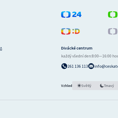
Divácké centrum
ů
každý všední den:
8:00—16:00 ho
261 136 113
info@ceskate
Vzhled
Světlý
Tmavý