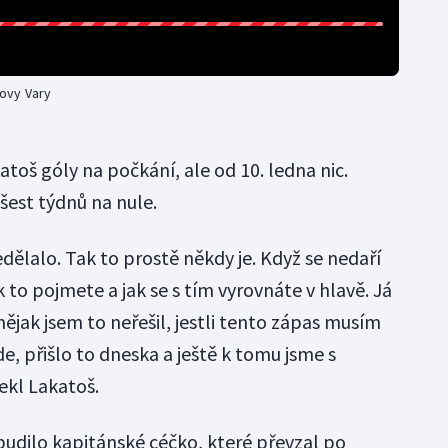
lovy Vary
toš góly na počkání, ale od 10. ledna nic.
šest týdnů na nule.
dělalo. Tak to prostě někdy je. Když se nedaří
ak to pojmete a jak se s tím vyrovnáte v hlavě. Já
nějak jsem to neřešil, jestli tento zápas musím
jde, přišlo to dneska a ještě k tomu jsme s
ekl Lakatoš.
budilo kapitánské céčko, které převzal po