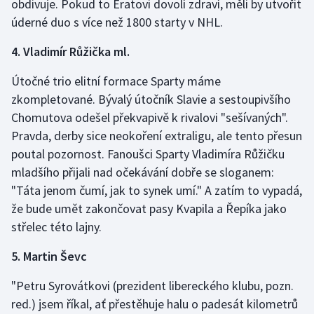
obdivuje. Pokud to Eratovi dovolí zdraví, měli by utvořit
úderné duo s více než 1800 starty v NHL.
4. Vladimír Růžička ml.
Útočné trio elitní formace Sparty máme
zkompletované. Bývalý útočník Slavie a sestoupivšího
Chomutova odešel překvapivě k rivalovi "sešívaných".
Pravda, derby sice neokoření extraligu, ale tento přesun
poutal pozornost. Fanoušci Sparty Vladimíra Růžičku
mladšího přijali nad očekávání dobře se sloganem:
"Táta jenom čumí, jak to synek umí." A zatím to vypadá,
že bude umět zakončovat pasy Kvapila a Řepíka jako
střelec této lajny.
5. Martin Ševc
"Petru Syrovátkovi (prezident libereckého klubu, pozn.
red.) jsem říkal, ať přestěhuje halu o padesát kilometrů