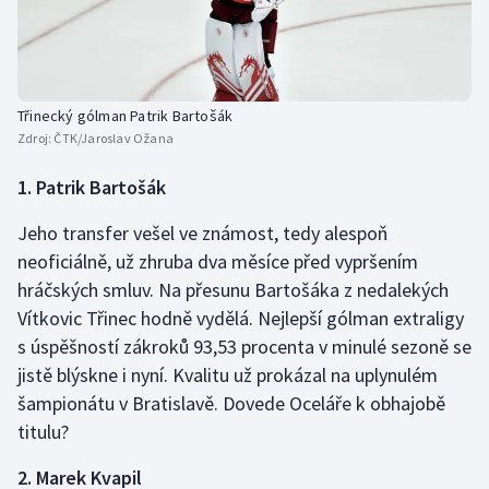
Třinecký gólman Patrik Bartošák
Zdroj:
ČTK/Jaroslav Ožana
1. Patrik Bartošák
Jeho transfer vešel ve známost, tedy alespoň
neoficiálně, už zhruba dva měsíce před vypršením
hráčských smluv. Na přesunu Bartošáka z nedalekých
Vítkovic Třinec hodně vydělá. Nejlepší gólman extraligy
s úspěšností zákroků 93,53 procenta v minulé sezoně se
jistě blýskne i nyní. Kvalitu už prokázal na uplynulém
šampionátu v Bratislavě. Dovede Oceláře k obhajobě
titulu?
2. Marek Kvapil