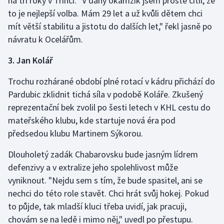
na tři roky v Třinci. "V daný okamžik jsem prostě cítil, že
Stolní tenis
to je nejlepší volba. Mám 29 let a už kvůli dětem chci
mít větší stabilitu a jistotu do dalších let," řekl jasně po
Triatlon
návratu k Ocelářům.
Veslování
3. Jan Kolář
Vodní slalom
Trochu rozhárané období plné rotací v kádru přichází do
Pardubic zklidnit tichá síla v podobě Koláře. Zkušený
Volejbal
reprezentační bek zvolil po šesti letech v KHL cestu do
mateřského klubu, kde startuje nová éra pod
Ostatní
předsedou klubu Martinem Sýkorou.
Dlouholetý zadák Chabarovsku bude jasným lídrem
defenzivy a v extralize jeho spolehlivost může
vyniknout. "Nejdu sem s tím, že bude spasitel, ani se
nechci do této role stavět. Chci hrát svůj hokej. Pokud
to půjde, tak mladší kluci třeba uvidí, jak pracuji,
chovám se na ledě i mimo něj," uvedl po přestupu.