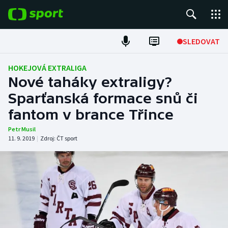
POPULÁRNÍ
SLEDOVAT
Fotbal
HOKEJOVÁ EXTRALIGA
Nové taháky extraligy?
Hokej
Sparťanská formace snů či
fantom v brance Třince
Tenis
Petr Musil
Atletika
11. 9. 2019
|
Zdroj:
ČT sport
Cyklistika
DALŠÍ SPORTY
Americký fotbal
NEPŘEHLÉDNĚTE