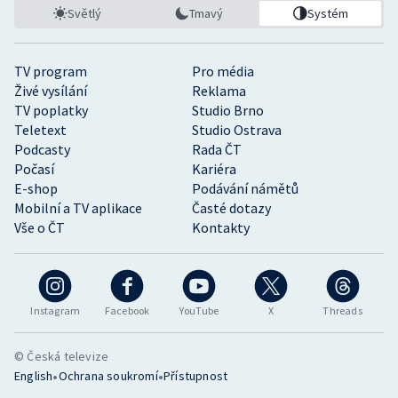
Světlý
Tmavý
Systém
TV program
Pro média
Živé vysílání
Reklama
TV poplatky
Studio Brno
Teletext
Studio Ostrava
Podcasty
Rada ČT
Počasí
Kariéra
E-shop
Podávání námětů
Mobilní a TV aplikace
Časté dotazy
Vše o ČT
Kontakty
Instagram
Facebook
YouTube
X
Threads
© Česká televize
•
•
English
Ochrana soukromí
Přístupnost