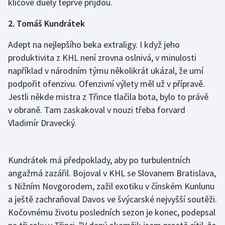
klíčové duely teprve přijdou.
Olympijské hry
2. Tomáš Kundrátek
Parasport
Adept na nejlepšího beka extraligy. I když jeho
produktivita z KHL není zrovna oslnivá, v minulosti
Plavání
například v národním týmu několikrát ukázal, že umí
podpořit ofenzivu. Ofenzivní výlety měl už v přípravě.
Plážový volejbal
Jestli někde mistra z Třince tlačila bota, bylo to právě
v obraně. Tam zaskakoval v nouzi třeba forvard
Ragby
Vladimír Dravecký.
Rychlobruslení
Kundrátek má předpoklady, aby po turbulentních
Rychlostní kanoistika
angažmá zazářil. Bojoval v KHL se Slovanem Bratislava,
Short track
s Nižním Novgorodem, zažil exotiku v čínském Kunlunu
a ještě zachraňoval Davos ve švýcarské nejvyšší soutěži.
Sportovní střelba
Kočovnému životu posledních sezon je konec, podepsal