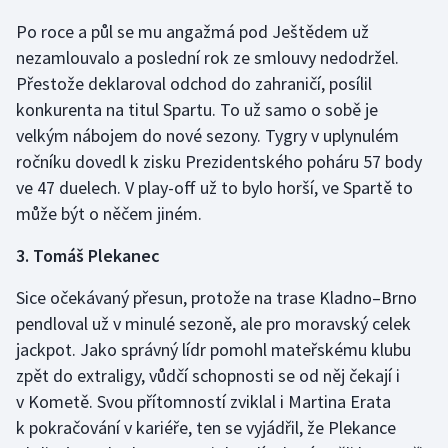
Po roce a půl se mu angažmá pod Ještědem už
nezamlouvalo a poslední rok ze smlouvy nedodržel.
Přestože deklaroval odchod do zahraničí, posílil
konkurenta na titul Spartu. To už samo o sobě je
velkým nábojem do nové sezony. Tygry v uplynulém
ročníku dovedl k zisku Prezidentského poháru 57 body
ve 47 duelech. V play-off už to bylo horší, ve Spartě to
může být o něčem jiném.
3. Tomáš Plekanec
Sice očekávaný přesun, protože na trase Kladno–Brno
pendloval už v minulé sezoně, ale pro moravský celek
jackpot. Jako správný lídr pomohl mateřskému klubu
zpět do extraligy, vůdčí schopnosti se od něj čekají i
v Kometě. Svou přítomností zviklal i Martina Erata
k pokračování v kariéře, ten se vyjádřil, že Plekance