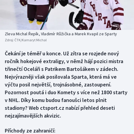
Baseball a softbal
Soutěže
Basketbal
Historické návraty
Biatlon
Aplikace ČT sport
Zleva Michal Řepík, Vladimír Růžička a Marek Kvapil ze Sparty
Zdroj:
ČTK/Kamaryt Michal
Boby a skeleton
AZ kvíz
Čekání je téměř u konce. Už zítra se rozjede nový
ročník hokejové extraligy, v němž hájí pozici mistra
Box
třinečtí Oceláři s Patrikem Bartošákem v zádech.
Curling
Nejvýrazněji však posilovala Sparta, která má ve
výčtu posil největší, trojnásobné, zastoupení.
Dostihy
Pozornost poutá i duo Komety s více než 1800 starty
v NHL. Díky komu budou fanoušci letos plnit
Florbal
stadiony? Web ctsport.cz nabízí přehled deseti
nejzajímavějších akvizic.
Futsal
Příchody ze zahraničí:
Golf