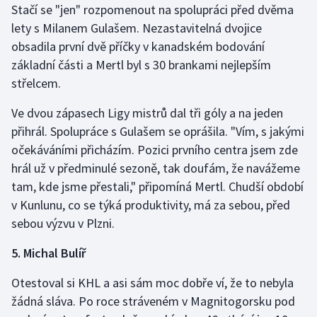
Stačí se "jen" rozpomenout na spolupráci před dvěma
lety s Milanem Gulašem. Nezastavitelná dvojice
obsadila první dvě příčky v kanadském bodování
základní části a Mertl byl s 30 brankami nejlepším
střelcem.
Ve dvou zápasech Ligy mistrů dal tři góly a na jeden
přihrál. Spolupráce s Gulašem se oprášila. "Vím, s jakými
očekáváními přicházím. Pozici prvního centra jsem zde
hrál už v předminulé sezoně, tak doufám, že navážeme
tam, kde jsme přestali," připomíná Mertl. Chudší období
v Kunlunu, co se týká produktivity, má za sebou, před
sebou výzvu v Plzni.
5. Michal Bulíř
Otestoval si KHL a asi sám moc dobře ví, že to nebyla
žádná sláva. Po roce stráveném v Magnitogorsku pod