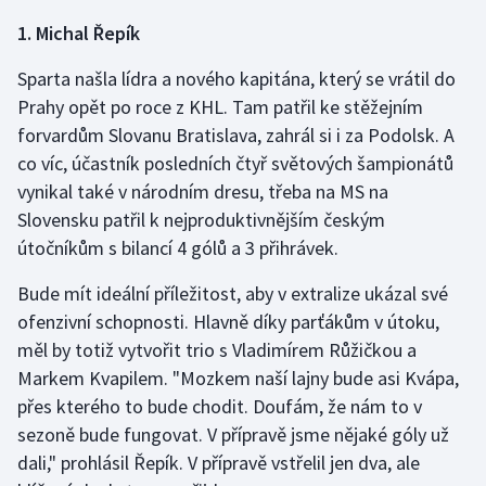
1. Michal Řepík
Gymnastika
Sparta našla lídra a nového kapitána, který se vrátil do
Házená
Prahy opět po roce z KHL. Tam patřil ke stěžejním
forvardům Slovanu Bratislava, zahrál si i za Podolsk. A
Jezdectví
co víc, účastník posledních čtyř světových šampionátů
vynikal také v národním dresu, třeba na MS na
Judo
Slovensku patřil k nejproduktivnějším českým
útočníkům s bilancí 4 gólů a 3 přihrávek.
Krasobruslení
Bude mít ideální příležitost, aby v extralize ukázal své
Lezení
ofenzivní schopnosti. Hlavně díky parťákům v útoku,
měl by totiž vytvořit trio s Vladimírem Růžičkou a
Lyže a snowboard
Markem Kvapilem. "Mozkem naší lajny bude asi Kvápa,
přes kterého to bude chodit. Doufám, že nám to v
Moderní pětiboj
sezoně bude fungovat. V přípravě jsme nějaké góly už
dali," prohlásil Řepík. V přípravě vstřelil jen dva, ale
Motorsport