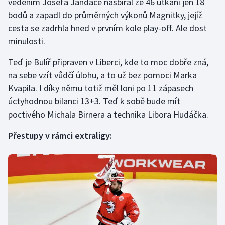
vedením Josefa Jandače nasbíral ze 46 utkání jen 18
bodů a zapadl do průměrných výkonů Magnitky, jejíž
cesta se zadrhla hned v prvním kole play-off. Ale dost
minulosti.
Teď je Bulíř připraven v Liberci, kde to moc dobře zná,
na sebe vzít vůdčí úlohu, a to už bez pomoci Marka
Kvapila. I díky němu totiž měl loni po 11 zápasech
úctyhodnou bilanci 13+3. Teď k sobě bude mít
poctivého Michala Birnera a technika Libora Hudáčka.
Přestupy v rámci extraligy: