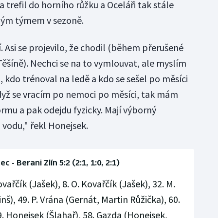
trefil do horního růžku a Oceláři tak stále
ným týmem v sezoně.
í. Asi se projevilo, že chodil (během přerušené
Těšíně). Nechci se na to vymlouvat, ale myslím
om, kdo trénoval na ledě a kdo se sešel po měsíci
dyž se vracím po nemoci po měsíci, tak mám
rmu a pak odejdu fyzicky. Mají výborný
 vodu," řekl Honejsek.
ec - Berani Zlín 5:2 (2:1, 1:0, 2:1)
ovařčík (Jašek), 8. O. Kovařčík (Jašek), 32. M.
š), 49. P. Vrána (Gernát, Martin Růžička), 60.
9. Honejsek (Šlahař), 58. Gazda (Honejsek,