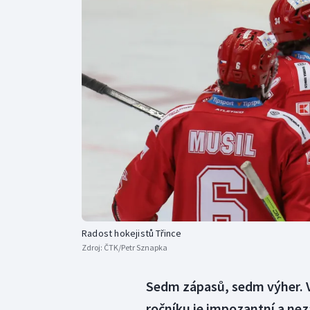
Curling
Dostihy
Florbal
Futsal
Golf
Gymnastika
Radost hokejistů Třince
Zdroj:
ČTK/Petr Sznapka
Sedm zápasů, sedm výher. V
ročníku je impozantní a neza