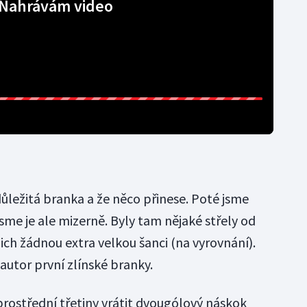
Nahrávám video
 důležitá branka a že něco přinese. Poté jsme
jsme je ale mizerně. Byly tam nějaké střely od
ich žádnou extra velkou šanci (na vyrovnání).
 autor první zlínské branky.
ostřední třetiny vrátit dvougólový náskok