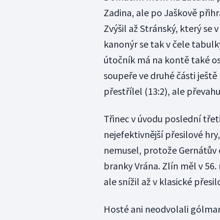
Zadina, ale po Jaškově přihr
Zvýšil až Stránský, který se 
kanonýr se tak v čele tabul
útočník má na kontě také osm
soupeře ve druhé části ještě
přestřílel (13:2), ale převah
Třinec v úvodu poslední tře
nejefektivnější přesilové hry
nemusel, protože Gernátův c
branky Vrána. Zlín měl v 56.
ale snížil až v klasické přes
Hosté ani neodvolali gólman