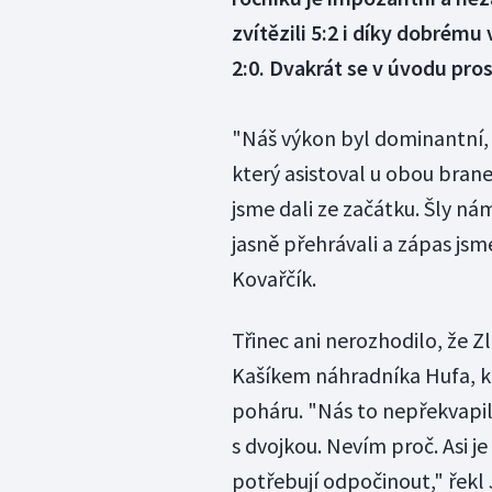
zvítězili 5:2 i díky dobrému
2:0. Dvakrát se v úvodu pros
"Náš výkon byl dominantní, h
který asistoval u obou bran
jsme dali ze začátku. Šly ná
jasně přehrávali a zápas js
Kovařčík.
Třinec ani nerozhodilo, že Z
Kašíkem náhradníka Hufa, kt
poháru. "Nás to nepřekvapilo
s dvojkou. Nevím proč. Asi je
potřebují odpočinout," řekl 