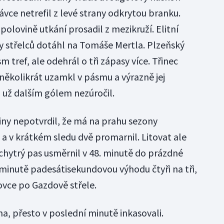
ávce netrefil z levé strany odkrytou branku.
v polovině utkání prosadil z mezikruží. Elitní
ky střelců dotáhl na Tomáše Mertla. Plzeňský
 tref, ale odehrál o tři zápasy více. Třinec
 několikrát uzamkl v pásmu a výrazně jej
u už dalším gólem nezúročil.
tiny nepotvrdil, že má na prahu sezony
, a v krátkém sledu dvě promarnil. Litovat ale
hytrý pas usměrnil v 48. minutě do prázdné
 minutě padesátisekundovou výhodu čtyři na tři,
ilovce po Gazdově střele.
a, přesto v poslední minutě inkasovali.