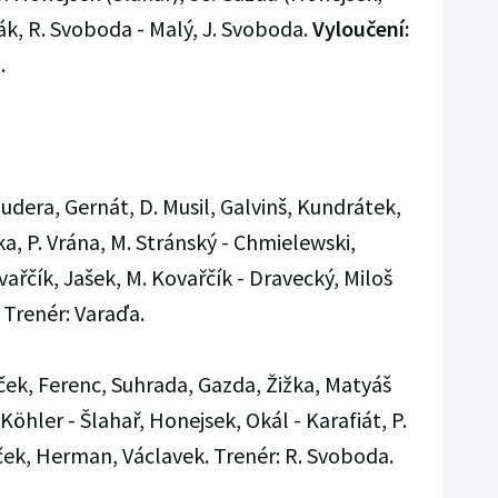
k, R. Svoboda - Malý, J. Svoboda.
Vyloučení:
.
udera, Gernát, D. Musil, Galvinš, Kundrátek,
a, P. Vrána, M. Stránský - Chmielewski,
vařčík, Jašek, M. Kovařčík - Dravecký, Miloš
Trenér: Varaďa.
ček, Ferenc, Suhrada, Gazda, Žižka, Matyáš
Köhler - Šlahař, Honejsek, Okál - Karafiát, P.
ček, Herman, Václavek. Trenér: R. Svoboda.