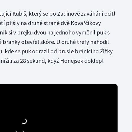
tující Kubiš, který se po Zadinově zaváhání ocitl
 přišly na druhé straně dvě Kovařčíkovy
ík si v brejku dvou na jednoho vyměnil puk s
 branky otevřel skóre. U druhé trefy nahodil
, kde se puk odrazil od brusle bránícího Žižky
nížili za 28 sekund, když Honejsek doklepl