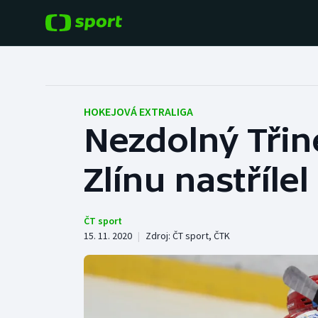
POPULÁRNÍ
DALŠÍ SPORTY
Fotbal
Americký fotbal
HOKEJOVÁ EXTRALIGA
Nezdolný Třine
Hokej
Baseball a softbal
Zlínu nastříle
Tenis
Basketbal
Atletika
Biatlon
ČT sport
15. 11. 2020
|
Zdroj:
ČT sport
,
ČTK
Cyklistika
Boby a skeleton
Box