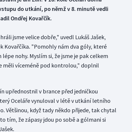
 vstupu do utkání, po němž v 8. minutě vedli
adil Ondřej Kovařčík.
ráli jsme velice dobře," uvedl Lukáš Jašek,
ek Kovařčíka. "Pomohly nám dva góly, které
m lépe nohy. Myslím si, že jsme je pak celkem
me měli víceméně pod kontrolou," doplnil
lín upřednostnil v brance před jedničkou
erý Oceláře vynuloval v létě v utkání letního
. Většinou, když tady někdo přijede, tak chytal
 to tím, že zápasy jdou po sobě a gólmani si
Jašek.