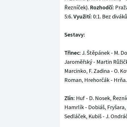
Řezníček).
Rozhodčí:
Pražá
5:6.
Využití:
0:1. Bez diváků
Sestavy:
Třinec:
J. Štěpánek - M. Do
Jaroměřský - Martin Růžičk
Marcinko, F. Zadina - O. Ko
Roman, Hrehorčák - Hrňa. 
Zlín:
Huf - D. Nosek, Řezní
Hamrlík - Dobiáš, Fryšara, 
Sedláček, Kubiš - J. Ondrá