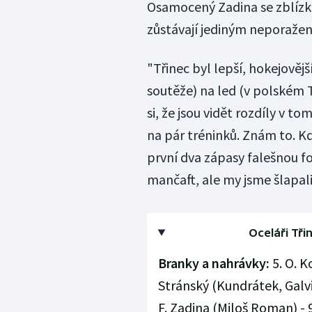
Osamocený Zadina se zblízka 
zůstávají jediným neporaže
"Třinec byl lepší, hokejovějš
soutěže) na led (v polském 
si, že jsou vidět rozdíly v t
na pár tréninků. Znám to. K
první dva zápasy falešnou fo
mančaft, ale my jsme šlapali
Oceláři Třin
Branky a nahrávky:
5. O. K
Stránský (Kundrátek, Galvin
F. Zadina (Miloš Roman) - 