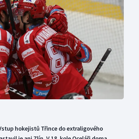
Moderní pětiboj
Triatlon
Motorsport
Veslování
Olympijské hry
Vodní slalom
Parasport
Volejbal
Plavání
Ostatní
Plážový volejbal
stup hokejistů Třince do extraligového
stavil je ani Zlín. V 18. kole Oceláři doma