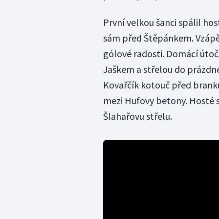
První velkou šanci spálil hos
sám před Štěpánkem. Vzápětí
gólové radosti. Domácí útočn
Jaškem a střelou do prázdné
Kovařčík kotouč před branku
mezi Hufovy betony. Hosté s
Šlahařovu střelu.