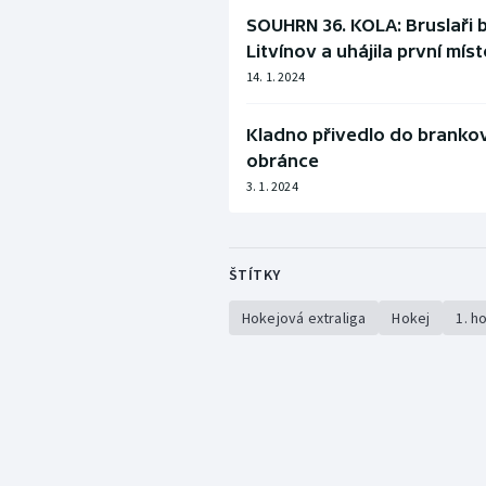
SOUHRN 36. KOLA: Bruslaři b
Litvínov a uhájila první mís
14. 1. 2024
Kladno přivedlo do brankov
obránce
3. 1. 2024
ŠTÍTKY
Hokejová extraliga
Hokej
1. h