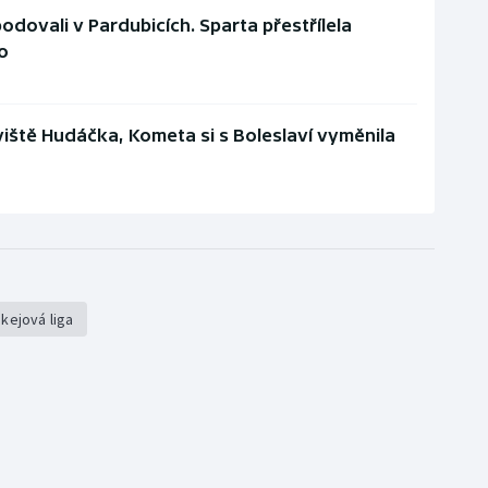
odovali v Pardubicích. Sparta přestřílela
to
iště Hudáčka, Kometa si s Boleslaví vyměnila
okejová liga