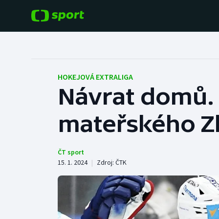
POPULÁRNÍ
DALŠÍ SPORTY
Fotbal
Americký fotbal
HOKEJOVÁ EXTRALIGA
Návrat domů. 
Hokej
Baseball a softbal
mateřského Z
Tenis
Basketbal
Atletika
Biatlon
ČT sport
15. 1. 2024
|
Zdroj:
ČTK
Cyklistika
Boby a skeleton
Box