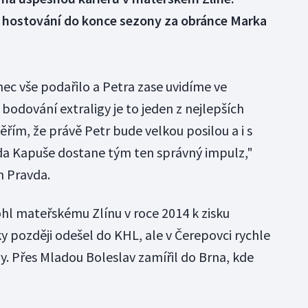
 hostování do konce sezony za obránce Marka
nec vše podařilo a Petra zase uvidíme ve
odování extraligy je to jeden z nejlepších
řím, že právě Petr bude velkou posilou a i s
da Kapuše dostane tým ten správný impulz,"
n Pravda.
hl mateřskému Zlínu v roce 2014 k zisku
oky později odešel do KHL, ale v Čerepovci rychle
igy. Přes Mladou Boleslav zamířil do Brna, kde