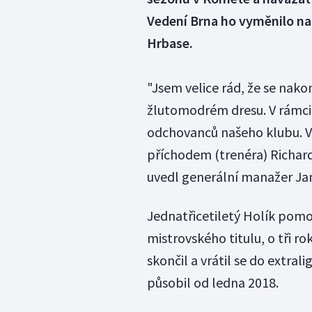
Vedení Brna ho vyměnilo na
Hrbase.
"Jsem velice rád, že se nako
žlutomodrém dresu. V rámci b
odchovanců našeho klubu. Vě
příchodem (trenéra) Richar
uvedl generální manažer Ja
Jednatřicetiletý Holík pomo
mistrovského titulu, o tři r
skončil a vrátil se do extral
působil od ledna 2018.