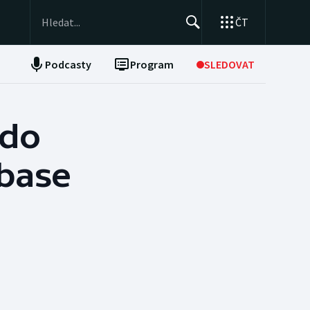
ČT
Podcasty
Program
SLEDOVAT
NEPŘEHLÉDNĚTE
Soutěže
 do
Historické návraty
base
Aplikace ČT sport
AZ kvíz