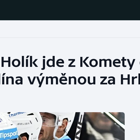
Házená
Ragby
Holík jde z Komety
Jezdectví
Rychlobruslení
lína výměnou za Hr
Rychlostní
Judo
kanoistika
Krasobruslení
Short track
Lezení
Sportovní střelba
Lyže a snowboard
Stolní tenis