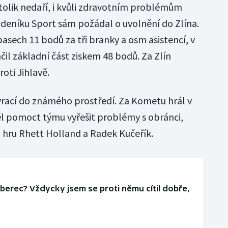
 tolik nedaří, i kvůli zdravotním problémům
e deníku Sport sám požádal o uvolnění do Zlína.
pasech 11 bodů za tři branky a osm asistencí, v
il základní část ziskem 48 bodů. Za Zlín
oti Jihlavě.
vrací do známého prostředí. Za Kometu hrál v
l pomoct týmu vyřešit problémy s obránci,
 hru Rhett Holland a Radek Kučeřík.
Liberec? Vždycky jsem se proti němu cítil dobře,