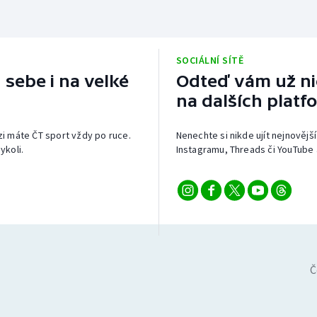
SOCIÁLNÍ SÍTĚ
 sebe i na velké
Odteď vám už nic
na dalších platf
izi máte ČT sport vždy po ruce.
Nenechte si nikde ujít nejnovější
ykoli.
Instagramu, Threads či YouTube 
Č