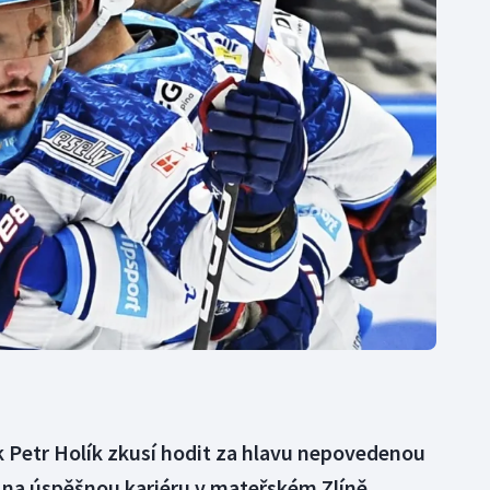
Moderní pětiboj
Triatlon
Motorsport
Veslování
Olympijské hry
Vodní slalom
Parasport
Volejbal
Plavání
Ostatní
Plážový volejbal
k Petr Holík zkusí hodit za hlavu nepovedenou
na úspěšnou kariéru v mateřském Zlíně.