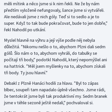
měli mítink a něco jsme si k nim řekli. Ne že by nám
předtím vyloženě nefungovaly, šance jsme si vytvářeli.
Gymnastika
Ale nedávali jsme z nich góly. Teď si to sedlo a je to
super. Když to tak bude pokračovat, bude to jen dobře,"
Házená
řekl Nahodil po utkání.
Jezdectví
Myslel hlavně na výhru a její výše podle něj nebyla
důležitá. "Nikomu nešlo o to, abychom Plzni dali sedm
Judo
gólů. Šlo nám o to, abychom vyhráli, do tabulky se
počítají tři body," podotkl Nahodil, který nepomýšlel ani
Krasobruslení
na hattrick. "Měl jsem myšlenky na to, abychom získali
Lezení
tři body. Ty jsou hlavní."
Debakl z Plzně Hanáci hodili za hlavu. "Byl to zápas
Lyže a snowboard
blbec, soupeři tam napadalo úplně všechno. Jsme rádi,
Moderní pětiboj
že tentokrát jsme byli tak produktivní my. Sedm branek
jsme v téhle sezoně ještě nedali," pochvaloval si.
Motorsport