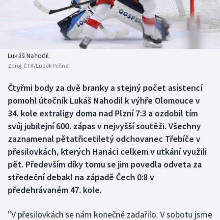
Baseball a softbal
Soutěže
Basketbal
Historické návraty
Biatlon
Aplikace ČT sport
Lukáš Nahodil
Zdroj:
ČTK/Luděk Peřina
Boby a skeleton
AZ kvíz
Čtyřmi body za dvě branky a stejný počet asistencí
pomohl útočník Lukáš Nahodil k výhře Olomouce v
Box
34. kole extraligy doma nad Plzní 7:3 a ozdobil tím
Curling
svůj jubilejní 600. zápas v nejvyšší soutěži. Všechny
zaznamenal pětatřicetiletý odchovanec Třebíče v
Dostihy
přesilovkách, kterých Hanáci celkem v utkání využili
pět. Především díky tomu se jim povedla odveta za
Florbal
středeční debakl na západě Čech 0:8 v
předehrávaném 47. kole.
Futsal
"V přesilovkách se nám konečně zadařilo. V sobotu jsme
Golf