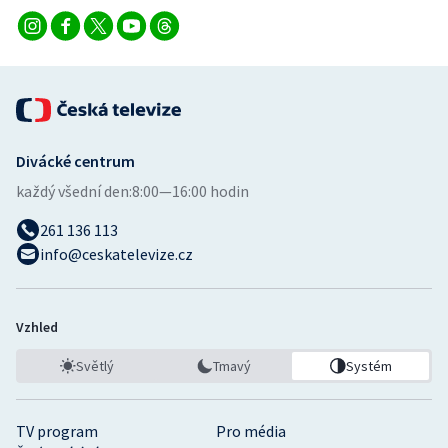
Divácké centrum
každý všední den:
8:00—16:00 hodin
261 136 113
info@ceskatelevize.cz
Vzhled
Světlý
Tmavý
Systém
TV program
Pro média