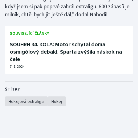
Stolní tenis
když jsem si pak poprvé zahrál extraligu. 600 zápasů je
milník, chtěl bych jít ještě dál," dodal Nahodil.
Triatlon
SOUVISEJÍCÍ ČLÁNKY
Veslování
SOUHRN 34. KOLA: Motor schytal doma
Vodní slalom
osmigólový debakl, Sparta zvýšila náskok na
čele
Volejbal
7. 1. 2024
Ostatní
ŠTÍTKY
Hokejová extraliga
Hokej