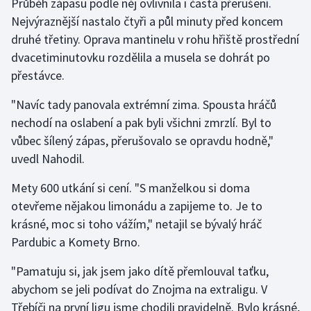
Průběh zápasu podle něj ovlivnila i častá přerušení.
Nejvýraznější nastalo čtyři a půl minuty před koncem
Olympijské hry
druhé třetiny. Oprava mantinelu v rohu hřiště prostřední
Parasport
dvacetiminutovku rozdělila a musela se dohrát po
přestávce.
Plavání
"Navíc tady panovala extrémní zima. Spousta hráčů
Plážový volejbal
nechodí na oslabení a pak byli všichni zmrzlí. Byl to
vůbec šílený zápas, přerušovalo se opravdu hodně,"
Ragby
uvedl Nahodil.
Mety 600 utkání si cení. "S manželkou si doma
Rychlobruslení
otevřeme nějakou limonádu a zapijeme to. Je to
Rychlostní kanoistika
krásné, moc si toho vážím," netajil se bývalý hráč
Pardubic a Komety Brno.
Short track
"Pamatuju si, jak jsem jako dítě přemlouval taťku,
Sportovní střelba
abychom se jeli podívat do Znojma na extraligu. V
Třebíči na první ligu jsme chodili pravidelně. Bylo krásné,