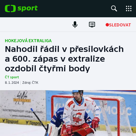
POPULÁRNÍ
SLEDOVAT
Fotbal
HOKEJOVÁ EXTRALIGA
Nahodil řádil v přesilovkách
Hokej
a 600. zápas v extralize
ozdobil čtyřmi body
Tenis
ČT sport
Atletika
8. 1. 2024
|
Zdroj:
ČTK
Cyklistika
DALŠÍ SPORTY
Americký fotbal
NEPŘEHLÉDNĚTE