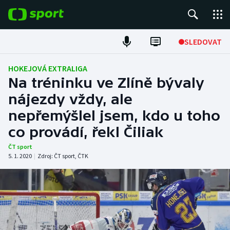
POPULÁRNÍ
SLEDOVAT
ME v atletice
HOKEJOVÁ EXTRALIGA
Na tréninku ve Zlíně bývaly
ME v plavání
nájezdy vždy, ale
nepřemýšlel jsem, kdo u toho
Fotbal
co provádí, řekl Čiliak
Hokej
ČT sport
5. 1. 2020
|
Zdroj:
ČT sport
,
ČTK
Tenis
DALŠÍ SPORTY
Americký fotbal
NEPŘEHLÉDNĚTE