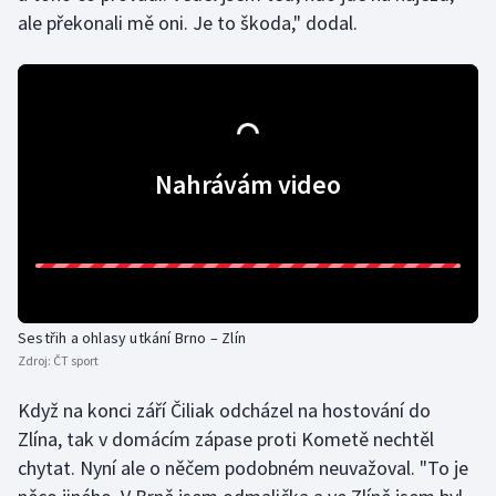
ale překonali mě oni. Je to škoda," dodal.
Moderní pětiboj
Motorsport
Olympijské hry
Nahrávám video
Parasport
Plavání
Plážový volejbal
Sestřih a ohlasy utkání Brno – Zlín
Ragby
Zdroj:
ČT sport
Rychlobruslení
Když na konci září Čiliak odcházel na hostování do
Zlína, tak v domácím zápase proti Kometě nechtěl
Rychlostní kanoistika
chytat. Nyní ale o něčem podobném neuvažoval. "To je