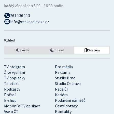
každý všední den:
8:00—16:00 hodin
261 136 113
info@ceskatelevize.cz
Vzhled
Světlý
Tmavý
Systém
TV program
Pro média
Živé vysílání
Reklama
TV poplatky
Studio Brno
Teletext
Studio Ostrava
Podcasty
Rada ČT
Počasí
Kariéra
E-shop
Podávání námětů
Mobilní a TV aplikace
Časté dotazy
Vše o ČT
Kontakty