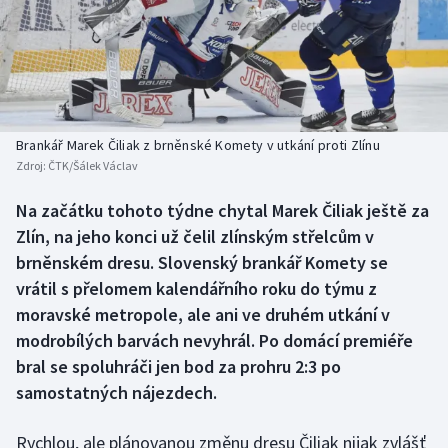
Atletika
Soutěže
Baseball a softbal
Historické návraty
Basketbal
Aplikace ČT sport
Brankář Marek Čiliak z brněnské Komety v utkání proti Zlínu
Biatlon
AZ kvíz
Zdroj:
ČTK/Šálek Václav
Boby a skeleton
Na začátku tohoto týdne chytal Marek Čiliak ještě za
Zlín, na jeho konci už čelil zlínským střelcům v
Box
brněnském dresu. Slovenský brankář Komety se
vrátil s přelomem kalendářního roku do týmu z
Curling
moravské metropole, ale ani ve druhém utkání v
modrobílých barvách nevyhrál. Po domácí premiéře
Cyklistika
bral se spoluhráči jen bod za prohru 2:3 po
samostatných nájezdech.
Dostihy
Rychlou, ale plánovanou změnu dresu Čiliak nijak zvlášť
Florbal