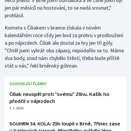
něco jiného. V Brně jsem odmalička a ve Zlíně jsem byl
Short track
jen pár měsíců na hostování, to se nedá srovnat,"
prohlásil.
Sportovní střelba
Kometa s Čiliakem v brance získala v novém
Stolní tenis
kalendářním roce vždy jen bod za prohru v prodloužení
a po nájezdech. Čiliak ale dostal ze hry jen tři góly.
Triatlon
"Chtěl jsem vyhrát oba zápasy, nepodařilo se to. Máme
dva body, snad nám chybělo štěstí, třeba bude příště
Veslování
stát u nás," řekl brněnský gólman.
Vodní slalom
SOUVISEJÍCÍ ČLÁNKY
Volejbal
Čiliak neuspěl proti "svému" Zlínu. Kašík ho
předčil v nájezdech
Ostatní
5. 1. 2020
SOUHRN 34. KOLA: Zlín loupil v Brně, Třinec zase
v Karlových Varech. Přestřelku zvládla lépe