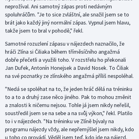
neprožíval. Ani samotný zápas proti nedávným
spoluhráčům. "Je to sice zvláštní, ale snažil jsem se to
Futsal
brát jako každý jiný normální zápas. Vypnul jsem hlavu,
Golf
takže jsem to bral v pohodě," řekl.
Samotné rozuzlení zápasu v nájezdech naznačilo, že
Gymnastika
hráči Zlína si Čiliaka během tříměsíčního angažmá
Házená
dobře přečetli a využili toho. V rozstřelu ho překonali
Jan Dufek, Antonín Honejsek a David Nosek. To Čiliak
Jezdectví
na své poznatky ze zlínského angažmá příliš nespoléhal.
"Nedá se spoléhat na to, že jeden hráč dělá na tréninku
Judo
to a to a druhý zase něco jiného. Pak to mohou změnit
Krasobruslení
a znalosti k ničemu nejsou. Tohle já jsem nikdy neřešil,
soustředil jsem se na sebe a na svůj výkon," řekl. Platilo
Lezení
to i v nájezdech. "Na tréninku ve Zlíně bývaly na
programu nájezdy vždy, ale nepřemýšlel jsem nikdy, kdo
Lyže a snowboard
u toho co provádí. Věděl jsem teď, kdo jde na nájezd,