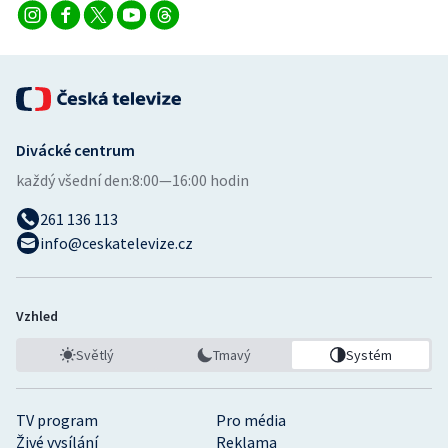
Divácké centrum
každý všední den:
8:00—16:00 hodin
261 136 113
info@ceskatelevize.cz
Vzhled
Světlý
Tmavý
Systém
TV program
Pro média
Živé vysílání
Reklama