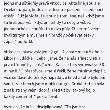
jednu mu uštědřily právě Vítkovice. Aktuálně jsou ale
Olympijské hry
Oceláři už pátí, bodovali v deseti z posledních jedenácti
utkání. "Už je vidět, že jsou na tom lépe, než když jsme
Parasport
tu hráli poprvé. I když ani tehdy to nebylo vůbec
jednoduché a skončilo to o dva góly. Třinec má velmi
Plavání
kvalitní tým a musíme s ním vždy očekávat těžký
zápas," podotkl.
Plážový volejbal
Vítkovice inkasovaly jediný gól už v páté minutě z hole
Ragby
Libora Hudáčka. "Čekali jsme, že na nás Třinec vletí a
první třetině byl lepší," uznal Kalus, který vyrovnal ve 36.
Rychlobruslení
minutě. "O přestávce jsme si řekli, že se musíme zlepšit,
více se tlačit do branky, napadat, a hned z toho bylo pár
Rychlostní kanoistika
šancí, ze kterých jsme mohli dát gól. Druhá třetina byla
z naší strany velmi dobrá. Třetí už byl takový boj o
Short track
každý centimetr," pokračoval.
Sportovní střelba
Vyzdvihl, že hráli i disciplinovaně. "To jsme si