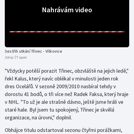
Nahrávám video
Gymnastika
Házená
Jezdectví
Sestřih utkání Třinec - Vítkovice
Judo
Zdroj:
ČT sport
"Vždycky potěší porazit Třinec, obzvláště na jejich ledě,"
Krasobruslení
řekl Kalus, který navíc oblékal v minulosti jeden rok
Lezení
dres Ocelářů. V sezoně 2009/2010 nasbíral tehdy v
dorostu 41 bodů, o tři více než Radek Faksa, který hraje
Lyže a snowboard
v NHL. "To už je ale strašně dávno, ještě jsme hráli ve
staré hale. Byl jsem tu spokojený, Třinec je skvělá
Moderní pětiboj
organizace, na úrovni," doplnil.
Motorsport
Obhájce titulu odstartoval sezonu čtyřmi porážkami,