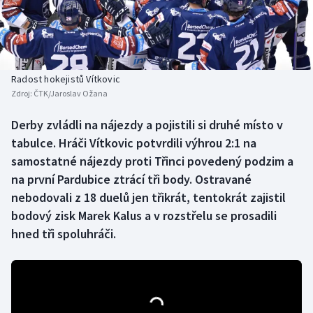
Baseball a softbal
Soutěže
Basketbal
Historické návraty
Biatlon
Aplikace ČT sport
Radost hokejistů Vítkovic
Zdroj:
ČTK/Jaroslav Ožana
Boby a skeleton
AZ kvíz
Derby zvládli na nájezdy a pojistili si druhé místo v
tabulce. Hráči Vítkovic potvrdili výhrou 2:1 na
Box
samostatné nájezdy proti Třinci povedený podzim a
Curling
na první Pardubice ztrácí tři body. Ostravané
nebodovali z 18 duelů jen třikrát, tentokrát zajistil
Dostihy
bodový zisk Marek Kalus a v rozstřelu se prosadili
hned tři spoluhráči.
Florbal
Futsal
Golf