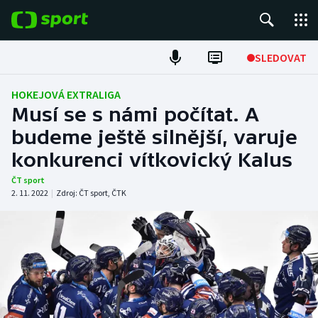
POPULÁRNÍ
SLEDOVAT
Fotbal
HOKEJOVÁ EXTRALIGA
Musí se s námi počítat. A
Hokej
budeme ještě silnější, varuje
konkurenci vítkovický Kalus
Tenis
ČT sport
Atletika
2. 11. 2022
|
Zdroj:
ČT sport
,
ČTK
Cyklistika
DALŠÍ SPORTY
Americký fotbal
NEPŘEHLÉDNĚTE