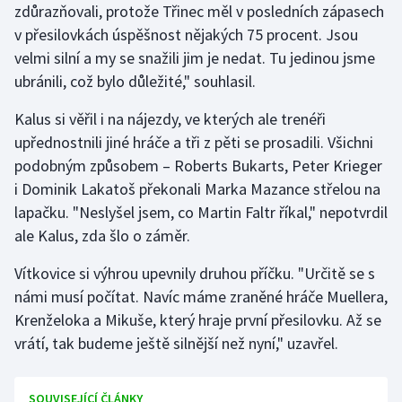
zdůrazňovali, protože Třinec měl v posledních zápasech
Stolní tenis
v přesilovkách úspěšnost nějakých 75 procent. Jsou
Triatlon
velmi silní a my se snažili jim je nedat. Tu jedinou jsme
ubránili, což bylo důležité," souhlasil.
Veslování
Kalus si věřil i na nájezdy, ve kterých ale trenéři
upřednostnili jiné hráče a tři z pěti se prosadili. Všichni
Vodní slalom
podobným způsobem – Roberts Bukarts, Peter Krieger
Volejbal
i Dominik Lakatoš překonali Marka Mazance střelou na
lapačku. "Neslyšel jsem, co Martin Faltr říkal," nepotvrdil
Ostatní
ale Kalus, zda šlo o záměr.
Vítkovice si výhrou upevnily druhou příčku. "Určitě se s
námi musí počítat. Navíc máme zraněné hráče Muellera,
Krenželoka a Mikuše, který hraje první přesilovku. Až se
vrátí, tak budeme ještě silnější než nyní," uzavřel.
SOUVISEJÍCÍ ČLÁNKY