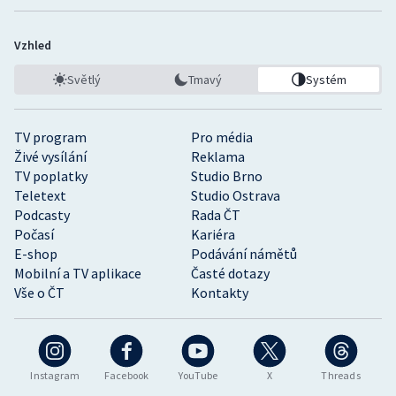
Vzhled
Světlý
Tmavý
Systém
TV program
Pro média
Živé vysílání
Reklama
TV poplatky
Studio Brno
Teletext
Studio Ostrava
Podcasty
Rada ČT
Počasí
Kariéra
E-shop
Podávání námětů
Mobilní a TV aplikace
Časté dotazy
Vše o ČT
Kontakty
Instagram
Facebook
YouTube
X
Threads