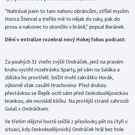
Stolní tenis
"Nahrával jsem to tam nahoru obráncům, střílel myslím
Honza Štencel a trefilo mě to nějak do ruky, pak do
Triatlon
prsou a nakonec to skončilo v bráně," popsal Beránek.
Veslování
Dění v extralize rozebral nový Hokej fokus podcast:
Vodní slalom
Za pouhých 31 vteřin zvýšil Ondráček, jenž na pravém
Volejbal
kruhu vystihl rozehrávku Sparty, jel sám na Saláka a
Ostatní
zblízka ho prostřelil. Snížit mohl zakrátko Horák,
výborně však zasáhl Hrachovina. Před druhou
přestávkou se Řepík ocitl sám před českobudějovickou
brankou, ale nezvládl kličku. Na protější straně zahrozili
Gulaš s Ondráčkem.
Ve třetím dějství hosté snížili z přesilovky pět na čtyři v
situaci, kdy českobudějovický Ondráček hrál bez hole.