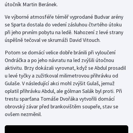
útočník Martin Beránek.
Gymnastika
Ve výborné atmosféře téměř vyprodané Budvar arény
se Sparta dostala do vedení zásluhou čtvrtého útoku
Házená
při jeho prvním pobytu na ledě. Nahození z levé strany
úspěšně tečoval ve skrumáži David Vitouch.
Jezdectví
Potom se domácí velice dobře bránili při vyloučení
Judo
Ondráčka a po jeho návratu na led zvýšili útočnou
aktivitu. Brzy dokázali vyrovnat, když se Abdul prosadil
Krasobruslení
u levé tyčky a zužitkoval milimetrovou přihrávku od
Gulaše. V následující akci mohl zvýšit Gulaš, jemuž
Lezení
oplatil přihrávku Abdul, ale gólman Salák byl proti. Při
trestu sparťana Tomáše Dvořáka vytvořili domácí
Lyže a snowboard
obrovský závar před brankovištěm soupeře, stav se
Moderní pětiboj
ovšem nezměnil.
Motorsport