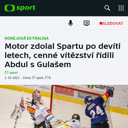
POPULÁRNÍ
SLEDOVAT
Fotbal
HOKEJOVÁ EXTRALIGA
Motor zdolal Spartu po devíti
Hokej
letech, cenné vítězství řídili
Abdul s Gulašem
Tenis
ČT sport
Atletika
1. 10. 2021
|
Zdroj:
ČT sport
,
ČTK
Cyklistika
DALŠÍ SPORTY
Americký fotbal
NEPŘEHLÉDNĚTE