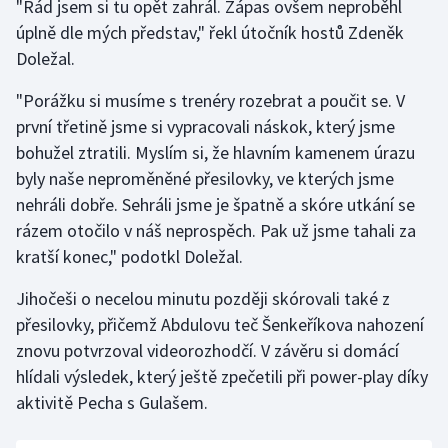
"Rád jsem si tu opět zahrál. Zápas ovšem neproběhl
úplně dle mých představ," řekl útočník hostů Zdeněk
Doležal.
"Porážku si musíme s trenéry rozebrat a poučit se. V
první třetině jsme si vypracovali náskok, který jsme
bohužel ztratili. Myslím si, že hlavním kamenem úrazu
byly naše neproměněné přesilovky, ve kterých jsme
nehráli dobře. Sehráli jsme je špatně a skóre utkání se
rázem otočilo v náš neprospěch. Pak už jsme tahali za
kratší konec," podotkl Doležal.
Jihočeši o necelou minutu později skórovali také z
přesilovky, přičemž Abdulovu teč Šenkeříkova nahození
znovu potvrzoval videorozhodčí. V závěru si domácí
hlídali výsledek, který ještě zpečetili při power-play díky
aktivitě Pecha s Gulašem.