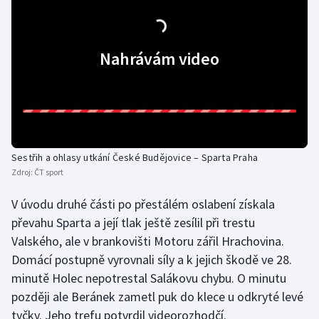
Olympijské hry
Nahrávám video
Parasport
Plavání
Plážový volejbal
Ragby
Sestřih a ohlasy utkání České Budějovice – Sparta Praha
Zdroj:
ČT sport
Rychlobruslení
V úvodu druhé části po přestálém oslabení získala
převahu Sparta a její tlak ještě zesílil při trestu
Rychlostní kanoistika
Valského, ale v brankovišti Motoru zářil Hrachovina.
Domácí postupně vyrovnali síly a k jejich škodě ve 28.
Short track
minutě Holec nepotrestal Salákovu chybu. O minutu
Sportovní střelba
později ale Beránek zametl puk do klece u odkryté levé
tyčky. Jeho trefu potvrdil videorozhodčí.