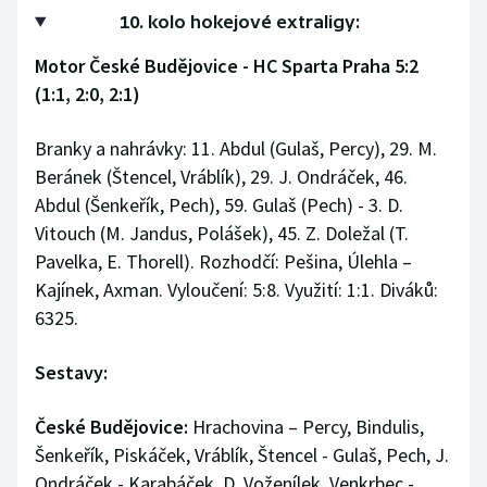
10. kolo hokejové extraligy:
Motor České Budějovice - HC Sparta Praha 5:2
(1:1, 2:0, 2:1)
Branky a nahrávky: 11. Abdul (Gulaš, Percy), 29. M.
Beránek (Štencel, Vráblík), 29. J. Ondráček, 46.
Abdul (Šenkeřík, Pech), 59. Gulaš (Pech) - 3. D.
Vitouch (M. Jandus, Polášek), 45. Z. Doležal (T.
Pavelka, E. Thorell). Rozhodčí: Pešina, Úlehla –
Kajínek, Axman. Vyloučení: 5:8. Využití: 1:1. Diváků:
6325.
Sestavy:
České Budějovice:
Hrachovina – Percy, Bindulis,
Šenkeřík, Piskáček, Vráblík, Štencel - Gulaš, Pech, J.
Ondráček - Karabáček, D. Voženílek, Venkrbec -