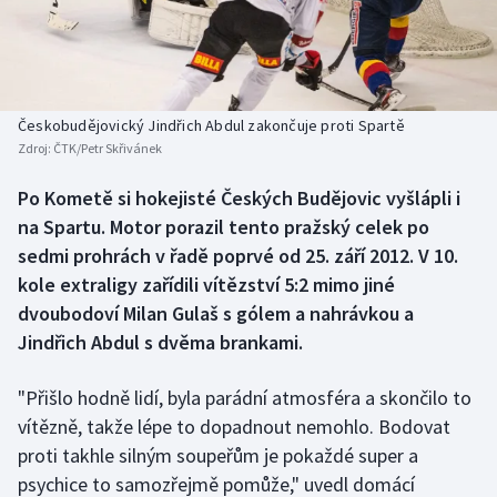
Baseball a softbal
Soutěže
Basketbal
Historické návraty
Biatlon
Aplikace ČT sport
Českobudějovický Jindřich Abdul zakončuje proti Spartě
Zdroj:
ČTK/Petr Skřivánek
Boby a skeleton
AZ kvíz
Po Kometě si hokejisté Českých Budějovic vyšlápli i
na Spartu. Motor porazil tento pražský celek po
Box
sedmi prohrách v řadě poprvé od 25. září 2012. V 10.
Curling
kole extraligy zařídili vítězství 5:2 mimo jiné
dvoubodoví Milan Gulaš s gólem a nahrávkou a
Dostihy
Jindřich Abdul s dvěma brankami.
Florbal
"Přišlo hodně lidí, byla parádní atmosféra a skončilo to
vítězně, takže lépe to dopadnout nemohlo. Bodovat
Futsal
proti takhle silným soupeřům je pokaždé super a
psychice to samozřejmě pomůže," uvedl domácí
Golf