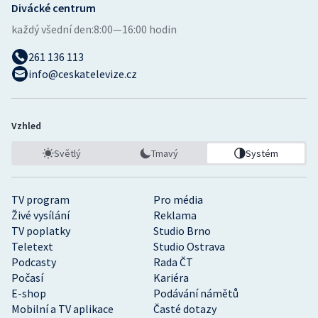
Divácké centrum
každý všední den:
8:00—16:00 hodin
261 136 113
info@ceskatelevize.cz
Vzhled
Světlý
Tmavý
Systém
TV program
Pro média
Živé vysílání
Reklama
TV poplatky
Studio Brno
Teletext
Studio Ostrava
Podcasty
Rada ČT
Počasí
Kariéra
E-shop
Podávání námětů
Mobilní a TV aplikace
Časté dotazy