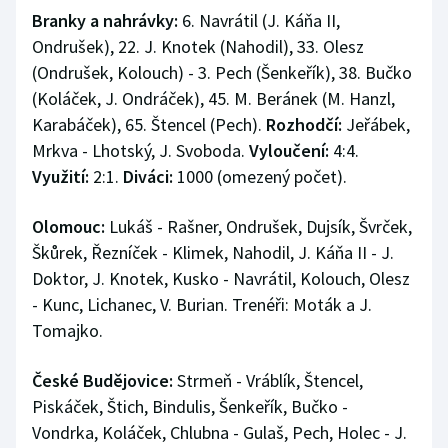
Branky a nahrávky:
6. Navrátil (J. Káňa II,
Ondrušek), 22. J. Knotek (Nahodil), 33. Olesz
(Ondrušek, Kolouch) - 3. Pech (Šenkeřík), 38. Bučko
(Koláček, J. Ondráček), 45. M. Beránek (M. Hanzl,
Karabáček), 65. Štencel (Pech).
Rozhodčí:
Jeřábek,
Mrkva - Lhotský, J. Svoboda.
Vyloučení:
4:4.
Využití:
2:1.
Diváci:
1000 (omezený počet).
Olomouc:
Lukáš - Rašner, Ondrušek, Dujsík, Švrček,
Škůrek, Řezníček - Klimek, Nahodil, J. Káňa II - J.
Doktor, J. Knotek, Kusko - Navrátil, Kolouch, Olesz
- Kunc, Lichanec, V. Burian. Trenéři: Moták a J.
Tomajko.
České Budějovice:
Strmeň - Vráblík, Štencel,
Piskáček, Štich, Bindulis, Šenkeřík, Bučko -
Vondrka, Koláček, Chlubna - Gulaš, Pech, Holec - J.