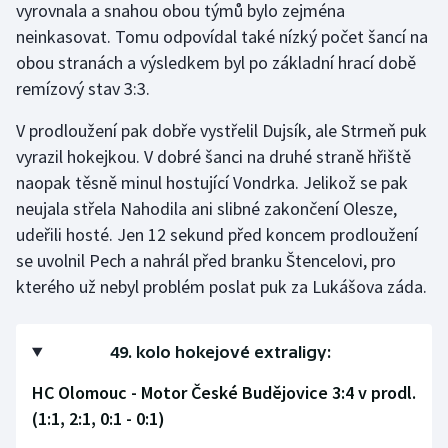
vyrovnala a snahou obou týmů bylo zejména
neinkasovat. Tomu odpovídal také nízký počet šancí na
obou stranách a výsledkem byl po základní hrací době
remízový stav 3:3.
V prodloužení pak dobře vystřelil Dujsík, ale Strmeň puk
vyrazil hokejkou. V dobré šanci na druhé straně hřiště
naopak těsně minul hostující Vondrka. Jelikož se pak
neujala střela Nahodila ani slibné zakončení Olesze,
udeřili hosté. Jen 12 sekund před koncem prodloužení
se uvolnil Pech a nahrál před branku Štencelovi, pro
kterého už nebyl problém poslat puk za Lukášova záda.
49. kolo hokejové extraligy:
HC Olomouc - Motor České Budějovice 3:4 v prodl.
(1:1, 2:1, 0:1 - 0:1)