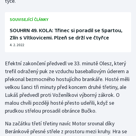
tyče.
Stolní tenis
Triatlon
SOUVISEJÍCÍ ČLÁNKY
SOUHRN 49. KOLA: Třinec si poradil se Spartou,
Veslování
Zlín s Vítkovicemi. Plzeň se drží ve čtyřce
4. 2. 2022
Vodní slalom
Volejbal
Efektní zakončení předvedl ve 33. minutě Olesz, který
trefil odražený puk ze vzduchu baseballovým úderem a
Ostatní
překonal bezmocného hostujícího brankáře. Hosté měli
velkou šanci tři minuty před koncem druhé třetiny, ale
Lukáš předvedl proti Voženílkovi výborný zákrok. O
malou chvíli později hosté přesto udeřili, když se
prudkou střelou prosadil obránce Bučko.
Na začátku třetí třetiny navíc Motor srovnal díky
Beránkově přesné střele z prostoru mezi kruhy. Hra se