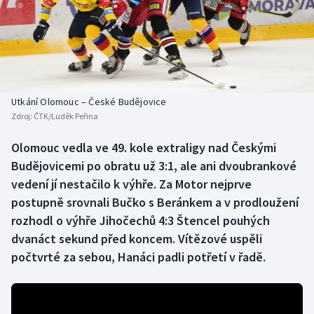
Baseball a softbal
Soutěže
Basketbal
Historické návraty
Biatlon
Aplikace ČT sport
Utkání Olomouc – České Budějovice
Boby a skeleton
AZ kvíz
Zdroj:
ČTK/Luděk Peřina
Box
Olomouc vedla ve 49. kole extraligy nad Českými
Budějovicemi po obratu už 3:1, ale ani dvoubrankové
Curling
vedení jí nestačilo k výhře. Za Motor nejprve
postupně srovnali Bučko s Beránkem a v prodloužení
Dostihy
rozhodl o výhře Jihočechů 4:3 Štencel pouhých
dvanáct sekund před koncem. Vítězové uspěli
Florbal
počtvrté za sebou, Hanáci padli potřetí v řadě.
Futsal
Golf