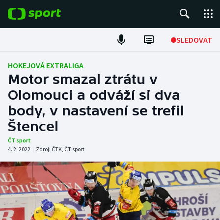
POPULÁRNÍ
SLEDOVAT
Fotbal
HOKEJOVÁ EXTRALIGA
Motor smazal ztrátu v
Hokej
Olomouci a odváží si dva
body, v nastavení se trefil
Tenis
Štencel
Atletika
ČT sport
4. 2. 2022
|
Zdroj:
ČTK
,
ČT sport
Cyklistika
DALŠÍ SPORTY
Americký fotbal
NEPŘEHLÉDNĚTE