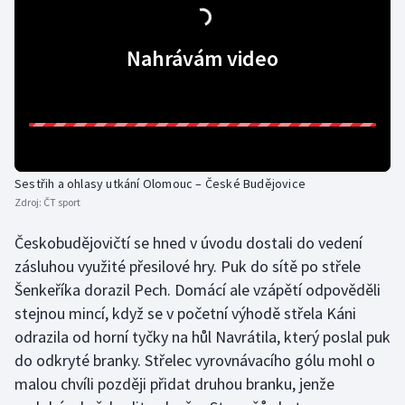
Gymnastika
Nahrávám video
Házená
Jezdectví
Judo
Sestřih a ohlasy utkání Olomouc – České Budějovice
Zdroj:
ČT sport
Krasobruslení
Českobudějovičtí se hned v úvodu dostali do vedení
Lezení
zásluhou využité přesilové hry. Puk do sítě po střele
Šenkeříka dorazil Pech. Domácí ale vzápětí odpověděli
Lyže a snowboard
stejnou mincí, když se v početní výhodě střela Káni
odrazila od horní tyčky na hůl Navrátila, který poslal puk
Moderní pětiboj
do odkryté branky. Střelec vyrovnávacího gólu mohl o
malou chvíli později přidat druhou branku, jenže
Motorsport