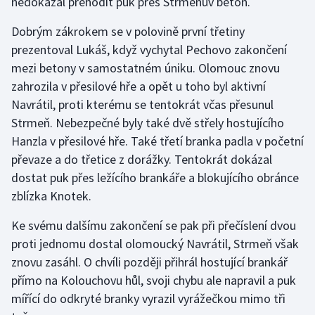
nedokázal přehodit puk přes Strmeňův beton.
Olympijské hry
Dobrým zákrokem se v polovině první třetiny
prezentoval Lukáš, když vychytal Pechovo zakončení
Parasport
mezi betony v samostatném úniku. Olomouc znovu
zahrozila v přesilové hře a opět u toho byl aktivní
Plavání
Navrátil, proti kterému se tentokrát včas přesunul
Strmeň. Nebezpečné byly také dvě střely hostujícího
Plážový volejbal
Hanzla v přesilové hře. Také třetí branka padla v početní
Ragby
převaze a do třetice z dorážky. Tentokrát dokázal
dostat puk přes ležícího brankáře a blokujícího obránce
Rychlobruslení
zblízka Knotek.
Rychlostní kanoistika
Ke svému dalšímu zakončení se pak při přečíslení dvou
proti jednomu dostal olomoucký Navrátil, Strmeň však
Short track
znovu zasáhl. O chvíli později přihrál hostující brankář
přímo na Kolouchovu hůl, svoji chybu ale napravil a puk
Sportovní střelba
mířící do odkryté branky vyrazil vyrážečkou mimo tři