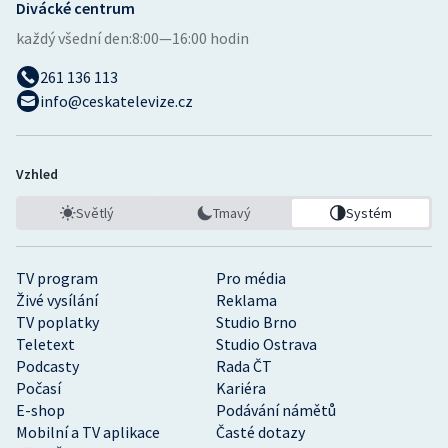
Divácké centrum
každý všední den:
8:00—16:00 hodin
261 136 113
info@ceskatelevize.cz
Vzhled
Světlý
Tmavý
Systém
TV program
Pro média
Živé vysílání
Reklama
TV poplatky
Studio Brno
Teletext
Studio Ostrava
Podcasty
Rada ČT
Počasí
Kariéra
E-shop
Podávání námětů
Mobilní a TV aplikace
Časté dotazy