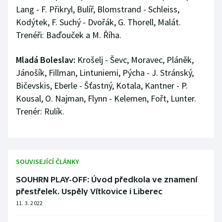
Lang - F. Přikryl, Bulíř, Blomstrand - Schleiss,
Kodýtek, F. Suchý - Dvořák, G. Thorell, Malát.
Trenéři: Baďouček a M. Říha.
Mladá Boleslav:
Krošelj - Ševc, Moravec, Pláněk,
Jánošík, Fillman, Lintuniemi, Pýcha - J. Stránský,
Bičevskis, Eberle - Šťastný, Kotala, Kantner - P.
Kousal, O. Najman, Flynn - Kelemen, Fořt, Lunter.
Trenér: Rulík.
SOUVISEJÍCÍ ČLÁNKY
SOUHRN PLAY-OFF: Úvod předkola ve znamení
přestřelek. Uspěly Vítkovice i Liberec
11. 3. 2022