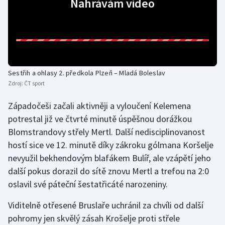
Nahrávám video
Gymnastika
Házená
Jezdectví
Sestřih a ohlasy 2. předkola Plzeň – Mladá Boleslav
Zdroj:
ČT sport
Judo
Západočeši začali aktivněji a vyloučení Kelemena
potrestal již ve čtvrté minutě úspěšnou dorážkou
Krasobruslení
Blomstrandovy střely Mertl. Další nedisciplinovanost
Lezení
hostí sice ve 12. minutě díky zákroku gólmana Koršelje
nevyužil bekhendovým blafákem Bulíř, ale vzápětí jeho
Lyže a snowboard
další pokus dorazil do sítě znovu Mertl a trefou na 2:0
oslavil své páteční šestatřicáté narozeniny.
Moderní pětiboj
Viditelně otřesené Bruslaře uchránil za chvíli od další
Motorsport
pohromy jen skvělý zásah Krošelje proti střele