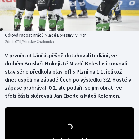
Baseball a softbal
Soutěže
Basketbal
Historické návraty
Biatlon
Aplikace ČT sport
Gólová radost hráčů Mladé Boleslavi v Plzni
Zdroj:
ČTK/Miroslav Chaloupka
Boby a skeleton
AZ kvíz
V prvním utkání úspěšně dotahovali Indiáni, ve
druhém Bruslaři. Hokejisté Mladé Boleslavi srovnali
Box
stav série předkola play-off s Plzní na 1:1, jelikož
Curling
dnes uspěli na západě Čech po výsledku 3:2. Hosté v
zápase prohrávali 0:2, ale podařil se jim obrat, ve
Dostihy
třetí části skórovali Jan Eberle a Miloš Kelemen.
Florbal
Futsal
Golf