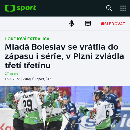
POPULÁRNÍ
SLEDOVAT
Fotbal
HOKEJOVÁ EXTRALIGA
Mladá Boleslav se vrátila do
Hokej
zápasu i série, v Plzni zvládla
třetí třetinu
Tenis
ČT sport
Atletika
12. 3. 2022
|
Zdroj:
ČT sport
,
ČTK
Cyklistika
DALŠÍ SPORTY
Americký fotbal
NEPŘEHLÉDNĚTE