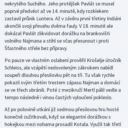
nekrytého Suchého. Jeho protějšek Pavlát se musel
Olympijské hry
poprvé předvést až ve 14. minutě, kdy rozklekem
zastavil průnik Luntera. Až v závěru první třetiny Indiáni
Parasport
ukončili svoji převahu dvěma fauly. V 18. minutě ale
dokázal Pavlát zlikvidovat dorážku na brankovišti
Plavání
volného Najmana a stihl se včas přesunout i proti
Šťastného střele bez přípravy.
Plážový volejbal
Po pauze ve vlastním oslabení prověřil Krošelje útočník
Ragby
Schleiss, ale vzápětí nedovoleným zákrokem nabídl
soupeři dlouhou přesilovku pět na tři. Tu však rychle
Rychlobruslení
pokazil svým třetím trestem zápasu Najman a domácí
se ve třech ubránili. Poté z mezikruží Mertl pálil vedle a
Rychlostní kanoistika
tempo následně i vinou častých vyloučení pokleslo.
Short track
Až po polovině utkání již sedmou přesilovou hru hosté
konečně zužitkovali, když se elegantní dorážkou s
Sportovní střelba
hokejkou mezi nohama prosadil Kotala. Využil tak třetí