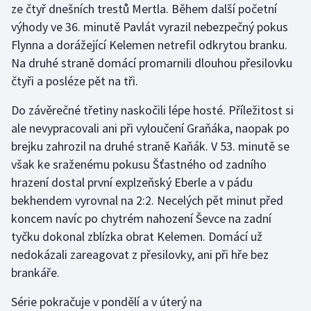
ze čtyř dnešních trestů Mertla. Během další početní
Stolní tenis
výhody ve 36. minutě Pavlát vyrazil nebezpečný pokus
Triatlon
Flynna a dorážející Kelemen netrefil odkrytou branku.
Na druhé straně domácí promarnili dlouhou přesilovku
Veslování
čtyři a posléze pět na tři.
Do závěrečné třetiny naskočili lépe hosté. Příležitost si
Vodní slalom
ale nevypracovali ani při vyloučení Graňáka, naopak po
Volejbal
brejku zahrozil na druhé straně Kaňák. V 53. minutě se
však ke sraženému pokusu Šťastného od zadního
Ostatní
hrazení dostal první explzeňský Eberle a v pádu
bekhendem vyrovnal na 2:2. Necelých pět minut před
koncem navíc po chytrém nahození Ševce na zadní
tyčku dokonal zblízka obrat Kelemen. Domácí už
nedokázali zareagovat z přesilovky, ani při hře bez
brankáře.
Série pokračuje v pondělí a v úterý na