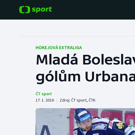
POPULÁRNÍ
DALŠÍ SPORTY
Fotbal
Americký fotbal
HOKEJOVÁ EXTRALIGA
Mladá Bolesla
Hokej
Baseball a softbal
gólům Urbana
Tenis
Basketbal
Atletika
Biatlon
ČT sport
17. 1. 2016
|
Zdroj:
ČT sport
,
ČTK
Cyklistika
Boby a skeleton
Box