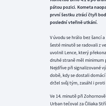
pátou pozici. Kometa naopa
první šestku ztrácí čtyři bo
poslední vteřině utkání.
V úvodu se hrálo bez šancí a 
šesté minutě se radovali z 
uvolnil Lence, který překon
druhé straně měl minimum p
Nejdříve při signalizované v
době, kdy se dostali domácí 
držel svůj tým, zasáhl i proti
Ve 14. minutě při Zohornově 
Urban tečoval za Čiliaka Stř