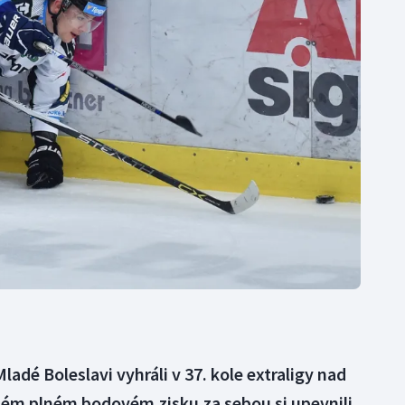
Moderní pětiboj
Triatlon
Motorsport
Veslování
Olympijské hry
Vodní slalom
Parasport
Volejbal
Plavání
Ostatní
Plážový volejbal
ladé Boleslavi vyhráli v 37. kole extraligy nad
ém plném bodovém zisku za sebou si upevnili