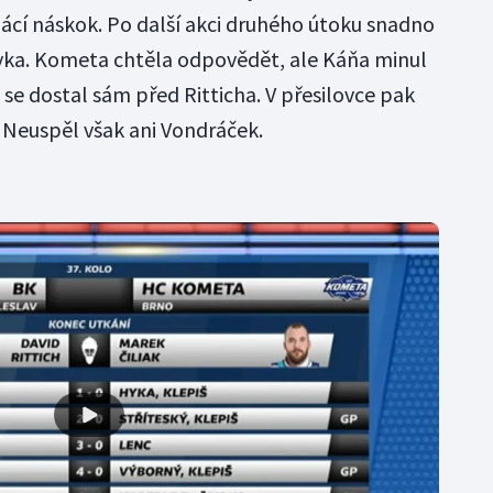
mácí náskok. Po další akci druhého útoku snadno
yka. Kometa chtěla odpovědět, ale Káňa minul
ý se dostal sám před Ritticha. V přesilovce pak
. Neuspěl však ani Vondráček.