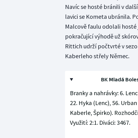
Navíc se hosté bránili v dal
lavici se Kometa ubránila. P
Malcově faulu odolali hosté je
pokračující výhodě už skórov
Rittich udrží počtvrté v sezo
Kaberleho střely Němec.
BK Mladá Bolesl
Branky a nahrávky: 6. Lenc 
22. Hyka (Lenc), 56. Urban 
Kaberle, Špirko). Rozhodčí:
Využití: 2:1. Diváci: 3467.