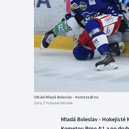
Curling
Dostihy
Florbal
Futsal
Golf
Gymnastika
Utkání Mladá Boleslav - Kometa Brno
Zdroj:
ČTK/Radek Petrášek
Mladá Boleslav - Hokejisté M
Kometou Brno 4:1 a po druh