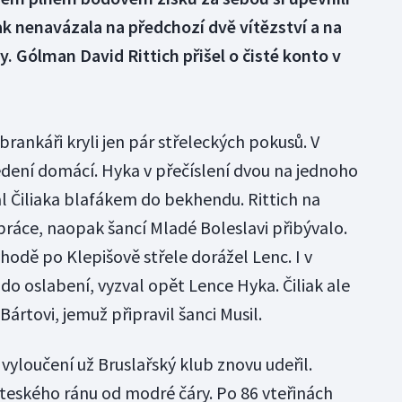
k nenavázala na předchozí dvě vítězství a na
dy. Gólman David Rittich přišel o čisté konto v
brankáři kryli jen pár střeleckých pokusů. V
vedení domácí. Hyka v přečíslení dvou na jednoho
al Čiliaka blafákem do bekhendu. Rittich na
ráce, naopak šancí Mladé Boleslavi přibývalo.
ýhodě po Klepišově střele dorážel Lenc. I v
do oslabení, vyzval opět Lence Hyka. Čiliak ale
 Bártovi, jemuž připravil šanci Musil.
vyloučení už Bruslařský klub znovu udeřil.
íteského ránu od modré čáry. Po 86 vteřinách