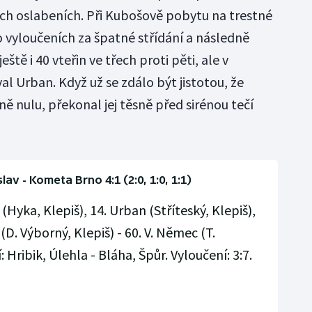
ších oslabeních. Při Kubošově pobytu na trestné
o vyloučeních za špatné střídání a následně
ště i 40 vteřin ve třech proti pěti, ale v
al Urban. Když už se zdálo být jistotou, že
ně nulu, překonal jej těsně před sirénou tečí
av - Kometa Brno 4:1 (2:0, 1:0, 1:1)
(Hyka, Klepiš), 14. Urban (Stříteský, Klepiš),
(D. Výborný, Klepiš) - 60. V. Němec (T.
 Hribik, Úlehla - Bláha, Špůr. Vyloučení: 3:7.