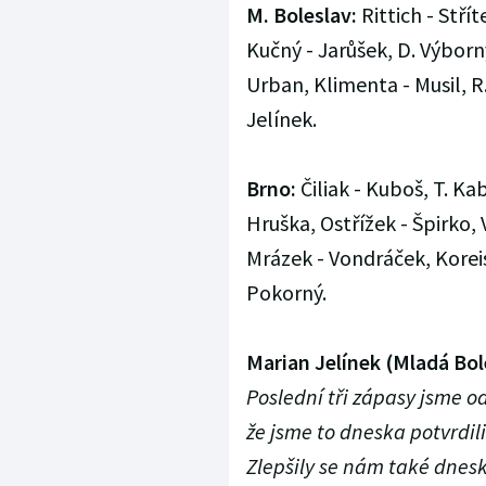
M. Boleslav:
Rittich - Stří
Kučný - Jarůšek, D. Výborný
Urban, Klimenta - Musil, R.
Jelínek.
Brno:
Čiliak - Kuboš, T. Kab
Hruška, Ostřížek - Špirko, 
Mrázek - Vondráček, Koreis
Pokorný.
Marian Jelínek (Mladá Bol
Poslední tři zápasy jsme od
že jsme to dneska potvrdili
Zlepšily se nám také dnesk