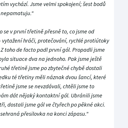
zatím vychází. Jsme velmi spokojení; šest bodů
i nepamatuju."
o se v první třetině přesně to, co jsme od
 vytažení hráči, protečování, rychlé protiútoky
Z toho de facto padl první gól. Propadli jsme
yla situace dva na jednoho. Pak jsme ještě
druhé třetině jsme po zbytečné chybě dostali
ředku té třetiny měli náznak dvou šancí, které
třetině jsme se nevzdávali, chtěli jsme to
nám dát nějaký kontaktní gól. Ubránili jsme
ři, dostali jsme gól ve čtyřech po pěkné akci.
 sehraná přesilovka na konci zápasu."