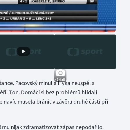
+ 3 další
 šance. Pacovský minul a Hyka neuspěl s
ěřil Ton. Domácí si bez problémů hlídali
navíc musela bránit v závěru druhé části při
 Brnu nijak zdramatizovat zápas nepodařilo.