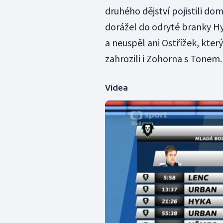
druhého dějství pojistili do
dorážel do odryté branky H
a neuspěl ani Ostřížek, kter
zahrozili i Zohorna s Tonem
Videa