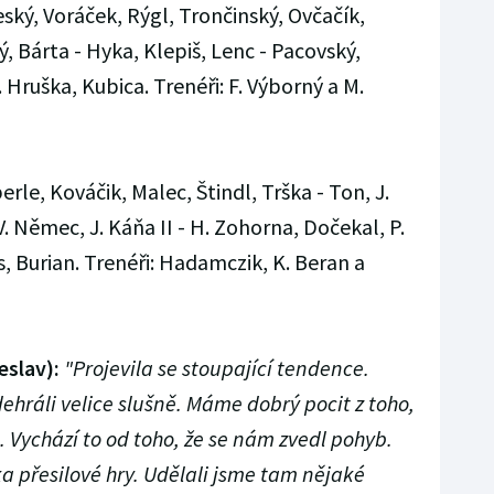
teský, Voráček, Rýgl, Trončinský, Ovčačík,
, Bárta - Hyka, Klepiš, Lenc - Pacovský,
 Hruška, Kubica. Trenéři: F. Výborný a M.
erle, Kováčik, Malec, Štindl, Trška - Ton, J.
V. Němec, J. Káňa II - H. Zohorna, Dočekal, P.
, Burian. Trenéři: Hadamczik, K. Beran a
eslav):
"Projevila se stoupající tendence.
ehráli velice slušně. Máme dobrý pocit z toho,
. Vychází to od toho, že se nám zvedl pohyb.
a přesilové hry. Udělali jsme tam nějaké