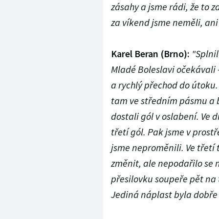
zásahy a jsme rádi, že to 
za víkend jsme neměli, an
Karel Beran (Brno):
"Splnil
Mladé Boleslavi očekávali -
a rychlý přechod do útoku. 
tam ve středním pásmu a b
dostali gól v oslabení. Ve 
třetí gól. Pak jsme v prost
jsme neproměnili. Ve třetí 
změnit, ale nepodařilo se 
přesilovku soupeře pět na t
Jediná náplast byla dobře