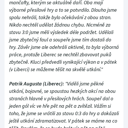
mančafty, kterým se aktuálně daří. Oba mají
výborné přesilové hry a to se potvrdilo. Dlouho jsme
spolu nehráli, takže bylo očekávání z obou stran.
Nikdo nechtěl udělat žádnou chybu. Nicméně za
stavu 3:0 jsme měli výsledek déle podržet. Udělali
jsme zbytečný faul a soupeře jsme tím dostali do
hry. Závěr jsme ale odehráli aktivně, to byla výborná
práce, protože Liberec se nechtěl zbavovat puků
zbytečně. Kluci předvedli vynikající výkon a v pátek
(v Liberci) se můžeme těšit na skvělé utkání."
Patrik Augusta (Liberec):
"Viděli jsme pěkné
utkání, bojovné, se spoustou hezkých akcí na obou
stranách hlavně v přesilových hrách. Soupeř dal o
jeden gól víc ve hře pět na pět a zvítězil. Vážím si
toho, že jsme se vrátili za stavu 0:3 do hry a dokázali
ještě utkání zdramatizovat. V pátek se máme na co