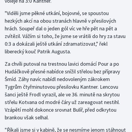
voleje na 3:0 Kantner.
"Viděli jsme pěkné utkání, bojovné, se spoustou
hezkých akcí na obou stranách hlavně v přesilových
hrách. Soupeř dal o jeden gól víc ve hře pět na pět a
zvítězil. Vážím si toho, že jsme se vrátili do hry za stavu
0:3 a dokázali ještě utkání zdramatizovat," řekl
liberecký kouč Patrik Augusta.
Za chvíli putoval na trestnou lavici domácí Pour a po
Hudáčkově přesné nabídce snížil střelou bez přípravy
Šmíd. Záhy navíc nabídl nedovoleným zákrokem
Tygrům čtyřminutovou přesilovku Kantner. Lencovu
šanci ještě Frodl vyrazil, ale ve 36. minutě na skrytou
střelu Kotvana od modré čáry už zareagovat nestihl.
Vzápětí mohl dokonce srovnat Bulíř, před odkrytou
brankou však selhal.
"Říkali jsme si v kabině, že se nesmíme jenom stáhnout