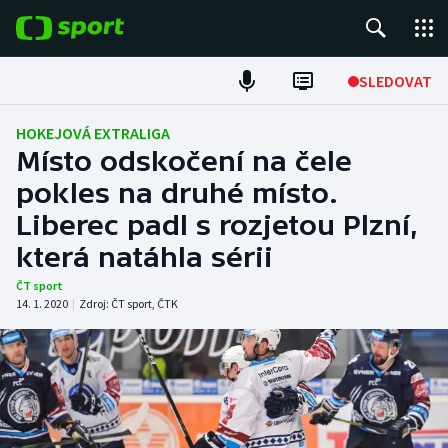
POPULÁRNÍ
SLEDOVAT
Fotbal
HOKEJOVÁ EXTRALIGA
Místo odskočení na čele
Hokej
pokles na druhé místo.
Liberec padl s rozjetou Plzní,
Tenis
která natáhla sérii
Atletika
ČT sport
14. 1. 2020
|
Zdroj:
ČT sport
,
ČTK
Cyklistika
DALŠÍ SPORTY
Americký fotbal
NEPŘEHLÉDNĚTE