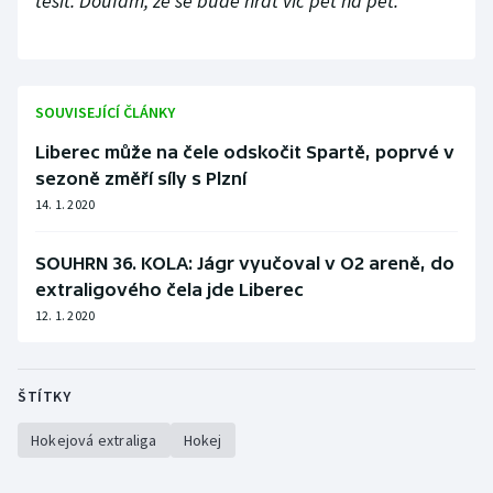
těšit. Doufám, že se bude hrát víc pět na pět."
SOUVISEJÍCÍ ČLÁNKY
Liberec může na čele odskočit Spartě, poprvé v
sezoně změří síly s Plzní
14. 1. 2020
SOUHRN 36. KOLA: Jágr vyučoval v O2 areně, do
extraligového čela jde Liberec
12. 1. 2020
ŠTÍTKY
Hokejová extraliga
Hokej