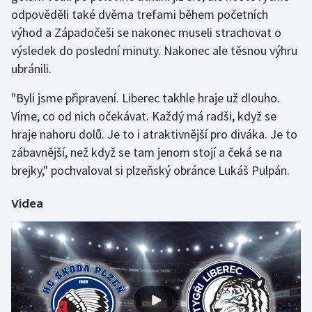
odpověděli také dvěma trefami během početních
výhod a Západočeši se nakonec museli strachovat o
Gymnastika
výsledek do poslední minuty. Nakonec ale těsnou výhru
Házená
ubránili.
"Byli jsme připravení. Liberec takhle hraje už dlouho.
Jezdectví
Víme, co od nich očekávat. Každý má radši, když se
Judo
hraje nahoru dolů. Je to i atraktivnější pro diváka. Je to
zábavnější, než když se tam jenom stojí a čeká se na
Krasobruslení
brejky," pochvaloval si plzeňský obránce Lukáš Pulpán.
Lezení
Videa
Lyže a snowboard
Moderní pětiboj
Motorsport