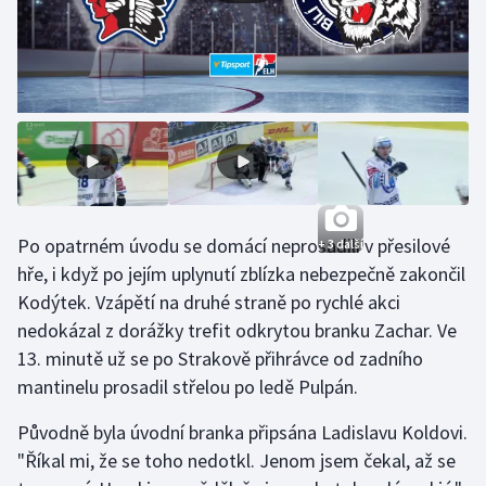
Olympijské hry
Parasport
Plavání
Plážový volejbal
Ragby
Po opatrném úvodu se domácí neprosadili v přesilové
+ 3 další
hře, i když po jejím uplynutí zblízka nebezpečně zakončil
Rychlobruslení
Kodýtek. Vzápětí na druhé straně po rychlé akci
nedokázal z dorážky trefit odkrytou branku Zachar. Ve
Rychlostní kanoistika
13. minutě už se po Strakově přihrávce od zadního
mantinelu prosadil střelou po ledě Pulpán.
Short track
Původně byla úvodní branka připsána Ladislavu Koldovi.
Sportovní střelba
"Říkal mi, že se toho nedotkl. Jenom jsem čekal, až se