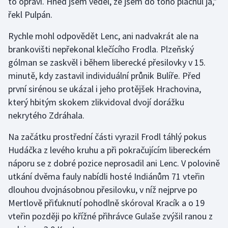
to opraví. Hned jsem věděl, že jsem do toho plácnul já,"
Stolní tenis
řekl Pulpán.
Triatlon
Rychle mohl odpovědět Lenc, ani nadvakrát ale na
brankovišti nepřekonal klečícího Frodla. Plzeňský
Veslování
gólman se zaskvěl i během liberecké přesilovky v 15.
minutě, kdy zastavil individuální průnik Bulíře. Před
Vodní slalom
první sirénou se ukázal i jeho protějšek Hrachovina,
který hbitým skokem zlikvidoval dvojí dorážku
Volejbal
nekrytého Zdráhala.
Ostatní
Na začátku prostřední části vyrazil Frodl táhlý pokus
Hudáčka z levého kruhu a při pokračujícím libereckém
náporu se z dobré pozice neprosadil ani Lenc. V polovině
utkání dvěma fauly nabídli hosté Indiánům 71 vteřin
dlouhou dvojnásobnou přesilovku, v níž nejprve po
Mertlově přiťuknutí pohodlně skóroval Kracík a o 19
vteřin později po křížné přihrávce Gulaše zvýšil ranou z