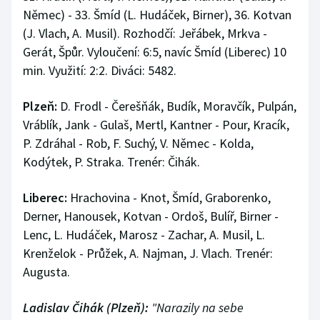
Němec) - 33. Šmíd (L. Hudáček, Birner), 36. Kotvan
(J. Vlach, A. Musil). Rozhodčí: Jeřábek, Mrkva -
Gerát, Špůr. Vyloučení: 6:5, navíc Šmíd (Liberec) 10
min. Využití: 2:2. Diváci: 5482.
Plzeň:
D. Frodl - Čerešňák, Budík, Moravčík, Pulpán,
Vráblík, Jank - Gulaš, Mertl, Kantner - Pour, Kracík,
P. Zdráhal - Rob, F. Suchý, V. Němec - Kolda,
Kodýtek, P. Straka. Trenér: Čihák.
Liberec:
Hrachovina - Knot, Šmíd, Graborenko,
Derner, Hanousek, Kotvan - Ordoš, Bulíř, Birner -
Lenc, L. Hudáček, Marosz - Zachar, A. Musil, L.
Krenželok - Průžek, A. Najman, J. Vlach. Trenér:
Augusta.
Ladislav Čihák (Plzeň):
"Narazily na sebe