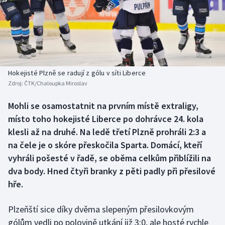
Baseball a softbal
Soutěže
Basketbal
Historické návraty
Biatlon
Aplikace ČT sport
Hokejisté Plzně se radují z gólu v síti Liberce
Boby a skeleton
AZ kvíz
Zdroj:
ČTK/Chaloupka Miroslav
Box
Mohli se osamostatnit na prvním místě extraligy,
místo toho hokejisté Liberce po dohrávce 24. kola
Curling
klesli až na druhé. Na ledě třetí Plzně prohráli 2:3 a
na čele je o skóre přeskočila Sparta. Domácí, kteří
Dostihy
vyhráli pošesté v řadě, se oběma celkům přiblížili na
dva body. Hned čtyři branky z pěti padly při přesilové
Florbal
hře.
Futsal
Plzeňští sice díky dvěma slepeným přesilovkovým
gólům vedli po polovině utkání již 3:0, ale hosté rychle
Golf