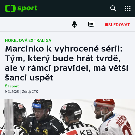
POPULÁRNÍ
SLEDOVAT
Fotbal
HOKEJOVÁ EXTRALIGA
Marcinko k vyhrocené sérii:
Hokej
Tým, který bude hrát tvrdě,
ale v rámci pravidel, má větší
Tenis
šanci uspět
Atletika
ČT sport
9. 3. 2025
|
Zdroj:
ČTK
Cyklistika
DALŠÍ SPORTY
Americký fotbal
NEPŘEHLÉDNĚTE