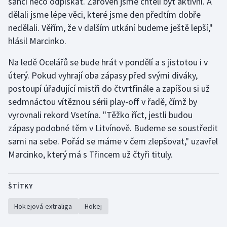
šanci něco odpískat. Zároveň jsme chtěli být aktivní. A
Stolní tenis
dělali jsme lépe věci, které jsme den předtím dobře
nedělali. Věřím, že v dalším utkání budeme ještě lepší,"
Triatlon
hlásil Marcinko.
Veslování
Na ledě Ocelářů se bude hrát v pondělí a s jistotou i v
úterý. Pokud vyhrají oba zápasy před svými diváky,
Vodní slalom
postoupí úřadující mistři do čtvrtfinále a zapíšou si už
sedmnáctou vítěznou sérii play-off v řadě, čímž by
Volejbal
vyrovnali rekord Vsetína. "Těžko říct, jestli budou
zápasy podobné těm v Litvínově. Budeme se soustředit
Ostatní
sami na sebe. Pořád se máme v čem zlepšovat," uzavřel
Marcinko, který má s Třincem už čtyři tituly.
ŠTÍTKY
Hokejová extraliga
Hokej