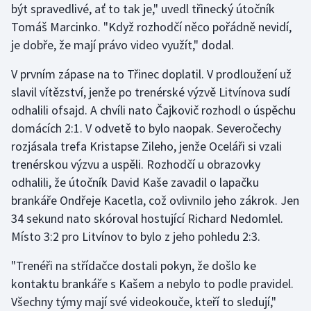
být spravedlivé, ať to tak je," uvedl třinecký útočník
Tomáš Marcinko. "Když rozhodčí něco pořádně nevidí,
Gymnastika
je dobře, že mají právo video využít," dodal.
Házená
V prvním zápase na to Třinec doplatil. V prodloužení už
slavil vítězství, jenže po trenérské výzvě Litvínova sudí
Jezdectví
odhalili ofsajd. A chvíli nato Čajkovič rozhodl o úspěchu
domácích 2:1. V odvetě to bylo naopak. Severočechy
Judo
rozjásala trefa Kristapse Zileho, jenže Oceláři si vzali
trenérskou výzvu a uspěli. Rozhodčí u obrazovky
Krasobruslení
odhalili, že útočník David Kaše zavadil o lapačku
Lezení
brankáře Ondřeje Kacetla, což ovlivnilo jeho zákrok. Jen
34 sekund nato skóroval hostující Richard Nedomlel.
Lyže a snowboard
Místo 3:2 pro Litvínov to bylo z jeho pohledu 2:3.
"Trenéři na střídačce dostali pokyn, že došlo ke
Moderní pětiboj
kontaktu brankáře s Kašem a nebylo to podle pravidel.
Motorsport
Všechny týmy mají své videokouče, kteří to sledují,"