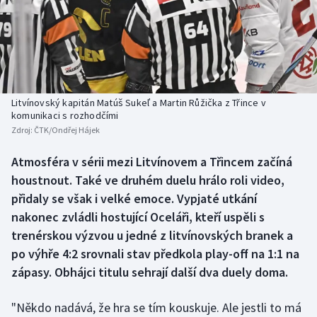
Baseball a softbal
Soutěže
Basketbal
Historické návraty
Biatlon
Aplikace ČT sport
Litvínovský kapitán Matúš Sukeľ a Martin Růžička z Třince v
Boby a skeleton
AZ kvíz
komunikaci s rozhodčími
Zdroj:
ČTK/Ondřej Hájek
Box
Atmosféra v sérii mezi Litvínovem a Třincem začíná
houstnout. Také ve druhém duelu hrálo roli video,
Curling
přidaly se však i velké emoce. Vypjaté utkání
Dostihy
nakonec zvládli hostující Oceláři, kteří uspěli s
trenérskou výzvou u jedné z litvínovských branek a
Florbal
po výhře 4:2 srovnali stav předkola play-off na 1:1 na
zápasy. Obhájci titulu sehrají další dva duely doma.
Futsal
"Někdo nadává, že hra se tím kouskuje. Ale jestli to má
Golf