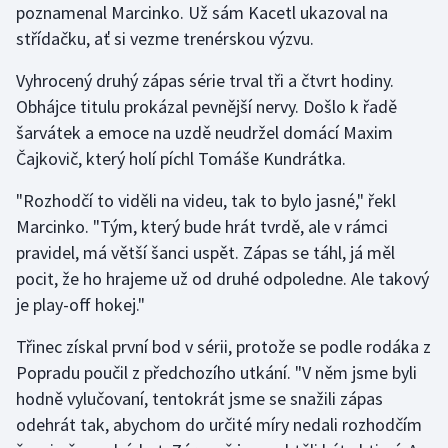
poznamenal Marcinko. Už sám Kacetl ukazoval na
Olympijské hry
střídačku, ať si vezme trenérskou výzvu.
Parasport
Vyhrocený druhý zápas série trval tři a čtvrt hodiny.
Obhájce titulu prokázal pevnější nervy. Došlo k řadě
Plavání
šarvátek a emoce na uzdě neudržel domácí Maxim
Čajkovič, který holí píchl Tomáše Kundrátka.
Plážový volejbal
"Rozhodčí to viděli na videu, tak to bylo jasné," řekl
Ragby
Marcinko. "Tým, který bude hrát tvrdě, ale v rámci
pravidel, má větší šanci uspět. Zápas se táhl, já měl
Rychlobruslení
pocit, že ho hrajeme už od druhé odpoledne. Ale takový
je play-off hokej."
Rychlostní kanoistika
Třinec získal první bod v sérii, protože se podle rodáka z
Short track
Popradu poučil z předchozího utkání. "V něm jsme byli
hodně vylučovaní, tentokrát jsme se snažili zápas
Sportovní střelba
odehrát tak, abychom do určité míry nedali rozhodčím