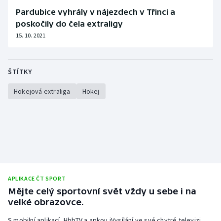
Stolní tenis
Pardubice vyhrály v nájezdech v Třinci a
poskočily do čela extraligy
Triatlon
15. 10. 2021
Veslování
ŠTÍTKY
Vodní slalom
Hokejová extraliga
Hokej
Volejbal
Ostatní
APLIKACE ČT SPORT
Mějte celý sportovní svět vždy u sebe i na
velké obrazovce.
S mobilní aplikací, HbbTV a apkou iVysílání ve své chytré televizi