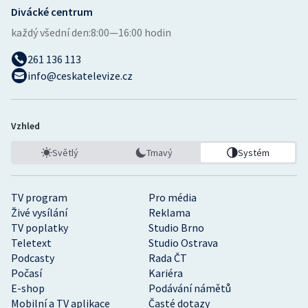
Divácké centrum
každý všední den:
8:00—16:00 hodin
261 136 113
info@ceskatelevize.cz
Vzhled
Světlý
Tmavý
Systém
TV program
Pro média
Živé vysílání
Reklama
TV poplatky
Studio Brno
Teletext
Studio Ostrava
Podcasty
Rada ČT
Počasí
Kariéra
E-shop
Podávání námětů
Mobilní a TV aplikace
Časté dotazy