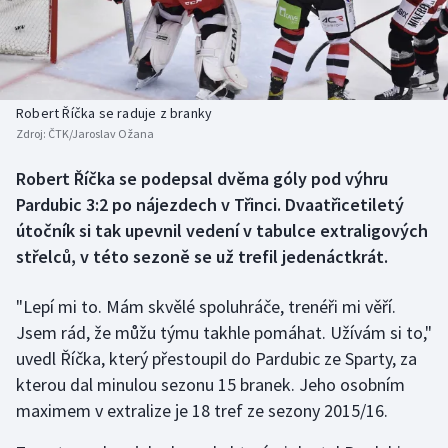
Baseball a softbal
Soutěže
Basketbal
Historické návraty
Biatlon
Aplikace ČT sport
Robert Říčka se raduje z branky
Zdroj:
ČTK/Jaroslav Ožana
Boby a skeleton
AZ kvíz
Robert Říčka se podepsal dvěma góly pod výhru
Pardubic 3:2 po nájezdech v Třinci. Dvaatřicetiletý
Box
útočník si tak upevnil vedení v tabulce extraligových
Curling
střelců, v této sezoně se už trefil jedenáctkrát.
Dostihy
"Lepí mi to. Mám skvělé spoluhráče, trenéři mi věří.
Jsem rád, že můžu týmu takhle pomáhat. Užívám si to,"
Florbal
uvedl Říčka, který přestoupil do Pardubic ze Sparty, za
kterou dal minulou sezonu 15 branek. Jeho osobním
Futsal
maximem v extralize je 18 tref ze sezony 2015/16.
Golf