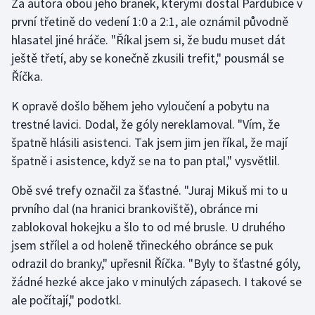
Za autora obou jeho branek, kterými dostal Pardubice v
první třetině do vedení 1:0 a 2:1, ale oznámil původně
Gymnastika
hlasatel jiné hráče. "Říkal jsem si, že budu muset dát
ještě třetí, aby se konečně zkusili trefit," pousmál se
Házená
Říčka.
Jezdectví
K opravě došlo během jeho vyloučení a pobytu na
trestné lavici. Dodal, že góly nereklamoval. "Vím, že
Judo
špatně hlásili asistenci. Tak jsem jim jen říkal, že mají
špatně i asistence, když se na to pan ptal," vysvětlil.
Krasobruslení
Obě své trefy označil za šťastné. "Juraj Mikuš mi to u
Lezení
prvního dal (na hranici brankoviště), obránce mi
zablokoval hokejku a šlo to od mé brusle. U druhého
Lyže a snowboard
jsem střílel a od holeně třineckého obránce se puk
odrazil do branky," upřesnil Říčka. "Byly to šťastné góly,
Moderní pětiboj
žádné hezké akce jako v minulých zápasech. I takové se
ale počítají," podotkl.
Motorsport