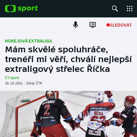
POPULÁRNÍ
SLEDOVAT
Fotbal
HOKEJOVÁ EXTRALIGA
Mám skvělé spoluhráče,
Hokej
trenéři mi věří, chválí nejlepší
extraligový střelec Říčka
Tenis
ČT sport
Atletika
16. 10. 2021
|
Zdroj:
ČTK
Cyklistika
DALŠÍ SPORTY
Americký fotbal
NEPŘEHLÉDNĚTE