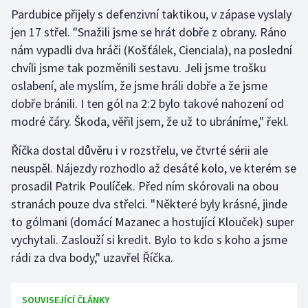
Pardubice přijely s defenzivní taktikou, v zápase vyslaly
Olympijské hry
jen 17 střel. "Snažili jsme se hrát dobře z obrany. Ráno
nám vypadli dva hráči (Košťálek, Cienciala), na poslední
Parasport
chvíli jsme tak pozměnili sestavu. Jeli jsme trošku
oslabení, ale myslím, že jsme hráli dobře a že jsme
Plavání
dobře bránili. I ten gól na 2:2 bylo takové nahození od
Plážový volejbal
modré čáry. Škoda, věřil jsem, že už to ubráníme," řekl.
Říčka dostal důvěru i v rozstřelu, ve čtvrté sérii ale
Ragby
neuspěl. Nájezdy rozhodlo až desáté kolo, ve kterém se
prosadil Patrik Poulíček. Před ním skórovali na obou
Rychlobruslení
stranách pouze dva střelci. "Některé byly krásné, jinde
Rychlostní kanoistika
to gólmani (domácí Mazanec a hostující Klouček) super
vychytali. Zaslouží si kredit. Bylo to kdo s koho a jsme
Short track
rádi za dva body," uzavřel Říčka.
Sportovní střelba
SOUVISEJÍCÍ ČLÁNKY