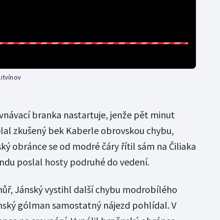
Litvínov
vnávací branka nastartuje, jenže pět minut
lal zkušený bek Kaberle obrovskou chybu,
ský obránce se od modré čáry řítil sám na Čiliaka
endu poslal hosty podruhé do vedení.
hůř, Jánský vystihl další chybu modrobílého
venský gólman samostatný nájezd pohlídal. V