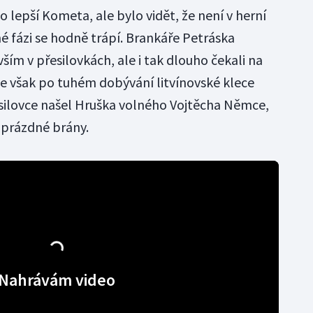
o lepší Kometa, ale bylo vidět, že není v herní
 fázi se hodně trápí. Brankáře Petráska
ím v přesilovkách, ale i tak dlouho čekali na
se však po tuhém dobývání litvínovské klece
silovce našel Hruška volného Vojtěcha Němce,
 prázdné brány.
Nahrávám video