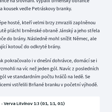
šance na srovnání. Vypálil brněnský obránce
la kousek vedle Petráskovy branky.
lépe hosté, kteří velmi brzy zmrazili zaplněnou
utě pláchl brněnské obraně Jánský a jeho střela
yče do brány. Následně mohl snížit Němec, ale
ící kotouč do odkryté brány.
k pokračovalo i v dnešní dohrávce, domácí se i
zmohli na víc než jeden gól. Navíc z posledních
ól ve standardním počtu hráčů na ledě. Se
vicemi vstřelili Brňané branku v početní výhodě.
 Verva Litvínov 1:3 (0:1, 1:1, 0:1)