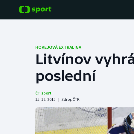
POPULÁRNÍ
DALŠÍ SPORTY
Fotbal
Americký fotbal
HOKEJOVÁ EXTRALIGA
Litvínov vyhrá
Hokej
Baseball a softbal
poslední
Tenis
Basketbal
Atletika
Biatlon
ČT sport
15. 12. 2015
|
Zdroj:
ČTK
Cyklistika
Boby a skeleton
Box