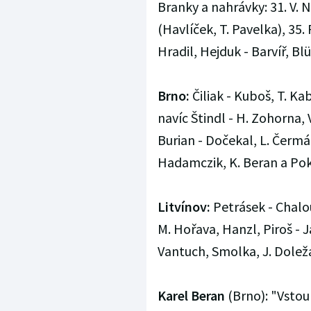
Branky a nahrávky: 31. V. N
(Havlíček, T. Pavelka), 35.
Hradil, Hejduk - Barvíř, Blüm
Brno:
Čiliak - Kuboš, T. Ka
navíc Štindl - H. Zohorna,
Burian - Dočekal, L. Čermák
Hadamczik, K. Beran a Pok
Litvínov:
Petrásek - Chalou
M. Hořava, Hanzl, Piroš - J
Vantuch, Smolka, J. Doležal
Karel Beran
(Brno): "Vstou