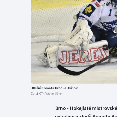
Curling
Dostihy
Florbal
Futsal
Golf
Gymnastika
Utkání Kometa Brno - Litvínov
Zdroj:
ČT4/Václav Šálek
Brno - Hokejisté mistrovskéh
extraligy na ledě Komety Brn