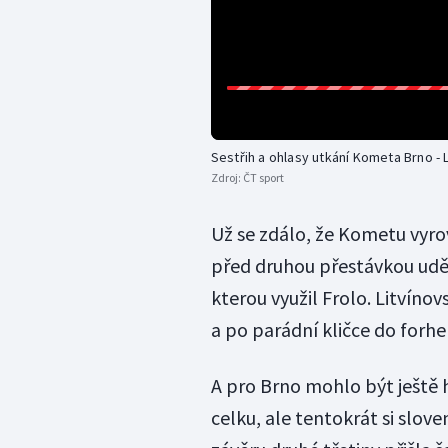
Sestřih a ohlasy utkání Kometa Brno - 
Zdroj:
ČT sport
Už se zdálo, že Kometu vyro
před druhou přestávkou udě
kterou využil Frolo. Litvínov
a po parádní kličce do forh
A pro Brno mohlo být ještě 
celku, ale tentokrát si slo