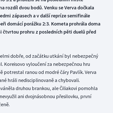
a rozdíl dvou bodů. Venku se Verva dočkala
dmi zápasech a v další repríze semifinále
peři domácí porážku 2:3. Kometa prohrála doma
si čtvrtou prohru z posledních pěti duelů před
 velmi dobře, od začátku utkání byl nebezpečný
aul. Koreisovo vyloučení za nebezpečnou hru
 potrestal ranou od modré čáry Pavlík. Verva
ané hráli nedisciplinovaně a chybovali.
váněla druhou brankou, ale Čiliakovi pomohla
nevyužil ani dvojnásobnou přesilovku, první
ženě.