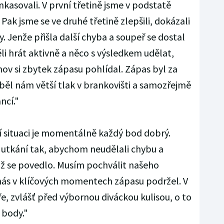
nkasovali. V první třetině jsme v podstatě
Pak jsme se ve druhé třetině zlepšili, dokázali
y. Jenže přišla další chyba a soupeř se dostal
ěli hrát aktivně a něco s výsledkem udělat,
ínov si zbytek zápasu pohlídal. Zápas byl za
yběl nám větší tlak v brankovišti a samozřejmě
ncí."
ší situaci je momentálně každý bod dobrý.
o utkání tak, abychom neudělali chybu a
což se povedlo. Musím pochválit našeho
nás v klíčových momentech zápasu podržel. V
e, zvlášť před výbornou diváckou kulisou, o to
i body."