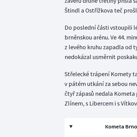
závěru druhé třetiny přišla 
Štindl a Ostřížkova teč proš
Do poslední části vstoupili 
brněnskou arénu. Ve 44. min
z levého kruhu zapadla od t
nedokázal usměrnit poskakuj
Střelecké trápení Komety ta
v pátém utkání za sebou nev
čtyř zápasů nedala Kometa g
Zlínem, s Libercem i s Vítko
Kometa Brno -