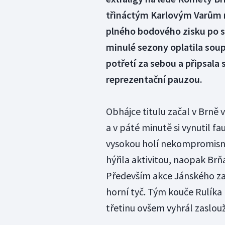
třináctým Karlovým Varům n
plného bodového zisku po se
minulé sezony oplatila sou
potřetí za sebou a připsala 
reprezentační pauzou.
Obhájce titulu začal v Brně
a v páté minutě si vynutil f
vysokou holí nekompromisně
hýřila aktivitou, naopak Brň
Především akce Jánského za
horní tyč. Tým kouče Rulíka 
třetinu ovšem vyhrál zaslou