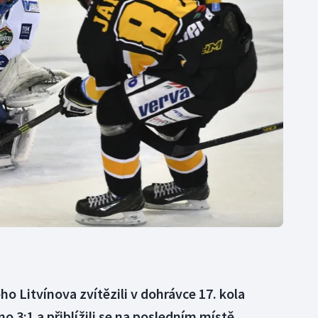
Moderní pětiboj
Triatlon
Motorsport
Veslování
Olympijské hry
Vodní slalom
Parasport
Volejbal
Plavání
Ostatní
Plážový volejbal
o Litvínova zvítězili v dohrávce 17. kola
o 3:1 a přiblížili se na posledním místě