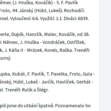
ěmec (J. Hruška, Kováčik) - 5. F. Pavlík
 Frolo, 44. Jánský (Hübl, Lukeš). Rozhodčí:
el. Vyloučení: 6:6. Využití: 1:1. Diváci: 6839.
berle, Dujsík, Hanzlík, Malec, Kováčik, od 38.
 V. Němec, J. Hruška - Vondráček, Ostřížek,
, J. Káňa II - Mrázek, Koreis, Raška. Trenéři:
orný.
pka, Kubát, F. Pavlík, T. Pavelka, Frolo, Gula -
ánský, Hübl, Lukeš - Jurčík, Havlíček, Gerhát -
. Trenéři: Rulík a Šlégr.
pili jsme do utkání špatně. Poznamenalo ho