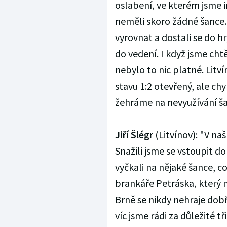
oslabení, ve kterém jsme i
neměli skoro žádné šance. 
vyrovnat a dostali se do hr
do vedení. I když jsme cht
nebylo to nic platné. Litv
stavu 1:2 otevřený, ale ch
žehráme na nevyužívání ša
Jiří Šlégr
(Litvínov): "V na
Snažili jsme se vstoupit d
vyčkali na nějaké šance, 
brankáře Petráska, který 
Brně se nikdy nehraje dobř
víc jsme rádi za důležité tř