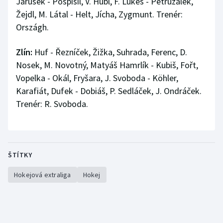
Jarůšek - Pospíšil, V. Hübl, F. Lukeš - Petružálek,
Žejdl, M. Látal - Helt, Jícha, Zygmunt. Trenér:
Országh.
Zlín:
Huf - Řezníček, Žižka, Suhrada, Ferenc, D.
Nosek, M. Novotný, Matyáš Hamrlík - Kubiš, Fořt,
Vopelka - Okál, Fryšara, J. Svoboda - Köhler,
Karafiát, Dufek - Dobiáš, P. Sedláček, J. Ondráček.
Trenér: R. Svoboda.
ŠTÍTKY
Hokejová extraliga
Hokej