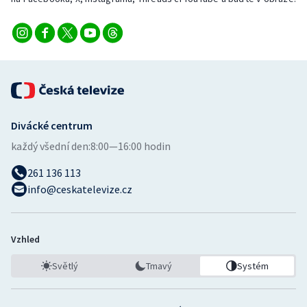
Divácké centrum
každý všední den:
8:00—16:00 hodin
261 136 113
info@ceskatelevize.cz
Vzhled
Světlý
Tmavý
Systém