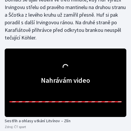
Irvingovu střelu od pravého mantinelu na druhou stranu
Gymnastika
a Ščotka z levého kruhu už zamířil přesně. Huf si pak
poradil s další Irvingovou ránou. Na druhé straně po
Házená
Karafiátově přihrávce před odkrytou brankou neuspěl
tečující Köhler.
Jezdectví
Judo
Krasobruslení
Nahrávám video
Lezení
Lyže a snowboard
Moderní pětiboj
Sestřih a ohlasy utkání Litvínov – Zlín
Motorsport
Zdroj:
ČT sport