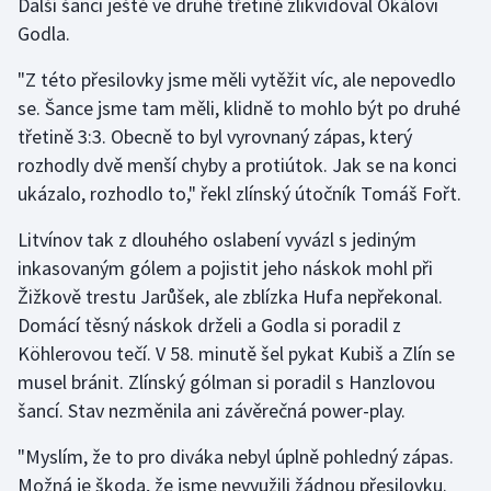
Další šanci ještě ve druhé třetině zlikvidoval Okálovi
Stolní tenis
Godla.
Triatlon
"Z této přesilovky jsme měli vytěžit víc, ale nepovedlo
se. Šance jsme tam měli, klidně to mohlo být po druhé
Veslování
třetině 3:3. Obecně to byl vyrovnaný zápas, který
rozhodly dvě menší chyby a protiútok. Jak se na konci
Vodní slalom
ukázalo, rozhodlo to," řekl zlínský útočník Tomáš Fořt.
Volejbal
Litvínov tak z dlouhého oslabení vyvázl s jediným
inkasovaným gólem a pojistit jeho náskok mohl při
Ostatní
Žižkově trestu Jarůšek, ale zblízka Hufa nepřekonal.
Domácí těsný náskok drželi a Godla si poradil z
Köhlerovou tečí. V 58. minutě šel pykat Kubiš a Zlín se
musel bránit. Zlínský gólman si poradil s Hanzlovou
šancí. Stav nezměnila ani závěrečná power-play.
"Myslím, že to pro diváka nebyl úplně pohledný zápas.
Možná je škoda, že jsme nevyužili žádnou přesilovku.