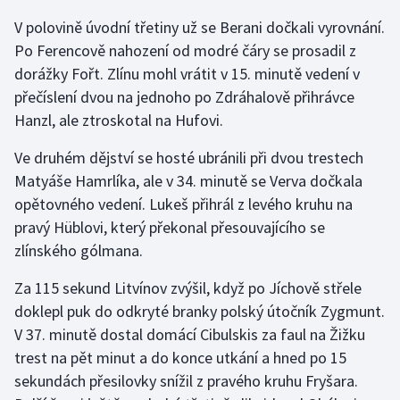
V polovině úvodní třetiny už se Berani dočkali vyrovnání.
Olympijské hry
Po Ferencově nahození od modré čáry se prosadil z
Parasport
dorážky Fořt. Zlínu mohl vrátit v 15. minutě vedení v
přečíslení dvou na jednoho po Zdráhalově přihrávce
Plavání
Hanzl, ale ztroskotal na Hufovi.
Plážový volejbal
Ve druhém dějství se hosté ubránili při dvou trestech
Matyáše Hamrlíka, ale v 34. minutě se Verva dočkala
Ragby
opětovného vedení. Lukeš přihrál z levého kruhu na
pravý Hüblovi, který překonal přesouvajícího se
Rychlobruslení
zlínského gólmana.
Rychlostní kanoistika
Za 115 sekund Litvínov zvýšil, když po Jíchově střele
doklepl puk do odkryté branky polský útočník Zygmunt.
Short track
V 37. minutě dostal domácí Cibulskis za faul na Žižku
trest na pět minut a do konce utkání a hned po 15
Sportovní střelba
sekundách přesilovky snížil z pravého kruhu Fryšara.