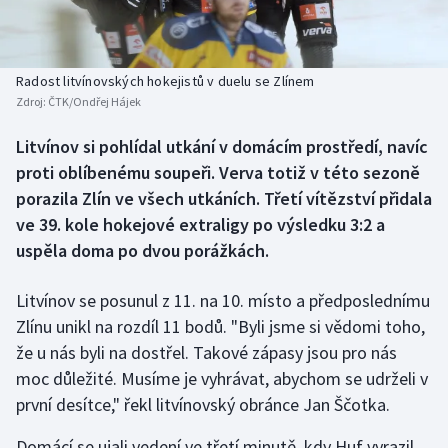
Baseball a softbal
Soutěže
Basketbal
Historické návraty
Radost litvínovských hokejistů v duelu se Zlínem
Zdroj:
ČTK/Ondřej Hájek
Biatlon
Aplikace ČT sport
Litvínov si pohlídal utkání v domácím prostředí, navíc
Boby a skeleton
AZ kvíz
proti oblíbenému soupeři. Verva totiž v této sezoně
porazila Zlín ve všech utkáních. Třetí vítězství přidala
Box
ve 39. kole hokejové extraligy po výsledku 3:2 a
uspěla doma po dvou porážkách.
Curling
Litvínov se posunul z 11. na 10. místo a předposlednímu
Dostihy
Zlínu unikl na rozdíl 11 bodů. "Byli jsme si vědomi toho,
Florbal
že u nás byli na dostřel. Takové zápasy jsou pro nás
moc důležité. Musíme je vyhrávat, abychom se udrželi v
Futsal
první desítce," řekl litvínovský obránce Jan Ščotka.
Domácí se ujali vedení ve třetí minutě, kdy Huf vyrazil
Golf