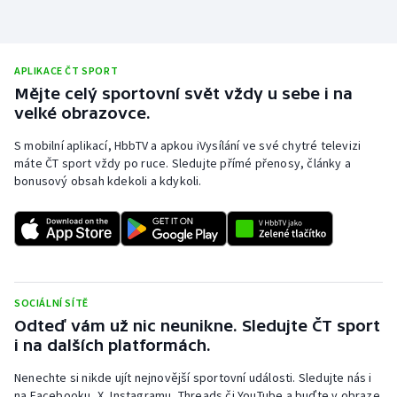
APLIKACE ČT SPORT
Mějte celý sportovní svět vždy u sebe i na
velké obrazovce.
S mobilní aplikací, HbbTV a apkou iVysílání ve své chytré televizi
máte ČT sport vždy po ruce. Sledujte přímé přenosy, články a
bonusový obsah kdekoli a kdykoli.
SOCIÁLNÍ SÍTĚ
Odteď vám už nic neunikne. Sledujte ČT sport
i na dalších platformách.
Nenechte si nikde ujít nejnovější sportovní události. Sledujte nás i
na Facebooku, X, Instagramu, Threads či YouTube a buďte v obraze.