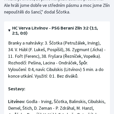
Ale hráli jsme dobře ve středním pásmu a moc jsme Zlín
nepouštěli do šancí," dodal Ščotka.
HC Verva Litvínov - PSG Berani Zlín 3:2 (1:1,
2:1, 0:0)
Branky a nahrávky: 3. Ščotka (Petružálek, Irving),
34. V. Hübl (F. Lukeš, Pospíšil), 36. Zygmunt (Jícha) -
11. Fořt (Ferenc), 38. Fryšara (Řezníček, Vopelka).
Rozhodčí: Pešina, Lacina - Ondráček, Špůr.
Vyloučení: 0:4, navíc Cibulskis (Litvínov) 5 min. a do
konce utkání. Využití: 0:1. Bez diváků.
Sestavy:
Litvínov:
Godla - Irving, Ščotka, Balinskis, Cibulskis,
Demel, Štich, D. Zeman - P. Zdráhal, M. Hanzl,