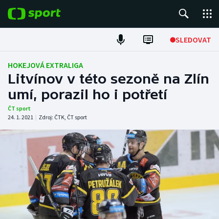
POPULÁRNÍ
SLEDOVAT
Fotbal
HOKEJOVÁ EXTRALIGA
Litvínov v této sezoně na Zlín
Hokej
umí, porazil ho i potřetí
Tenis
ČT sport
24. 1. 2021
|
Zdroj:
ČTK
,
ČT sport
Atletika
Cyklistika
DALŠÍ SPORTY
Americký fotbal
NEPŘEHLÉDNĚTE