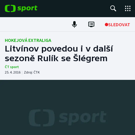
POPULÁRNÍ
SLEDOVAT
Fotbal
HOKEJOVÁ EXTRALIGA
Litvínov povedou i v další
Hokej
sezoně Rulík se Šlégrem
Tenis
ČT sport
25. 4. 2016
|
Zdroj:
ČTK
Atletika
Cyklistika
DALŠÍ SPORTY
Americký fotbal
NEPŘEHLÉDNĚTE