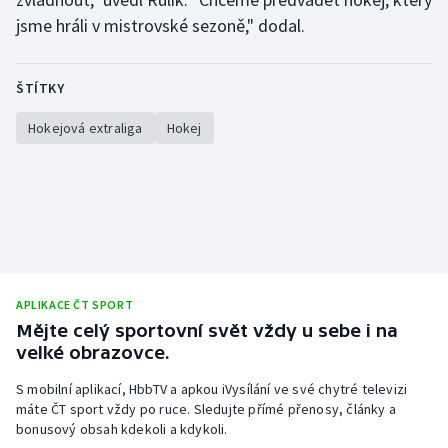
Stolní tenis
jsme hráli v mistrovské sezoně," dodal.
Triatlon
ŠTÍTKY
Veslování
Hokejová extraliga
Hokej
Vodní slalom
Volejbal
Ostatní
APLIKACE ČT SPORT
Mějte celý sportovní svět vždy u sebe i na
velké obrazovce.
S mobilní aplikací, HbbTV a apkou iVysílání ve své chytré televizi
máte ČT sport vždy po ruce. Sledujte přímé přenosy, články a
bonusový obsah kdekoli a kdykoli.