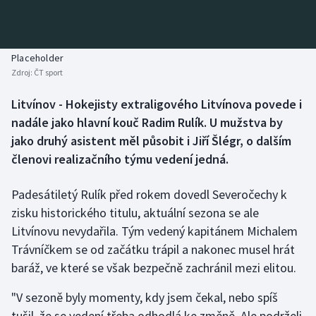
Baseball a softbal
Soutěže
Basketbal
Historické návraty
Placeholder
Zdroj:
ČT sport
Biatlon
Aplikace ČT sport
Litvínov - Hokejisty extraligového Litvínova povede i
Boby a skeleton
AZ kvíz
nadále jako hlavní kouč Radim Rulík. U mužstva by
jako druhý asistent měl působit i Jiří Šlégr, o dalším
Box
členovi realizačního týmu vedení jedná.
Curling
Padesátiletý Rulík před rokem dovedl Severočechy k
zisku historického titulu, aktuální sezona se ale
Dostihy
Litvínovu nevydařila. Tým vedený kapitánem Michalem
Florbal
Trávníčkem se od začátku trápil a nakonec musel hrát
baráž, ve které se však bezpečně zachránil mezi elitou.
Futsal
"V sezoně byly momenty, kdy jsem čekal, nebo spíš
tušil, že se vedení třeba odhodlá ke změně. Ale podrželi
Golf