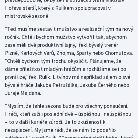
Hořava starší, který s Rulíkem spolupracoval v
Olympijské hry
mistrovské sezoně.
Parasport
"Teď musíme sestavit mužstvo a realizační tým na nový
ročník. Chtěli bychom mužstvo vytvořit tak, abychom
Plavání
zase měli dvě produktivní lajny," řekl bývalý trenér
Plzně, Karlových Varů, Znojma, Sparty nebo Chomutova.
Plážový volejbal
"Chtěli bychom tým trochu okysličit. Plánujeme, že
dáme příležitost mladým hráčům a rozhlížíme se i po
Ragby
první lize," řekl Rulík. Litvínov má například zájem o své
Rychlobruslení
bývalé hráče Jakuba Petružálka, Jakuba Černého nebo
Juraje Majdana.
Rychlostní kanoistika
"Myslím, že tahle sezona bude pro všechny ponaučení.
Short track
Hráči, kteří zažili poslední dvě – úspěšnou i neúspěšnou
– to v další kariéře zúročí. Je to zkušenost k
Sportovní střelba
nezaplacení. My jsme rádi, že se nám to podařilo
zvládnout," uvedl Rulík. "Chceme předvádět hokej, který