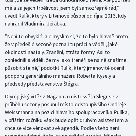
mě a za jejich trpělivost jsem byl samozřejmě rád,"
Gymnastika
uvedl Rulík, který v Litvínově působí od října 2013, kdy
nahradil Vladimíra Jeřábka.
Házená
"Není to obvyklé, ale myslím si, že to bylo hlavně proto,
Jezdectví
že v předešlé sezoně poznali tu práci a věděli, jaké
okolnosti nastaly. Zranění, ztráta formy. Asi to
Judo
zohlednili a viděli, že my jako trenéři se na ně snažíme
působit stejně," podotkl Rulík, který jmenovitě ocenil
Krasobruslení
podporu generálního manažera Roberta Kysely a
předsedy představenstva Šlégra.
Lezení
Olympijský vítěz z Nagana a mistr světa Šlégr se v
Lyže a snowboard
průběhu sezony posunul místo odstoupivšího Ondřeje
Weissmanna na pozici hlavního spolupracovníka Rulíka,
Moderní pětiboj
v příštím ročníku však bude opět druhým asistentem a
chce se více věnovat své agendě. Podle všeho není
Motorsport
pravděpodobné, že by se na střídačku vrátil Miloslav