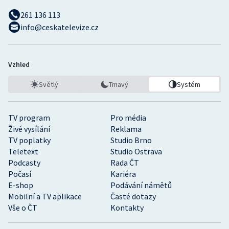
261 136 113
info@ceskatelevize.cz
Vzhled
Světlý
Tmavý
Systém
TV program
Pro média
Živé vysílání
Reklama
TV poplatky
Studio Brno
Teletext
Studio Ostrava
Podcasty
Rada ČT
Počasí
Kariéra
E-shop
Podávání námětů
Mobilní a TV aplikace
Časté dotazy
Vše o ČT
Kontakty