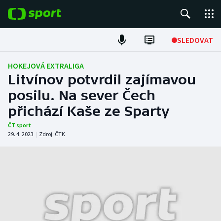
POPULÁRNÍ
SLEDOVAT
Fotbal
HOKEJOVÁ EXTRALIGA
Litvínov potvrdil zajímavou
Hokej
posilu. Na sever Čech
přichází Kaše ze Sparty
Tenis
ČT sport
Atletika
29. 4. 2023
|
Zdroj:
ČTK
Cyklistika
DALŠÍ SPORTY
Americký fotbal
NEPŘEHLÉDNĚTE