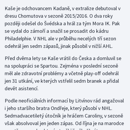
Kaše je odchovancem Kadaně, v extralize debutoval v
Gymnastika
dresu Chomutova v sezoně 2015/2016. O dva roky
později odešel do Švédska a hrál za tým Mora IK. Pak
Házená
se vydal do zámoří a snažil se prosadit do kádru
Philadelphie. V NHL ale v průběhu necelých tří sezon
Jezdectví
odehrál jen sedm zápasů, jinak působil v nižší AHL.
Judo
Před dvěma lety se Kaše vrátil do Česka a domluvil se
na spolupráci se Spartou. Zejména v poslední sezoně
Krasobruslení
měl ale zdravotní problémy a včetně play-off odehrál
jen 31 utkání, ve kterých vstřelil sedm branek a přidal
Lezení
devět asistencí.
Lyže a snowboard
Podle neoficiálních informací by Litvínov rád angažoval
i jeho staršího bratra Ondřeje, který působí v NHL.
Moderní pětiboj
Sedmadvacetiletý útočník je hráčem Caroliny, v sezoně
však absolvoval jen jeden zápas. Od října je na marodce
Motorsport