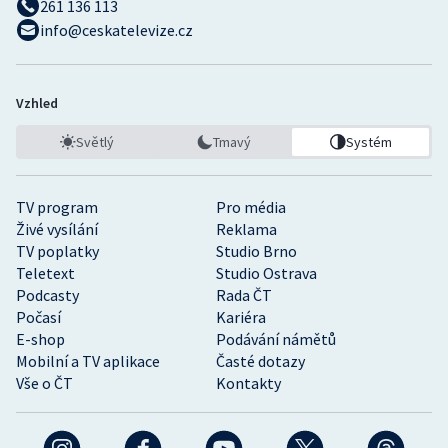
261 136 113
info@ceskatelevize.cz
Vzhled
Světlý
Tmavý
Systém
TV program
Pro média
Živé vysílání
Reklama
TV poplatky
Studio Brno
Teletext
Studio Ostrava
Podcasty
Rada ČT
Počasí
Kariéra
E-shop
Podávání námětů
Mobilní a TV aplikace
Časté dotazy
Vše o ČT
Kontakty