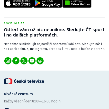
Stolní tenis
Triatlon
SOCIÁLNÍ SÍTĚ
Veslování
Odteď vám už nic neunikne. Sledujte ČT sport
i na dalších platformách.
Vodní slalom
Nenechte si nikde ujít nejnovější sportovní události. Sledujte nás i
na Facebooku, X, Instagramu, Threads či YouTube a buďte v obraze.
Volejbal
Ostatní
Divácké centrum
každý všední den:
8:00—16:00 hodin