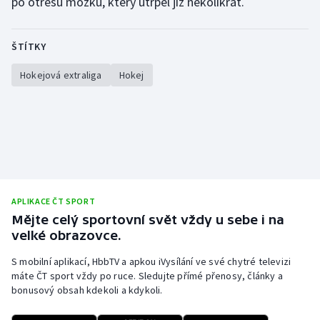
po otřesu mozku, který utrpěl již několikrát.
Olympijské hry
ŠTÍTKY
Parasport
Hokejová extraliga
Hokej
Plavání
Plážový volejbal
Ragby
Rychlobruslení
APLIKACE ČT SPORT
Mějte celý sportovní svět vždy u sebe i na
Rychlostní kanoistika
velké obrazovce.
Short track
S mobilní aplikací, HbbTV a apkou iVysílání ve své chytré televizi
máte ČT sport vždy po ruce. Sledujte přímé přenosy, články a
bonusový obsah kdekoli a kdykoli.
Sportovní střelba