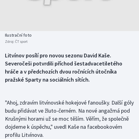
Baseball a softbal
Soutěže
Basketbal
Historické návraty
Biatlon
Aplikace ČT sport
Ilustrační foto
Zdroj:
ČT sport
Boby a skeleton
AZ kvíz
Litvínov posílí pro novou sezonu David Kaše.
Severočeši potvrdili příchod šestadvacetiletého
Box
hráče a v předchozích dvou ročnících útočníka
Curling
pražské Sparty na sociálních sítích.
Dostihy
"Ahoj, zdravím litvínovské hokejové fanoušky. Další góly
Florbal
budu přidávat ve žluto-černém. Na nové angažmá pod
Krušnými horami už se moc těším. Věřím, že společně
Futsal
dojdeme k úspěchu," uvedl Kaše na facebookovém
profilu Litvínova.
Golf