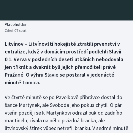
Baseball a softbal
Soutěže
Basketbal
Historické návraty
Placeholder
Zdroj:
ČT sport
Biatlon
Aplikace ČT sport
Litvínov – Litvínovští hokejisté ztratili prvenství v
Boby a skeleton
AZ kvíz
extralize, když v domácím prostředí podlehli Slavii
0:1. Verva v posledních deseti utkáních nebodovala
Box
jen třikrát a dvakrát byli jejich přemožiteli právě
Pražané. O výhru Slavie se postaral v jedenácté
Curling
minutě Tomica.
Dostihy
Ve čtvrté minutě se po Pavelkově přihrávce dostal do
Florbal
šance Martynek, ale Svoboda jeho pokus chytil. O pár
vteřin později se k Martynkovi odrazil puk od zadního
Futsal
mantinelu, zívala na něho prázdná branka, ale
litvínovský štírek vůbec netrefil branku. V sedmé minutě
Golf