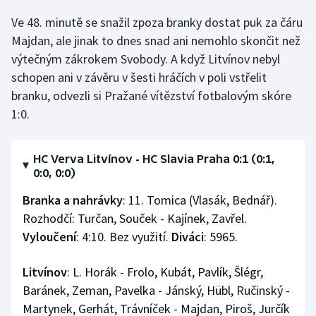
Stolní tenis
Ve 48. minutě se snažil zpoza branky dostat puk za čáru
Majdan, ale jinak to dnes snad ani nemohlo skončit než
Triatlon
výtečným zákrokem Svobody. A když Litvínov nebyl
schopen ani v závěru v šesti hráčích v poli vstřelit
Veslování
branku, odvezli si Pražané vítězství fotbalovým skóre
Vodní slalom
1:0.
Volejbal
HC Verva Litvínov - HC Slavia Praha 0:1 (0:1,
0:0, 0:0)
Ostatní
Branka a nahrávky
: 11. Tomica (Vlasák, Bednář).
Rozhodčí: Turčan, Souček - Kajínek, Zavřel.
Vyloučení
: 4:10. Bez využití.
Diváci
: 5965.
Litvínov
: L. Horák - Frolo, Kubát, Pavlík, Šlégr,
Baránek, Zeman, Pavelka - Jánský, Hübl, Ručinský -
Martynek, Gerhát, Trávníček - Majdan, Piroš, Jurčík