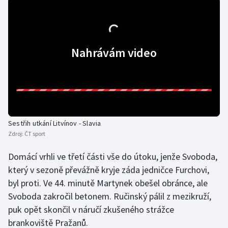
Olympijské hry
Parasport
Nahrávám video
Plavání
Plážový volejbal
Ragby
Sestřih utkání Litvínov - Slavia
Zdroj:
ČT sport
Rychlobruslení
Domácí vrhli ve třetí části vše do útoku, jenže Svoboda,
Rychlostní kanoistika
který v sezoně převážně kryje záda jedničce Furchovi,
byl proti. Ve 44. minutě Martynek obešel obránce, ale
Short track
Svoboda zakročil betonem. Ručinský pálil z mezikruží,
puk opět skončil v náručí zkušeného strážce
Sportovní střelba
brankoviště Pražanů.