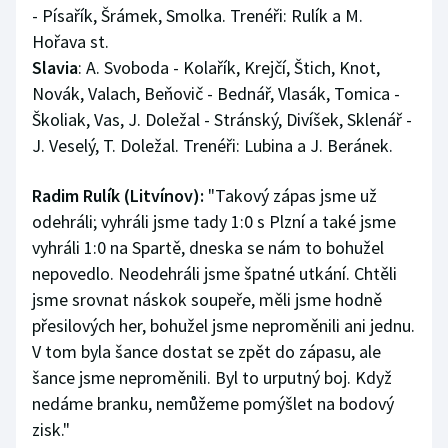
- Písařík, Šrámek, Smolka. Trenéři: Rulík a M.
Hořava st.
Slavia
: A. Svoboda - Kolařík, Krejčí, Štich, Knot,
Novák, Valach, Beňovič - Bednář, Vlasák, Tomica -
Školiak, Vas, J. Doležal - Stránský, Divíšek, Sklenář -
J. Veselý, T. Doležal. Trenéři: Lubina a J. Beránek.
Radim Rulík (Litvínov):
"Takový zápas jsme už
odehráli; vyhráli jsme tady 1:0 s Plzní a také jsme
vyhráli 1:0 na Spartě, dneska se nám to bohužel
nepovedlo. Neodehráli jsme špatné utkání. Chtěli
jsme srovnat náskok soupeře, měli jsme hodně
přesilových her, bohužel jsme neproměnili ani jednu.
V tom byla šance dostat se zpět do zápasu, ale
šance jsme neproměnili. Byl to urputný boj. Když
nedáme branku, nemůžeme pomýšlet na bodový
zisk."