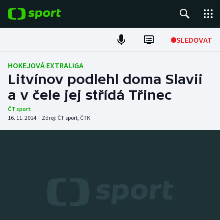
POPULÁRNÍ
SLEDOVAT
Fotbal
HOKEJOVÁ EXTRALIGA
Litvínov podlehl doma Slavii
Hokej
a v čele jej střídá Třinec
Tenis
ČT sport
16. 11. 2014
|
Zdroj:
ČT sport
,
ČTK
Atletika
Cyklistika
DALŠÍ SPORTY
Americký fotbal
NEPŘEHLÉDNĚTE