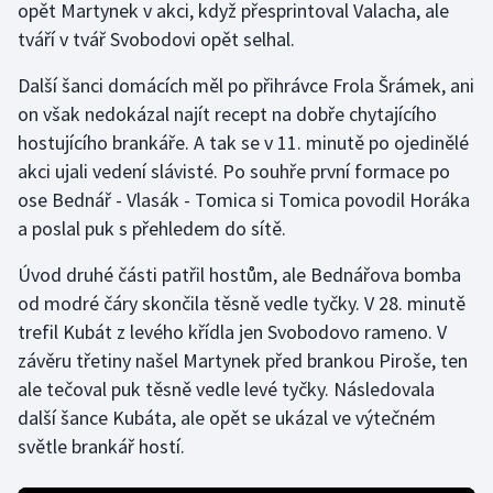
opět Martynek v akci, když přesprintoval Valacha, ale
tváří v tvář Svobodovi opět selhal.
Gymnastika
Další šanci domácích měl po přihrávce Frola Šrámek, ani
Házená
on však nedokázal najít recept na dobře chytajícího
hostujícího brankáře. A tak se v 11. minutě po ojedinělé
Jezdectví
akci ujali vedení slávisté. Po souhře první formace po
ose Bednář - Vlasák - Tomica si Tomica povodil Horáka
Judo
a poslal puk s přehledem do sítě.
Krasobruslení
Úvod druhé části patřil hostům, ale Bednářova bomba
od modré čáry skončila těsně vedle tyčky. V 28. minutě
Lezení
trefil Kubát z levého křídla jen Svobodovo rameno. V
závěru třetiny našel Martynek před brankou Piroše, ten
Lyže a snowboard
ale tečoval puk těsně vedle levé tyčky. Následovala
další šance Kubáta, ale opět se ukázal ve výtečném
Moderní pětiboj
světle brankář hostí.
Motorsport