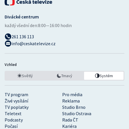
Divácké centrum
každý všední den:
8:00—16:00 hodin
261 136 113
info@ceskatelevize.cz
Vzhled
Světlý
Tmavý
Systém
TV program
Pro média
Živé vysílání
Reklama
TV poplatky
Studio Brno
Teletext
Studio Ostrava
Podcasty
Rada ČT
Počasí
Kariéra