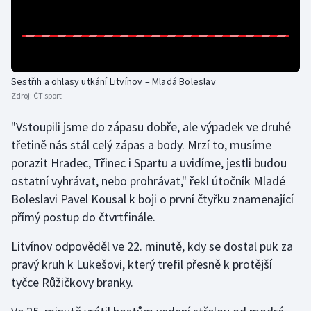
Olympijské hry
Parasport
Sestřih a ohlasy utkání Litvínov – Mladá Boleslav
Plavání
Zdroj:
ČT sport
Plážový volejbal
"Vstoupili jsme do zápasu dobře, ale výpadek ve druhé
třetině nás stál celý zápas a body. Mrzí to, musíme
Ragby
porazit Hradec, Třinec i Spartu a uvidíme, jestli budou
ostatní vyhrávat, nebo prohrávat," řekl útočník Mladé
Rychlobruslení
Boleslavi Pavel Kousal k boji o první čtyřku znamenající
přímý postup do čtvrtfinále.
Rychlostní kanoistika
Litvínov odpověděl ve 22. minutě, kdy se dostal puk za
Short track
pravý kruh k Lukešovi, který trefil přesně k protější
tyčce Růžičkovy branky.
Sportovní střelba