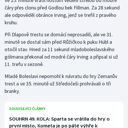
Ve 25. minutě vrátil hostům vedení střelou od modré
Stolní tenis
čáry přes clonu před Godlou bek Fillman. Za 28 sekund
ale odpověděl obránce Irving, jenž se trefil z pravého
Triatlon
kruhu.
Veslování
Při Dlapově trestu se domácí neprosadili, ale ve 31.
minutě se dostal sám před Růžičkou k puku Hübl a
Vodní slalom
otočil stav. Hned za 11 sekund mladoboleslavského
gólmana překonal od modré čáry Irving a připsal si už
Volejbal
11. trefu v sezoně.
Ostatní
Mladé Boleslavi nepomohl k návratu do hry Zemanův
trest a ve 35. minutě už Středočeši prohrávali o tři
branky.
SOUVISEJÍCÍ ČLÁNKY
SOUHRN 49. KOLA: Sparta se vrátila do hry o
první místo, Kometa je po páté výhře k