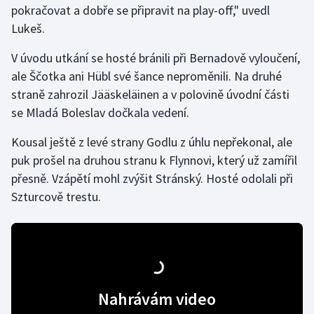
pokračovat a dobře se připravit na play-off," uvedl
Lukeš.
Gymnastika
V úvodu utkání se hosté bránili při Bernadově vyloučení,
Házená
ale Ščotka ani Hübl své šance neproměnili. Na druhé
straně zahrozil Jääskeläinen a v polovině úvodní části
Jezdectví
se Mladá Boleslav dočkala vedení.
Judo
Kousal ještě z levé strany Godlu z úhlu nepřekonal, ale
puk prošel na druhou stranu k Flynnovi, který už zamířil
Krasobruslení
přesně. Vzápětí mohl zvýšit Stránský. Hosté odolali při
Szturcově trestu.
Lezení
Lyže a snowboard
Moderní pětiboj
Nahrávám video
Motorsport