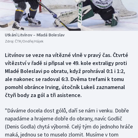
Baseball a softbal
Soutěže
Basketbal
Historické návraty
Biatlon
Aplikace ČT sport
Utkání Litvínov – Mladá Boleslav
Zdroj:
ČTK/Ondřej Hájek
Boby a skeleton
AZ kvíz
Litvínov se veze na vítězné vlně v pravý čas. Čtvrté
vítězství v řadě si připsal ve 49. kole extraligy proti
Box
Mladé Boleslavi po obratu, když prohrával 0:1 i 1:2,
Curling
ale nakonec se radoval 6:3. Dvěma trefami k tomu
pomohl obránce Irving, útočník Lukeš zaznamenal
Dostihy
čtyři body za gól a tři asistence.
Florbal
"Dáváme docela dost gólů, daří se nám i venku. Dobře
napadáme a hrajeme dobře do obrany, navíc Godlič
Futsal
(Denis Godla) chytá výborně. Celý tým do jednoho hráče
maká, jednou se to muselo zlomit. Musíme v tom
Golf