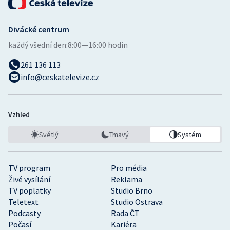
Divácké centrum
každý všední den:
8:00—16:00 hodin
261 136 113
info@ceskatelevize.cz
Vzhled
Světlý
Tmavý
Systém
TV program
Pro média
Živé vysílání
Reklama
TV poplatky
Studio Brno
Teletext
Studio Ostrava
Podcasty
Rada ČT
Počasí
Kariéra