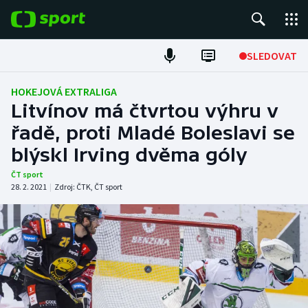
POPULÁRNÍ
SLEDOVAT
Fotbal
HOKEJOVÁ EXTRALIGA
Litvínov má čtvrtou výhru v
Hokej
řadě, proti Mladé Boleslavi se
blýskl Irving dvěma góly
Tenis
ČT sport
Atletika
28. 2. 2021
|
Zdroj:
ČTK
,
ČT sport
Cyklistika
DALŠÍ SPORTY
Americký fotbal
NEPŘEHLÉDNĚTE