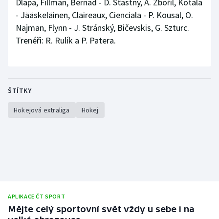
Dlapa, Fillman, Bernad - D. Šťastný, A. Zbořil, Kotala
- Jääskeläinen, Claireaux, Cienciala - P. Kousal, O.
Najman, Flynn - J. Stránský, Bičevskis, G. Szturc.
Trenéři: R. Rulík a P. Patera.
ŠTÍTKY
Hokejová extraliga
Hokej
APLIKACE ČT SPORT
Mějte celý sportovní svět vždy u sebe i na