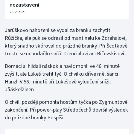
nezastavení
28. 2. 2021
Jarůškovo nahození se vydal za branku zachytit
Růžička, ale puk se odrazil od mantinelu ke Zdráhalovi,
který snadno skóroval do prázdné branky. Při Šcotkově
trestu se nepodařilo snížit Ciencialovi ani Bičevskisovi.
Domácí si hlídali náskok a navíc mohli ve 46. minutě
zvýšit, ale Lukeš trefil tyč. O chvilku dříve měl šanci i
Hanzl. V 56. minutě při Lukešově vyloučení snížil
Jääskeläinen.
O chvíli později pomohla hostům tyčka po Zygmuntově
zakončení. Při power-play Středočechů dovršil výsledek
do prázdné branky Pospíšil.