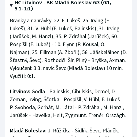
HC Litvínov - BK Mladá Boleslav 6:3 (0:1,
5:1, 1:1)
Branky a nahrávky: 22. F. Lukeš, 25. Irving (F.
Lukeš), 31. V. Hübl (F. Lukeš, Balinskis), 31. Irving
(Jarůšek, M. Hanzl), 35. P. Zdráhal (Jarůšek), 60.
Pospíšil (F. Lukeš) - 10. Flynn (P. Kousal, O.
Najman), 25. Fillman (A. Zbořil), 56. Jääskeläinen (D.
Šťastný, Ševc). Rozhodčí: Šír, Pilný - Bryška, Axman.
Vyloučení: 3:3, navíc Ševc (Mladá Boleslav) 10 min.
Využití: 0:1.
Litvínov:
Godla - Balinskis, Cibulskis, Demel, D.
Zeman, Irving, Ščotka - Pospíšil, V. Hübl, F. Lukeš -
P. Svoboda, Gerhát, M. Látal - P. Zdráhal, M. Hanzl,
Jarůšek - Havelka, Helt, Zygmunt. Trenér: Országh.
Mladá Boleslav:
J. Růžička - Šidlík, Ševc, Pláněk,