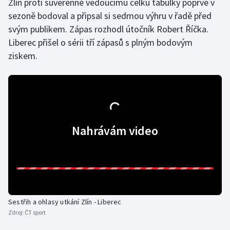
Zlín proti suverénně vedoucímu celku tabulky poprvé v
sezoně bodoval a připsal si sedmou výhru v řadě před
Gymnastika
svým publikem. Zápas rozhodl útočník Robert Říčka.
Liberec přišel o sérii tří zápasů s plným bodovým
Házená
ziskem.
Jezdectví
Judo
Krasobruslení
Nahrávám video
Lezení
Lyže a snowboard
Moderní pětiboj
Sestřih a ohlasy utkání Zlín - Liberec
Zdroj:
ČT sport
Motorsport