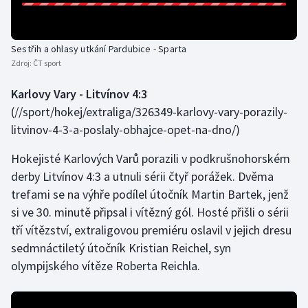
Stolní tenis
Triatlon
Sestřih a ohlasy utkání Pardubice - Sparta
Zdroj:
ČT sport
Veslování
Karlovy Vary - Litvínov 4:3
Vodní slalom
(//sport/hokej/extraliga/326349-karlovy-vary-porazily-
litvinov-4-3-a-poslaly-obhajce-opet-na-dno/)
Volejbal
Hokejisté Karlových Varů porazili v podkrušnohorském
Ostatní
derby Litvínov 4:3 a utnuli sérii čtyř porážek. Dvěma
trefami se na výhře podílel útočník Martin Bartek, jenž
si ve 30. minutě připsal i vítězný gól. Hosté přišli o sérii
tří vítězství, extraligovou premiéru oslavil v jejich dresu
sedmnáctiletý útočník Kristian Reichel, syn
olympijského vítěze Roberta Reichla.