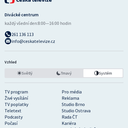
Divácké centrum
každý všední den:
8:00—16:00 hodin
261 136 113
info@ceskatelevize.cz
Vzhled
Světlý
Tmavý
Systém
TV program
Pro média
Živé vysílání
Reklama
TV poplatky
Studio Brno
Teletext
Studio Ostrava
Podcasty
Rada ČT
Počasí
Kariéra