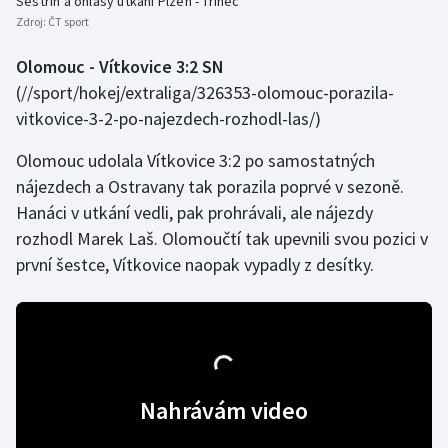
Sestřih a ohlasy utkání Plzeň - Třinec
Zdroj:
ČT sport
Olomouc - Vítkovice 3:2 SN
(//sport/hokej/extraliga/326353-olomouc-porazila-
vitkovice-3-2-po-najezdech-rozhodl-las/)
Olomouc udolala Vítkovice 3:2 po samostatných
nájezdech a Ostravany tak porazila poprvé v sezoně.
Hanáci v utkání vedli, pak prohrávali, ale nájezdy
rozhodl Marek Laš. Olomoučtí tak upevnili svou pozici v
první šestce, Vítkovice naopak vypadly z desítky.
Nahrávám video