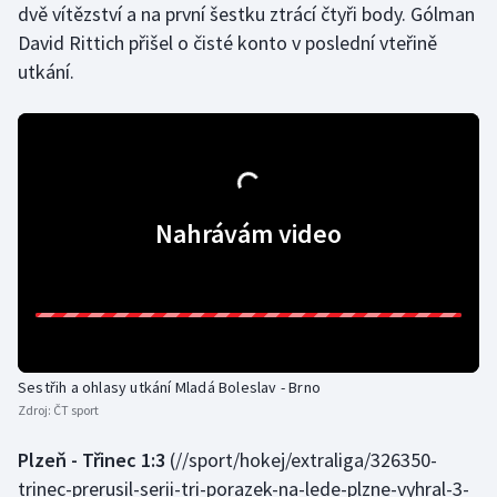
dvě vítězství a na první šestku ztrácí čtyři body. Gólman
David Rittich přišel o čisté konto v poslední vteřině
utkání.
Nahrávám video
Sestřih a ohlasy utkání Mladá Boleslav - Brno
Zdroj:
ČT sport
Plzeň - Třinec 1:3
(//sport/hokej/extraliga/326350-
trinec-prerusil-serii-tri-porazek-na-lede-plzne-vyhral-3-