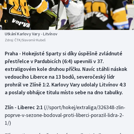
Baseball a softbal
Soutěže
Basketbal
Historické návraty
Biatlon
Aplikace ČT sport
Utkání Karlovy Vary - Litvínov
Zdroj:
ČTK/Slavomír Kubeš
Boby a skeleton
AZ kvíz
Praha - Hokejisté Sparty si díky úspěšně zvládnuté
přestřelce v Pardubicích (6:4) upevnili v 37.
Box
extraligovém kole druhou příčku. Navíc stáhli náskok
Curling
vedoucího Liberce na 13 bodů, severočeský lídr
prohrál ve Zlíně 1:2. Karlovy Vary udolaly Litvínov 4:3
Dostihy
a poslaly obhájce titulu místo sebe na dno tabulky.
Florbal
Zlín - Liberec 2:1
(//sport/hokej/extraliga/326348-zlin-
poprve-v-sezone-bodoval-proti-liberci-porazil-lidra-2-
Futsal
1/)
Golf