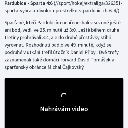
Pardubice - Sparta 4:6
(//sport/hokej/extraliga/326351-
Olympijské hry
sparta-vyhrala-divokou-prestrelku-v-pardubicich-6-4/)
Sparťané, kteří Pardubicím nepřenechali v sezoně ještě
Parasport
ani bod, vedli ve 25. minutě už 3:0. Ještě během druhé
Plavání
třetiny prohrávali 3:4, ale do druhé přestávky stihli
vyrovnat. Rozhodnutí padlo ve 49. minutě, když se
Plážový volejbal
podruhé v utkání trefil útočník Daniel Přibyl. Dvě trefy
zaznamenali také domácí forvard David Tomášek a
Ragby
sparťanský obránce Michal Čajkovský.
Rychlobruslení
Rychlostní kanoistika
Short track
Nahrávám video
Sportovní střelba