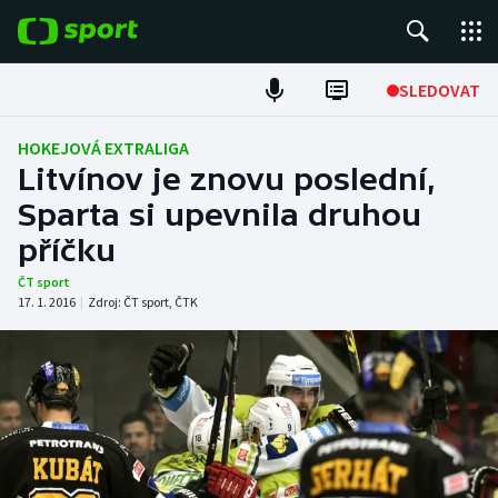
POPULÁRNÍ
SLEDOVAT
Fotbal
HOKEJOVÁ EXTRALIGA
Litvínov je znovu poslední,
Hokej
Sparta si upevnila druhou
příčku
Tenis
ČT sport
Atletika
17. 1. 2016
|
Zdroj:
ČT sport
,
ČTK
Cyklistika
DALŠÍ SPORTY
Americký fotbal
NEPŘEHLÉDNĚTE