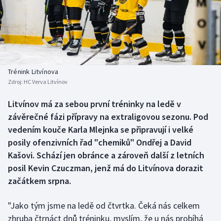
Baseball a softbal
Soutěže
Basketbal
Historické návraty
Biatlon
Aplikace ČT sport
Trénink Litvínova
Boby a skeleton
AZ kvíz
Zdroj:
HC Verva Litvínov
Box
Litvínov má za sebou první tréninky na ledě v
závěrečné fázi přípravy na extraligovou sezonu. Pod
Curling
vedením kouče Karla Mlejnka se připravují i velké
posily ofenzivních řad "chemiků" Ondřej a David
Dostihy
Kašovi. Schází jen obránce a zároveň další z letních
posil Kevin Czuczman, jenž má do Litvínova dorazit
Florbal
začátkem srpna.
Futsal
"Jako tým jsme na ledě od čtvrtka. Čeká nás celkem
zhruba čtrnáct dnů tréninku, myslím, že u nás probíhá
Golf