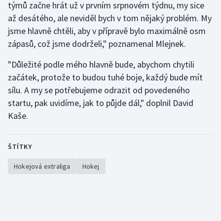
týmů začne hrát už v prvním srpnovém týdnu, my sice
Stolní tenis
až desátého, ale neviděl bych v tom nějaký problém. My
jsme hlavně chtěli, aby v přípravě bylo maximálně osm
Triatlon
zápasů, což jsme dodrželi," poznamenal Mlejnek.
Veslování
"Důležité podle mého hlavně bude, abychom chytili
začátek, protože to budou tuhé boje, každý bude mít
Vodní slalom
sílu. A my se potřebujeme odrazit od povedeného
Volejbal
startu, pak uvidíme, jak to půjde dál," doplnil David
Kaše.
Ostatní
ŠTÍTKY
Hokejová extraliga
Hokej