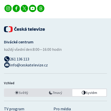
Divácké centrum
každý všední den:
8:00—16:00 hodin
261 136 113
info@ceskatelevize.cz
Vzhled
Světlý
Tmavý
Systém
TV program
Pro média