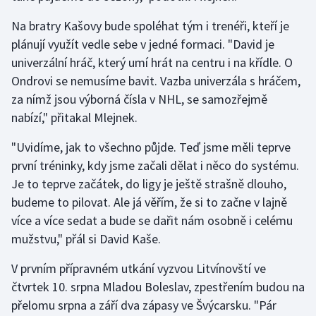
Olympijské hry
Na bratry Kašovy bude spoléhat tým i trenéři, kteří je
plánují využít vedle sebe v jedné formaci. "David je
Parasport
univerzální hráč, který umí hrát na centru i na křídle. O
Ondrovi se nemusíme bavit. Vazba univerzála s hráčem,
Plavání
za nímž jsou výborná čísla v NHL, se samozřejmě
nabízí," přitakal Mlejnek.
Plážový volejbal
"Uvidíme, jak to všechno půjde. Teď jsme měli teprve
Ragby
první tréninky, kdy jsme začali dělat i něco do systému.
Je to teprve začátek, do ligy je ještě strašně dlouho,
Rychlobruslení
budeme to pilovat. Ale já věřím, že si to začne v lajně
více a více sedat a bude se dařit nám osobně i celému
Rychlostní kanoistika
mužstvu," přál si David Kaše.
Short track
V prvním přípravném utkání vyzvou Litvínovští ve
čtvrtek 10. srpna Mladou Boleslav, zpestřením budou na
Sportovní střelba
přelomu srpna a září dva zápasy ve Švýcarsku. "Pár