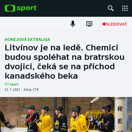
POPULÁRNÍ
SLEDOVAT
Fotbal
HOKEJOVÁ EXTRALIGA
Litvínov je na ledě. Chemici
Hokej
budou spoléhat na bratrskou
dvojici, čeká se na příchod
Tenis
kanadského beka
Atletika
ČT sport
31. 7. 2023
|
Zdroj:
ČTK
Cyklistika
DALŠÍ SPORTY
Americký fotbal
NEPŘEHLÉDNĚTE