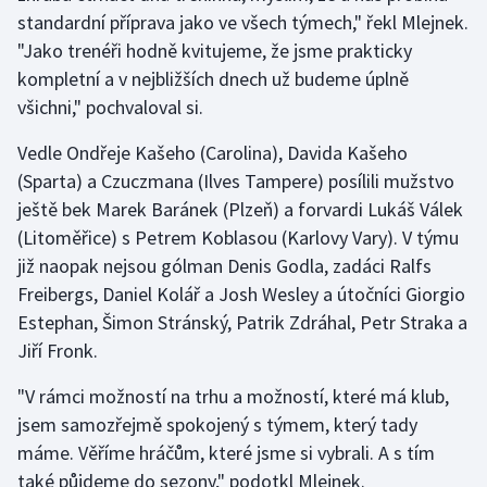
standardní příprava jako ve všech týmech," řekl Mlejnek.
"Jako trenéři hodně kvitujeme, že jsme prakticky
Gymnastika
kompletní a v nejbližších dnech už budeme úplně
Házená
všichni," pochvaloval si.
Vedle Ondřeje Kašeho (Carolina), Davida Kašeho
Jezdectví
(Sparta) a Czuczmana (Ilves Tampere) posílili mužstvo
Judo
ještě bek Marek Baránek (Plzeň) a forvardi Lukáš Válek
(Litoměřice) s Petrem Koblasou (Karlovy Vary). V týmu
Krasobruslení
již naopak nejsou gólman Denis Godla, zadáci Ralfs
Freibergs, Daniel Kolář a Josh Wesley a útočníci Giorgio
Lezení
Estephan, Šimon Stránský, Patrik Zdráhal, Petr Straka a
Jiří Fronk.
Lyže a snowboard
"V rámci možností na trhu a možností, které má klub,
Moderní pětiboj
jsem samozřejmě spokojený s týmem, který tady
máme. Věříme hráčům, které jsme si vybrali. A s tím
Motorsport
také půjdeme do sezony," podotkl Mlejnek.