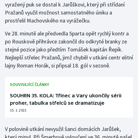
vyražený puk se dostal k Jarůškovi, který při střídaní
Stolní tenis
Pražanů využil možnost samostatného úniku a
Triatlon
prostřelil Machovského na vyrážečku.
Ve 28. minutě ale předvedla Sparta opět rychlý kontr a
Veslování
po Rouskově přihrávce zakončil do odkryté branky ze
Vodní slalom
stejné pozice jako předtím Tomášek kapitán Řepík.
Nejlepší střelec Pražanů, jimž chyběl v utkání centr elitní
Volejbal
lajny Roman Horák, si připsal 18. gól v sezoně.
Ostatní
SOUVISEJÍCÍ ČLÁNKY
SOUHRN 35. KOLA: Třinec a Vary ukončily sérii
proher, tabulka střelců se dramatizuje
15. 1. 2021
V polovině utkání nevyužil šanci domácích Jarůšek,
který minul. Při Šmerhově vyloučení ve 36. minutě našel