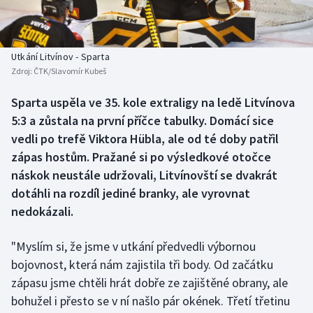
Baseball a softbal
Soutěže
Basketbal
Historické návraty
Utkání Litvínov - Sparta
Zdroj:
ČTK/Slavomír Kubeš
Biatlon
Aplikace ČT sport
Sparta uspěla ve 35. kole extraligy na ledě Litvínova
Boby a skeleton
AZ kvíz
5:3 a zůstala na první příčce tabulky. Domácí sice
vedli po trefě Viktora Hübla, ale od té doby patřil
Box
zápas hostům. Pražané si po výsledkové otočce
náskok neustále udržovali, Litvínovští se dvakrát
Curling
dotáhli na rozdíl jediné branky, ale vyrovnat
nedokázali.
Dostihy
Florbal
"Myslím si, že jsme v utkání předvedli výbornou
bojovnost, která nám zajistila tři body. Od začátku
Futsal
zápasu jsme chtěli hrát dobře ze zajištěné obrany, ale
bohužel i přesto se v ní našlo pár okének. Třetí třetinu
Golf