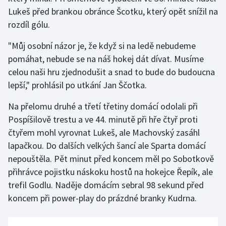
Lukeš před brankou obránce Šcotku, který opět snížil na
rozdíl gólu.
"Můj osobní názor je, že když si na ledě nebudeme
pomáhat, nebude se na náš hokej dát dívat. Musíme
celou naši hru zjednodušit a snad to bude do budoucna
lepší," prohlásil po utkání Jan Ščotka.
Na přelomu druhé a třetí třetiny domácí odolali při
Pospíšilově trestu a ve 44. minutě při hře čtyř proti
čtyřem mohl vyrovnat Lukeš, ale Machovský zasáhl
lapačkou. Do dalších velkých šancí ale Sparta domácí
nepouštěla. Pět minut před koncem měl po Sobotkově
přihrávce pojistku náskoku hostů na hokejce Řepík, ale
trefil Godlu. Naděje domácím sebral 98 sekund před
koncem při power-play do prázdné branky Kudrna.