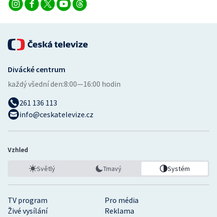
Divácké centrum
každý všední den:
8:00—16:00 hodin
261 136 113
info@ceskatelevize.cz
Vzhled
Světlý
Tmavý
Systém
TV program
Pro média
Živé vysílání
Reklama