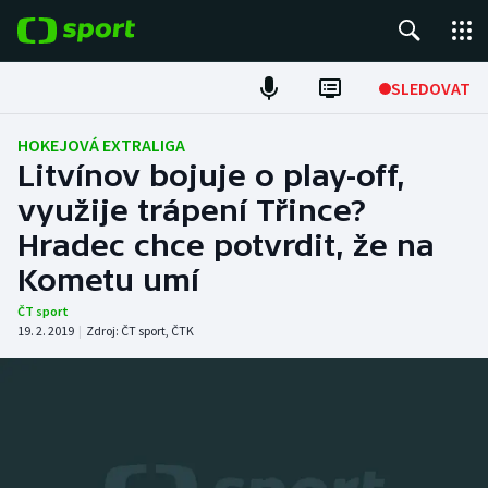
POPULÁRNÍ
SLEDOVAT
Fotbal
HOKEJOVÁ EXTRALIGA
Litvínov bojuje o play-off,
Hokej
využije trápení Třince?
Hradec chce potvrdit, že na
Tenis
Kometu umí
Atletika
ČT sport
19. 2. 2019
|
Zdroj:
ČT sport
,
ČTK
Cyklistika
DALŠÍ SPORTY
Americký fotbal
NEPŘEHLÉDNĚTE