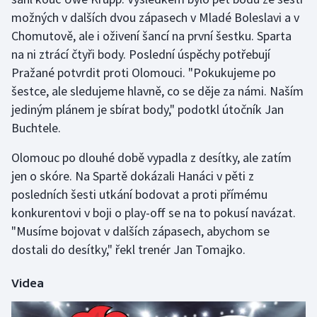
možných v dalších dvou zápasech v Mladé Boleslavi a v
Chomutově, ale i oživení šancí na první šestku. Sparta
na ni ztrácí čtyři body. Poslední úspěchy potřebují
Pražané potvrdit proti Olomouci. "Pokukujeme po
šestce, ale sledujeme hlavně, co se děje za námi. Naším
jediným plánem je sbírat body," podotkl útočník Jan
Buchtele.
Olomouc po dlouhé době vypadla z desítky, ale zatím
jen o skóre. Na Spartě dokázali Hanáci v pěti z
posledních šesti utkání bodovat a proti přímému
konkurentovi v boji o play-off se na to pokusí navázat.
"Musíme bojovat v dalších zápasech, abychom se
dostali do desítky," řekl trenér Jan Tomajko.
Videa