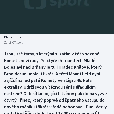
Baseball a softbal
Soutěže
Basketbal
Historické návraty
Biatlon
Aplikace ČT sport
Placeholder
Boby a skeleton
AZ kvíz
Zdroj:
ČT sport
Box
Jsou jisté týmy, s kterými si zatím v této sezoně
Kometa neví rady. Po čtyřech triumfech Mladé
Curling
Boleslavi nad Brňany je tu i Hradec Králové, který
Brno dosud udolal třikrát. A třetí Mountfield nyní
Dostihy
zajíždí na led páté Komety ve šlágru 46. kola
extraligy. Udrží svou vítěznou sérii s úřadujícím
Florbal
mistrem? O desítku bojující Litvínov pak doma vyzve
čtvrtý Třinec, který poprvé od špatného vstupu do
Futsal
nového ročníku třikrát v řadě nebodoval. Duel Vervy
proti Ocelářům sledujte od 17:00 na programu ČT
Golf