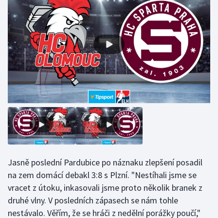
Jasně poslední Pardubice po náznaku zlepšení posadil
na zem domácí debakl 3:8 s Plzní. "Nestíhali jsme se
vracet z útoku, inkasovali jsme proto několik branek z
druhé vlny. V posledních zápasech se nám tohle
nestávalo. Věřím, že se hráči z nedělní porážky poučí,"