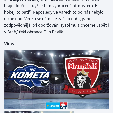
hraje dobře, i když je tam vyhrocená atmosféra. K
Olympijské hry
hokeji to patří. Naposledy ve Varech to od nás nebylo
úplně ono. Venku se nám ale začalo dařit, jsme
Parasport
zodpovědnější při dodržování systému a chceme uspět i
v Brně," řekl obránce Filip Pavlík.
Plavání
Videa
Plážový volejbal
Ragby
Rychlobruslení
Rychlostní kanoistika
Short track
Sportovní střelba