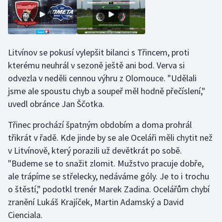
Stolní tenis
Triatlon
Litvínov se pokusí vylepšit bilanci s Třincem, proti
Veslování
kterému neuhrál v sezoně ještě ani bod. Verva si
odvezla v neděli cennou výhru z Olomouce. "Udělali
Vodní slalom
jsme ale spoustu chyb a soupeř měl hodně přečíslení,"
Volejbal
uvedl obránce Jan Ščotka.
Třinec prochází špatným obdobím a doma prohrál
Ostatní
třikrát v řadě. Kde jinde by se ale Oceláři měli chytit než
v Litvínově, který porazili už devětkrát po sobě.
"Budeme se to snažit zlomit. Mužstvo pracuje dobře,
ale trápíme se střelecky, nedáváme góly. Je to i trochu
o štěstí," podotkl trenér Marek Zadina. Ocelářům chybí
zranění Lukáš Krajíček, Martin Adamský a David
Cienciala.