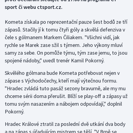
sport či webu ctsport.cz.
Gymnastika
Kometa získala po reprezentační pauze šest bodů ze tří
Házená
zápasů. Stačily jí k tomu čtyři góly a skvělá defenziva v
čele s gólmanem Markem Čiliakem. "Všichni vidí, jak
Jezdectví
rychle se Marek zase sžil s týmem. Jeho výkony mluví
samy za sebe. On pomůže týmu, tým zase jemu, to jsou
Judo
spojené nádoby," uvedl trenér Kamil Pokorný.
Krasobruslení
Skvělého gólmana bude Kometa potřebovat nejen v
zápase s Východočechy, kteří mají výtečnou formu.
Lezení
"Hradec zvládá tuto pasáž sezony bravurně, ale my mu
chceme sérii doma přerušit. Blíží se play-off a zápasy už
Lyže a snowboard
tomu svým nasazením a nábojem odpovídají," doplnil
Pokorný.
Moderní pětiboj
Hradec Králové ztratil za poslední dvě utkání dva body
Motorsport
a na zápas s úřadujícím mistrem se těší. "V Brně se