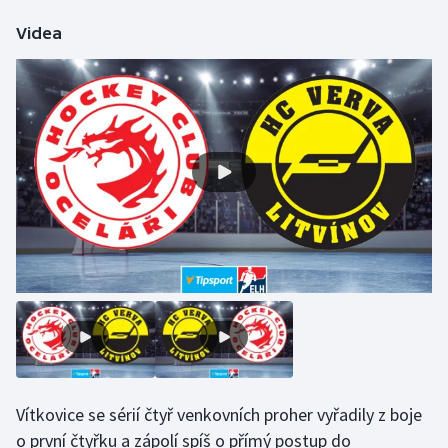
Videa
Vítkovice se sérií čtyř venkovních proher vyřadily z boje
o první čtyřku a zápolí spíš o přímý postup do