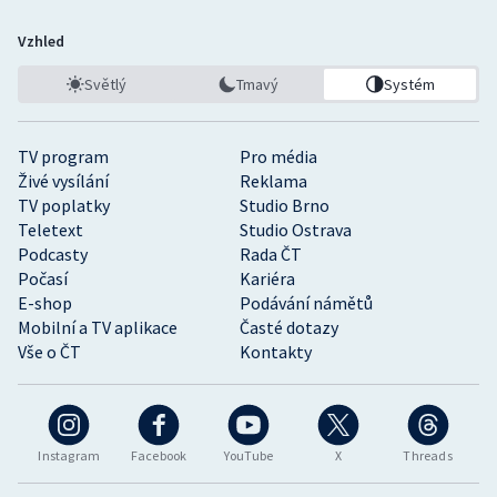
Vzhled
Světlý
Tmavý
Systém
TV program
Pro média
Živé vysílání
Reklama
TV poplatky
Studio Brno
Teletext
Studio Ostrava
Podcasty
Rada ČT
Počasí
Kariéra
E-shop
Podávání námětů
Mobilní a TV aplikace
Časté dotazy
Vše o ČT
Kontakty
Instagram
Facebook
YouTube
X
Threads