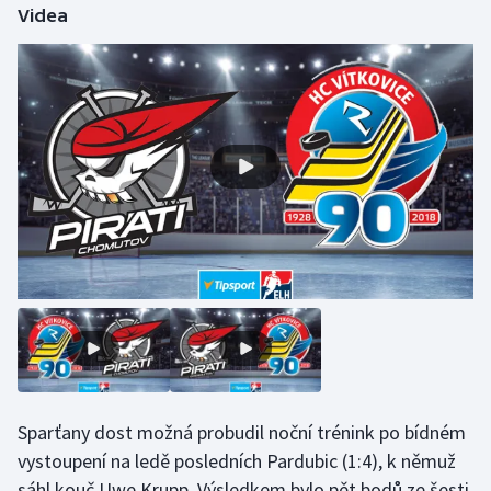
Videa
Sparťany dost možná probudil noční trénink po bídném
vystoupení na ledě posledních Pardubic (1:4), k němuž
sáhl kouč Uwe Krupp. Výsledkem bylo pět bodů ze šesti