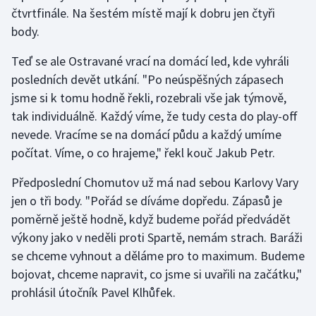
čtvrtfinále. Na šestém místě mají k dobru jen čtyři
body.
Teď se ale Ostravané vrací na domácí led, kde vyhráli
posledních devět utkání. "Po neúspěšných zápasech
jsme si k tomu hodně řekli, rozebrali vše jak týmově,
tak individuálně. Každý víme, že tudy cesta do play-off
nevede. Vracíme se na domácí půdu a každý umíme
počítat. Víme, o co hrajeme," řekl kouč Jakub Petr.
Předposlední Chomutov už má nad sebou Karlovy Vary
jen o tři body. "Pořád se díváme dopředu. Zápasů je
poměrně ještě hodně, když budeme pořád předvádět
výkony jako v neděli proti Spartě, nemám strach. Baráži
se chceme vyhnout a děláme pro to maximum. Budeme
bojovat, chceme napravit, co jsme si uvařili na začátku,"
prohlásil útočník Pavel Klhůfek.