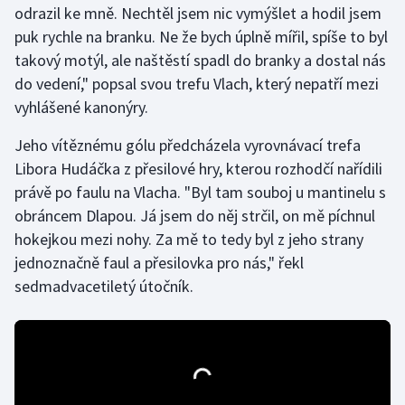
odrazil ke mně. Nechtěl jsem nic vymýšlet a hodil jsem
puk rychle na branku. Ne že bych úplně mířil, spíše to byl
Gymnastika
takový motýl, ale naštěstí spadl do branky a dostal nás
do vedení," popsal svou trefu Vlach, který nepatří mezi
Házená
vyhlášené kanonýry.
Jezdectví
Jeho vítěznému gólu předcházela vyrovnávací trefa
Libora Hudáčka z přesilové hry, kterou rozhodčí nařídili
Judo
právě po faulu na Vlacha. "Byl tam souboj u mantinelu s
obráncem Dlapou. Já jsem do něj strčil, on mě píchnul
Krasobruslení
hokejkou mezi nohy. Za mě to tedy byl z jeho strany
Lezení
jednoznačně faul a přesilovka pro nás," řekl
sedmadvacetiletý útočník.
Lyže a snowboard
Moderní pětiboj
Motorsport