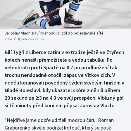
Baseball a softbal
Soutěže
Basketbal
Historické návraty
Biatlon
Aplikace ČT sport
Jaroslav Vlach slaví rozhodující gól do boleslavské sítě
Zdroj:
ČTK/Petrášek Radek
Boby a skeleton
AZ kvíz
Bílí Tygři z Liberce zatím v extralize ještě ve čtyřech
kolech nenašli přemožitele a vedou tabulku. Po
Box
veleobratu proti Spartě na 8:7 po prodloužení tak
Curling
trochu nenápadně otočili zápas ve Vítkovicích. V
neděli korunovali povedený týden skvělým finišem v
Dostihy
Mladé Boleslavi, kdy ukazatel skóre změnili během
20 sekund ze 2:3 na 4:3 ve svůj prospěch. Vítězný gól
Florbal
si tři minuty před koncem připsal Jaroslav Vlach.
Futsal
"Nejdříve jsme dobře udrželi modrou čáru. Roman
Graborenko skvěle podržel kotouč, který se poté
Golf