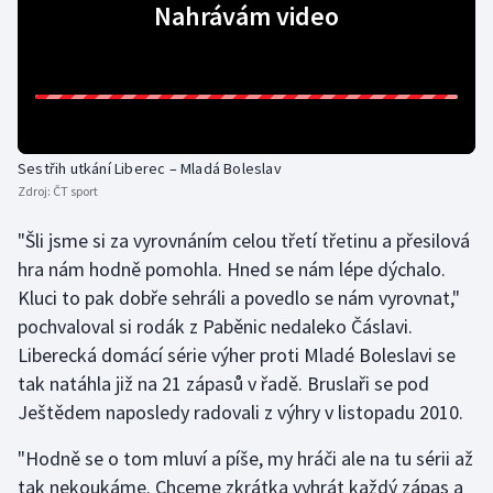
Nahrávám video
Olympijské hry
Parasport
Plavání
Sestřih utkání Liberec – Mladá Boleslav
Plážový volejbal
Zdroj:
ČT sport
"Šli jsme si za vyrovnáním celou třetí třetinu a přesilová
Ragby
hra nám hodně pomohla. Hned se nám lépe dýchalo.
Kluci to pak dobře sehráli a povedlo se nám vyrovnat,"
Rychlobruslení
pochvaloval si rodák z Paběnic nedaleko Čáslavi.
Rychlostní kanoistika
Liberecká domácí série výher proti Mladé Boleslavi se
tak natáhla již na 21 zápasů v řadě. Bruslaři se pod
Short track
Ještědem naposledy radovali z výhry v listopadu 2010.
Sportovní střelba
"Hodně se o tom mluví a píše, my hráči ale na tu sérii až
tak nekoukáme. Chceme zkrátka vyhrát každý zápas a