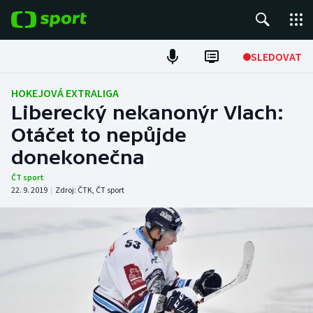
POPULÁRNÍ
SLEDOVAT
Fotbal
HOKEJOVÁ EXTRALIGA
Liberecký nekanonýr Vlach:
Hokej
Otáčet to nepůjde
donekonečna
Tenis
ČT sport
Atletika
22. 9. 2019
|
Zdroj:
ČTK
,
ČT sport
Cyklistika
DALŠÍ SPORTY
Americký fotbal
NEPŘEHLÉDNĚTE