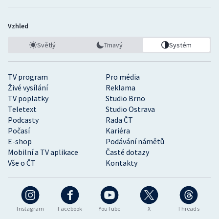
Vzhled
Světlý
Tmavý
Systém
TV program
Pro média
Živé vysílání
Reklama
TV poplatky
Studio Brno
Teletext
Studio Ostrava
Podcasty
Rada ČT
Počasí
Kariéra
E-shop
Podávání námětů
Mobilní a TV aplikace
Časté dotazy
Vše o ČT
Kontakty
Instagram
Facebook
YouTube
X
Threads