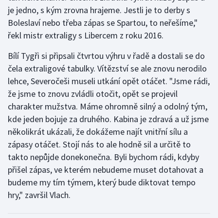
Stolní tenis
je jedno, s kým zrovna hrajeme. Jestli je to derby s
Boleslaví nebo třeba zápas se Spartou, to neřešíme,"
Triatlon
řekl mistr extraligy s Libercem z roku 2016.
Veslování
Bílí Tygři si připsali čtvrtou výhru v řadě a dostali se do
čela extraligové tabulky. Vítězství se ale znovu nerodilo
Vodní slalom
lehce, Severočeši museli utkání opět otáčet. "Jsme rádi,
že jsme to znovu zvládli otočit, opět se projevil
Volejbal
charakter mužstva. Máme ohromně silný a odolný tým,
kde jeden bojuje za druhého. Kabina je zdravá a už jsme
Ostatní
několikrát ukázali, že dokážeme najít vnitřní sílu a
zápasy otáčet. Stojí nás to ale hodně sil a určitě to
takto nepůjde donekonečna. Byli bychom rádi, kdyby
přišel zápas, ve kterém nebudeme muset dotahovat a
budeme my tím týmem, který bude diktovat tempo
hry," završil Vlach.