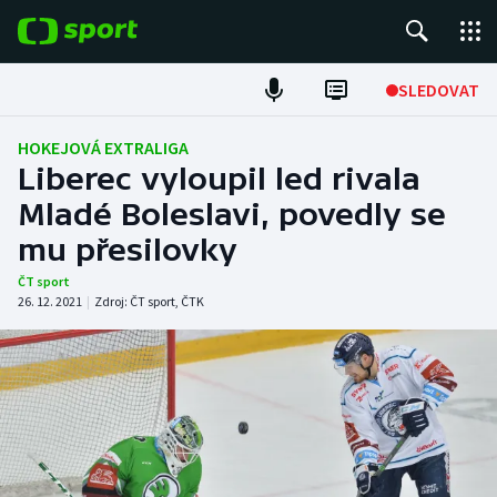
POPULÁRNÍ
SLEDOVAT
Fotbal
HOKEJOVÁ EXTRALIGA
Liberec vyloupil led rivala
Hokej
Mladé Boleslavi, povedly se
mu přesilovky
Tenis
ČT sport
Atletika
26. 12. 2021
|
Zdroj:
ČT sport
,
ČTK
Cyklistika
DALŠÍ SPORTY
Americký fotbal
NEPŘEHLÉDNĚTE