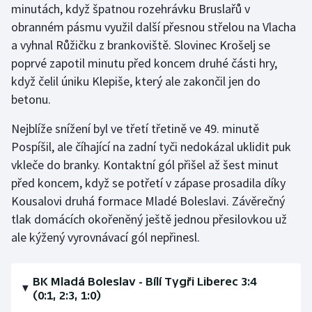
minutách, když špatnou rozehrávku Bruslařů v
Stolní tenis
obranném pásmu využil další přesnou střelou na Vlacha
Triatlon
a vyhnal Růžičku z brankoviště. Slovinec Krošelj se
poprvé zapotil minutu před koncem druhé části hry,
Veslování
když čelil úniku Klepiše, který ale zakončil jen do
betonu.
Vodní slalom
Nejblíže snížení byl ve třetí třetině ve 49. minutě
Volejbal
Pospíšil, ale číhající na zadní tyči nedokázal uklidit puk
vkleče do branky. Kontaktní gól přišel až šest minut
Ostatní
před koncem, když se potřetí v zápase prosadila díky
Kousalovi druhá formace Mladé Boleslavi. Závěrečný
tlak domácích okořeněný ještě jednou přesilovkou už
ale kýžený vyrovnávací gól nepřinesl.
BK Mladá Boleslav - Bílí Tygři Liberec 3:4
(0:1, 2:3, 1:0)