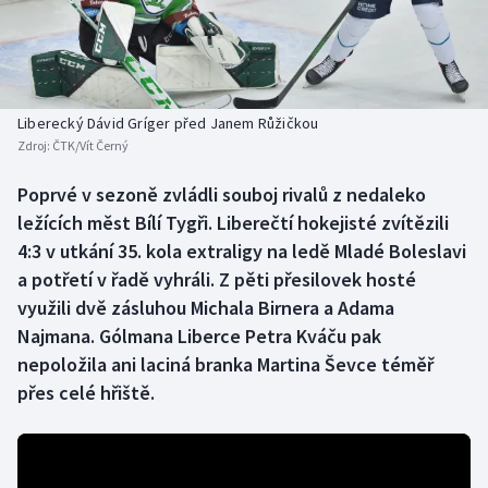
Baseball a softbal
Soutěže
Basketbal
Historické návraty
Biatlon
Aplikace ČT sport
Liberecký Dávid Gríger před Janem Růžičkou
Zdroj:
ČTK/Vít Černý
Boby a skeleton
AZ kvíz
Poprvé v sezoně zvládli souboj rivalů z nedaleko
ležících měst Bílí Tygři. Liberečtí hokejisté zvítězili
Box
4:3 v utkání 35. kola extraligy na ledě Mladé Boleslavi
Curling
a potřetí v řadě vyhráli. Z pěti přesilovek hosté
využili dvě zásluhou Michala Birnera a Adama
Dostihy
Najmana. Gólmana Liberce Petra Kváču pak
nepoložila ani laciná branka Martina Ševce téměř
Florbal
přes celé hřiště.
Futsal
Golf