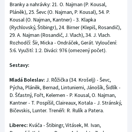
Branky a nahrávky: 21. O. Najman (P. Kousal,
Pláněk), 25. Ševc (O. Najman, P. Kousal), 54. P.
Kousal (O. Najman, Kantner) - 3. Klapka
(Rychlovský, Štibingr), 24. Birner (Klepiš, Rosandič),
29. A. Najman (Rosandič, J. Vlach), 34. J. Vlach.
Rozhodčí: Šír, Micka - Ondráček, Gerát. Vyloučení:
5:6. Využití: 1:2. Diváci: 976 (omezený počet).
Sestavy:
Mladá Boleslav:
J. Růžička (34. Krošelj) - Ševc,
Pýcha, Pláněk, Bernad, Lintuniemi, Jánošík, Šidlík -
D. Šťastný, Fořt, Kelemen - P. Kousal, O. Najman,
Kantner - T. Pospíšil, Claireaux, Kotala - J. Stránský,
Bičevskis, Lunter. Trenéři: R. Rulík a Patera.
Liberec:
Kváča - Štibingr, Vitásek, M. Ivan,