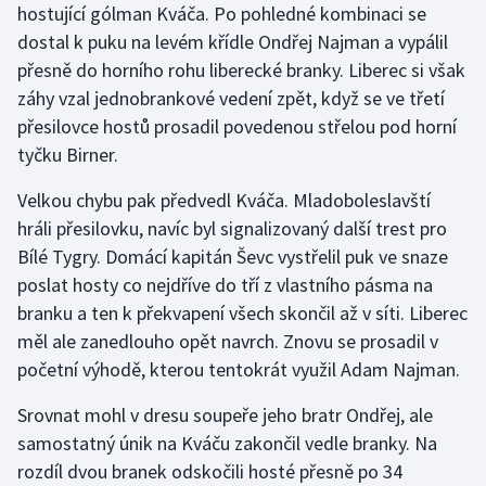
hostující gólman Kváča. Po pohledné kombinaci se
Olympijské hry
dostal k puku na levém křídle Ondřej Najman a vypálil
přesně do horního rohu liberecké branky. Liberec si však
Parasport
záhy vzal jednobrankové vedení zpět, když se ve třetí
přesilovce hostů prosadil povedenou střelou pod horní
Plavání
tyčku Birner.
Plážový volejbal
Velkou chybu pak předvedl Kváča. Mladoboleslavští
hráli přesilovku, navíc byl signalizovaný další trest pro
Ragby
Bílé Tygry. Domácí kapitán Ševc vystřelil puk ve snaze
poslat hosty co nejdříve do tří z vlastního pásma na
Rychlobruslení
branku a ten k překvapení všech skončil až v síti. Liberec
měl ale zanedlouho opět navrch. Znovu se prosadil v
Rychlostní kanoistika
početní výhodě, kterou tentokrát využil Adam Najman.
Short track
Srovnat mohl v dresu soupeře jeho bratr Ondřej, ale
samostatný únik na Kváču zakončil vedle branky. Na
Sportovní střelba
rozdíl dvou branek odskočili hosté přesně po 34