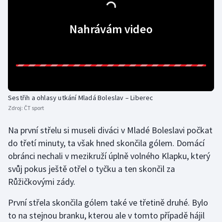
Gymnastika
Nahrávám video
Házená
Jezdectví
Judo
Sestřih a ohlasy utkání Mladá Boleslav – Liberec
Zdroj:
ČT sport
Krasobruslení
Na první střelu si museli diváci v Mladé Boleslavi počkat
Lezení
do třetí minuty, ta však hned skončila gólem. Domácí
obránci nechali v mezikruží úplně volného Klapku, který
Lyže a snowboard
svůj pokus ještě otřel o tyčku a ten skončil za
Růžičkovými zády.
Moderní pětiboj
První střela skončila gólem také ve třetině druhé. Bylo
Motorsport
to na stejnou branku, kterou ale v tomto případě hájil