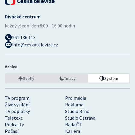
Divácké centrum
každý všední den:
8:00—16:00 hodin
261 136 113
info@ceskatelevize.cz
Vzhled
Světlý
Tmavý
Systém
TV program
Pro média
Živé vysílání
Reklama
TV poplatky
Studio Brno
Teletext
Studio Ostrava
Podcasty
Rada ČT
Počasí
Kariéra