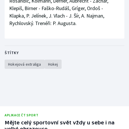
Rosandič, Kolmann, Derner, Aubrecht - Zachar,
Klepiš, Birner - Faško-Rudáš, Gríger, Ordoš -
Klapka, P. Jelínek, J. Vlach - J. Šír, A. Najman,
Rychlovský. Trenéři: P. Augusta.
ŠTÍTKY
Hokejová extraliga
Hokej
APLIKACE ČT SPORT
Mějte celý sportovní svět vždy u sebe i na
velké obrazovce.